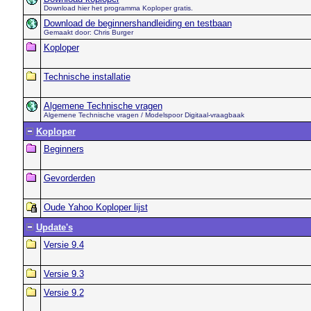
Download hier het programma Koploper gratis.
Download de beginnershandleiding en testbaan
Gemaakt door: Chris Burger
Koploper
Technische installatie
Algemene Technische vragen
Algemene Technische vragen / Modelspoor Digitaal-vraagbaak
Koploper
Beginners
Gevorderden
Oude Yahoo Koploper lijst
Update's
Versie 9.4
Versie 9.3
Versie 9.2