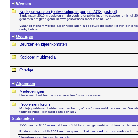
Wensen
Koploper wensen (ontwikkeling is per juli 2012 gestopt)
Sinds maart 2010 is besloten om de verdere ontwikkelingen te stoppen en in juli 201
genomen om geen gebruikersvragen/wensen meer in te bouwen.
Vanaf dit moment worden alleen wijzigingen in gebouwd die ik zelf (of mijn echte tr
nodig hebben.
Overigen
Beurzen en bijeenkomsten
Koploper multimedia
Overige
Algemeen
Mededelingen
Hier komen berichten te staan over het forum of de server
Problemen forum
Mochtje problemen hebben met het forum, of text fouten meld het dan hier. Ook als
foutmeldingen krijgt meld deze dan hier.
Statistieken
1555 van de 4077
leden
hebben 56274 berichten geplaatst in 33 forums. Het laatst
Er zijn op dit ogenblik 7062 onderwerpen en 3
nieuwe onderwerpen
sinds uw laats
Verwelkom ons nieuwste lid:
tgeleijn
.