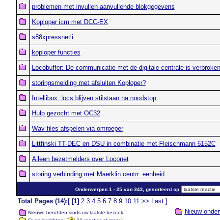
problemen met invullen aanvullende blokgegevens
Koploper icm met DCC-EX
s88xpressnetli
koploper functies
Locobuffer: De communicatie met de digitale centrale is verbroke
storingsmelding met afsluiten Koploper?
Intellibox: locs blijven stilstaan na noodstop
Hulp gezocht met OC32
Wav files afspelen via omroeper
Littfinski TT-DEC en DSU in combinatie met Fleischmann 6152C
Alleen bezetmelders over Loconet
storing verbinding met Maerklin centrr. eenheid
Onderwerpen 1 - 25 van 343, gesorteerd op
Total Pages (14):
[
[1]
2
3
4
5
6
7
8
9
10
11
>> Last
]
Nieuw onder
Nieuwe berichten sinds uw laatste bezoek.