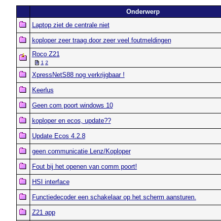
Onderwerp
Laptop ziet de centrale niet
koploper zeer traag door zeer veel foutmeldingen
Roco Z21
1
2
XpressNetS88 nog verkrijgbaar !
Keerlus
Geen com poort windows 10
koploper en ecos, update??
Update Ecos 4.2.8
geen communicatie Lenz/Koploper
Fout bij het openen van comm poort!
HSI interface
Functiedecoder een schakelaar op het scherm aansturen.
Z21 app