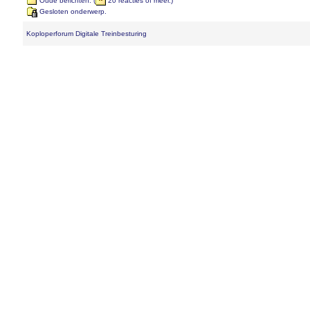
Oude berichten. (
20 reacties of meer.)
Gesloten onderwerp.
Koploperforum Digitale Treinbesturing