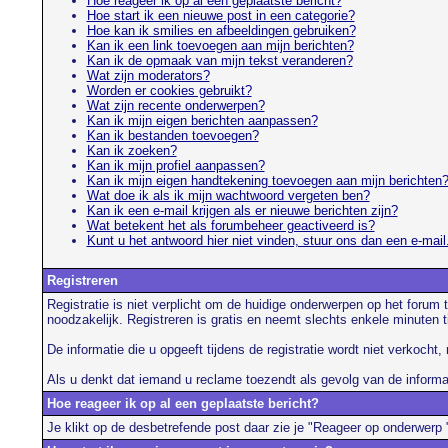
Hoe reageer ik op al een geplaatste bericht?
Hoe start ik een nieuwe post in een categorie?
Hoe kan ik smilies en afbeeldingen gebruiken?
Kan ik een link toevoegen aan mijn berichten?
Kan ik de opmaak van mijn tekst veranderen?
Wat zijn moderators?
Worden er cookies gebruikt?
Wat zijn recente onderwerpen?
Kan ik mijn eigen berichten aanpassen?
Kan ik bestanden toevoegen?
Kan ik zoeken?
Kan ik mijn profiel aanpassen?
Kan ik mijn eigen handtekening toevoegen aan mijn berichten
Wat doe ik als ik mijn wachtwoord vergeten ben?
Kan ik een e-mail krijgen als er nieuwe berichten zijn?
Wat betekent het als forumbeheer geactiveerd is?
Kunt u het antwoord hier niet vinden, stuur ons dan een e-mail
Registreren
Registratie is niet verplicht om de huidige onderwerpen op het forum 
noodzakelijk. Registreren is gratis en neemt slechts enkele minuten 
De informatie die u opgeeft tijdens de registratie wordt niet verkoch
Als u denkt dat iemand u reclame toezendt als gevolg van de informati
Hoe reageer ik op al een geplaatste bericht?
Je klikt op de desbetrefende post daar zie je "Reageer op onderwerp " 