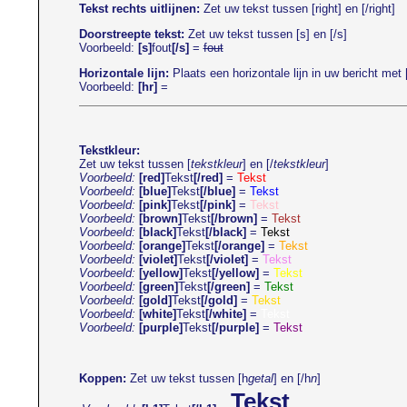
Tekst rechts uitlijnen:
Zet uw tekst tussen [right] en [/right]
Doorstreepte tekst:
Zet uw tekst tussen [s] en [/s]
Voorbeeld:
[s]
fout
[/s]
=
fout
Horizontale lijn:
Plaats een horizontale lijn in uw bericht met [
Voorbeeld:
[hr]
=
Tekstkleur:
Zet uw tekst tussen [
tekstkleur
] en [/
tekstkleur
]
Voorbeeld:
[red]
Tekst
[/red]
=
Tekst
Voorbeeld:
[blue]
Tekst
[/blue]
=
Tekst
Voorbeeld:
[pink]
Tekst
[/pink]
=
Tekst
Voorbeeld:
[brown]
Tekst
[/brown]
=
Tekst
Voorbeeld:
[black]
Tekst
[/black]
=
Tekst
Voorbeeld:
[orange]
Tekst
[/orange]
=
Tekst
Voorbeeld:
[violet]
Tekst
[/violet]
=
Tekst
Voorbeeld:
[yellow]
Tekst
[/yellow]
=
Tekst
Voorbeeld:
[green]
Tekst
[/green]
=
Tekst
Voorbeeld:
[gold]
Tekst
[/gold]
=
Tekst
Voorbeeld:
[white]
Tekst
[/white]
=
Tekst
Voorbeeld:
[purple]
Tekst
[/purple]
=
Tekst
Koppen:
Zet uw tekst tussen [h
getal
] en [/h
n
]
Tekst