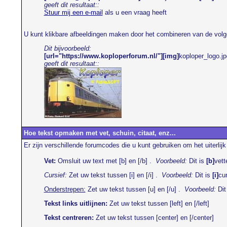
geeft dit resultaat::
Stuur mij een e-mail
als u een vraag heeft
U kunt klikbare afbeeldingen maken door het combineren van de v
Dit bijvoorbeeld:
[url="https://www.koploperforum.nl/"][img]
koploper_logo.jp
geeft dit resultaat::
Hoe tekst opmaken met vet, schuin, citaat, enz...
Er zijn verschillende forumcodes die u kunt gebruiken om het uiterlij
Vet:
Omsluit uw text met [b] en [/b] .
Voorbeeld:
Dit is
[b]
vett
Cursief:
Zet uw tekst tussen [i] en [/i] .
Voorbeeld:
Dit is
[i]
cu
Onderstrepen:
Zet uw tekst tussen [u] en [/u] .
Voorbeeld:
Dit
Tekst links uitlijnen:
Zet uw tekst tussen [left] en [/left]
Tekst centreren:
Zet uw tekst tussen [center] en [/center]