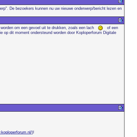
rwerp". De bezoekers kunnen nu uw nieuwe onderwerp/bericht lezen en
t worden om een gevoel uit te drukken, zoals een lach
of een
 die op dit moment ondersteund worden door Koploperforum Digitale
.koploperforum.nl/
)!