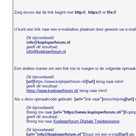
Zorg ervoor dat de link begint met
http://
,
https://
or
file://
U kunt een link naar een e-mailadres plaatsen door gewoon uw e-mail
Dit bijvoorbeeld:
info@koploperforum.nl
geeft dit resultaat::
info@koploperforum.nl
Een andere manier om een link toe te voegen is de volgende opmaak
Dit bijvoorbeeld:
[url]
https://www.koploperforum.nl/
[/url]
terug naar intro!
geeft dit resultaat::
https://www.koploperforum.nl/
terug naar intro!
Als u deze opmaakcode gebruikt:
[url="
link naar
"]
omschrijving
[/url]
d
Dit bijvoorbeeld:
Breng me naar
[url="https://www.koploperforum.nl/"]
Koplop
geeft dit resultaat::
Breng me naar
Koploperforum Digitale Treinbesturing
Dit bijvoorbeeld:
[url="info@koploperforum.nl"]
Stuur mij een e-mail
[/url]
als 