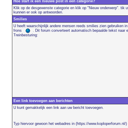
Hoe start ik een nieuwe post in een categorie?
Klik op de desgewenste categorie en klik op "Nieuw onderwerp". tik 
kunnen er ook op antwoorden.
Smilies
U heeft waarschijnlijk andere mensen reeds smilies zien gebruiken in
frons
. Dit forum converteert automatisch bepaalde tekst naar 
Treinbesturing:
Een link toevoegen aan berichten
U kunt gemakkelijk een link aan uw bericht toevoegen.
Typ hiervoor gewoon het webadres in (https://www.koploperforum.nl/) 