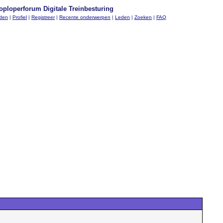
oploperforum Digitale Treinbesturing
nden
|
Profiel
|
Registreer
|
Recente onderwerpen
|
Leden
|
Zoeken
|
FAQ