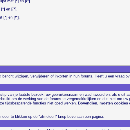
 lijst met
[*]
en
[/*]
.
t
[*]
en
[/*]
.
met
[*]
en
[/*]
.
lk bericht wijzigen, verwijderen of inkorten in hun forums. Heeft u een vraag
jdstip van je laatste bezoek, uw gebruikersnaam en wachtwoord en, als u dit a
ruikt om de werking van de forums te vergemakkelijken en dus niet om uw ge
eze tijdsbesparende functies niet goed werken.
Bovendien, moeten cookies ga
n door te klikken op de "afmelden" knop bovenaan een pagina.