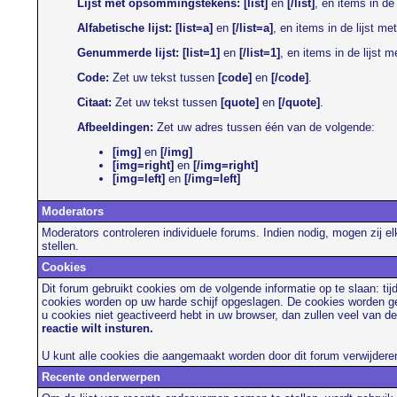
Lijst met opsommingstekens:
[list]
en
[/list]
, en items in de
Alfabetische lijst:
[list=a]
en
[/list=a]
, en items in de lijst me
Genummerde lijst:
[list=1]
en
[/list=1]
, en items in de lijst 
Code:
Zet uw tekst tussen
[code]
en
[/code]
.
Citaat:
Zet uw tekst tussen
[quote]
en
[/quote]
.
Afbeeldingen:
Zet uw adres tussen één van de volgende:
[img]
en
[/img]
[img=right]
en
[/img=right]
[img=left]
en
[/img=left]
Moderators
Moderators controleren individuele forums. Indien nodig, mogen zij e
stellen.
Cookies
Dit forum gebruikt cookies om de volgende informatie op te slaan: ti
cookies worden op uw harde schijf opgeslagen. De cookies worden geb
u cookies niet geactiveerd hebt in uw browser, dan zullen veel van d
reactie wilt insturen.
U kunt alle cookies die aangemaakt worden door dit forum verwijdere
Recente onderwerpen