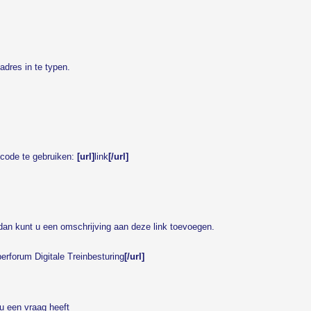
adres in te typen.
code te gebruiken:
[url]
link
[/url]
an kunt u een omschrijving aan deze link toevoegen.
erforum Digitale Treinbesturing
[/url]
u een vraag heeft