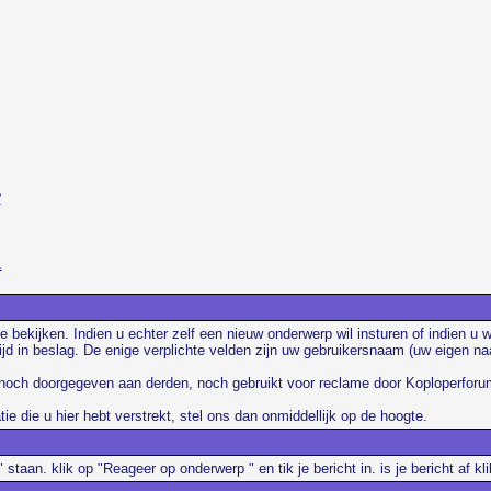
?
.
te bekijken. Indien u echter zelf een nieuw onderwerp wil insturen of indien u
tijd in beslag. De enige verplichte velden zijn uw gebruikersnaam (uw eigen 
t, noch doorgegeven aan derden, noch gebruikt voor reclame door Koploperforum
e die u hier hebt verstrekt, stel ons dan onmiddellijk op de hoogte.
staan. klik op "Reageer op onderwerp " en tik je bericht in. is je bericht af k