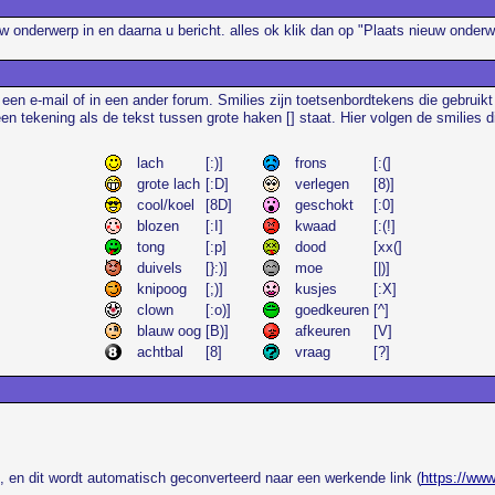
uw onderwerp in en daarna u bericht. alles ok klik dan op "Plaats nieuw onde
 een e-mail of in een ander forum. Smilies zijn toetsenbordtekens die gebruik
een tekening als de tekst tussen grote haken [] staat. Hier volgen de smilies
lach
[:)]
frons
[:(]
grote lach
[:D]
verlegen
[8)]
cool/koel
[8D]
geschokt
[:0]
blozen
[:I]
kwaad
[:(!]
tong
[:p]
dood
[xx(]
duivels
[}:)]
moe
[|)]
knipoog
[;)]
kusjes
[:X]
clown
[:o)]
goedkeuren
[^]
blauw oog
[B)]
afkeuren
[V]
achtbal
[8]
vraag
[?]
, en dit wordt automatisch geconverteerd naar een werkende link (
https://www