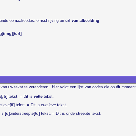
olgende opmaakcodes:
omschrijving
en
url van afbeelding
g
[/img][/url]
k van uw tekst te veranderen. Hier volgt een lijst van codes die op dit moment
e
[/b]
tekst. = Dit is
vette
tekst.
rsieve
[/i]
tekst. = Dit is
cursieve
tekst.
 is
[u]
onderstreepte
[/u]
tekst. = Dit is
onderstreepte
tekst.