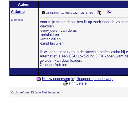
Auteur
Antoine
Geplaatst - 12 mei 2022 : 21:37:50
60 berichten
Voor mijn stoomdepot ben ik op zoek naar de volgend
-bekolen
-verwijderen van de as
-ontslakken
-water vullen
-zand bijvullen
Ik wil deze gebruiken in de speciale acties zodat bij 
Alternatief is een ESU LokSound 5 FX kopen want deze
geluiden kan downloaden.
Groetjes Antoine
Nieuw onderwerp
Reageer op onderwerp
Printversie
Koploperforum Digitale Treinbesturing