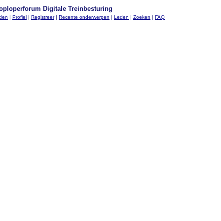
oploperforum Digitale Treinbesturing
nden
|
Profiel
|
Registreer
|
Recente onderwerpen
|
Leden
|
Zoeken
|
FAQ