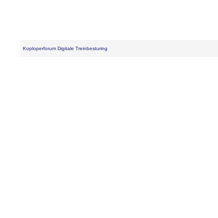
Koploperforum Digitale Treinbesturing