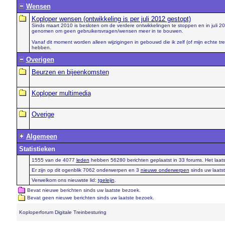
Wensen
Koploper wensen (ontwikkeling is per juli 2012 gestopt)
Sinds maart 2010 is besloten om de verdere ontwikkelingen te stoppen en in juli 201
genomen om geen gebruikersvragen/wensen meer in te bouwen.
Vanaf dit moment worden alleen wijzigingen in gebouwd die ik zelf (of mijn echte tr
hebben.
Overigen
Beurzen en bijeenkomsten
Koploper multimedia
Overige
Algemeen
Statistieken
1555 van de 4077
leden
hebben 56280 berichten geplaatst in 33 forums. Het laatst
Er zijn op dit ogenblik 7062 onderwerpen en 3
nieuwe onderwerpen
sinds uw laats
Verwelkom ons nieuwste lid:
tgeleijn
.
Bevat nieuwe berichten sinds uw laatste bezoek.
Bevat geen nieuwe berichten sinds uw laatste bezoek.
Koploperforum Digitale Treinbesturing