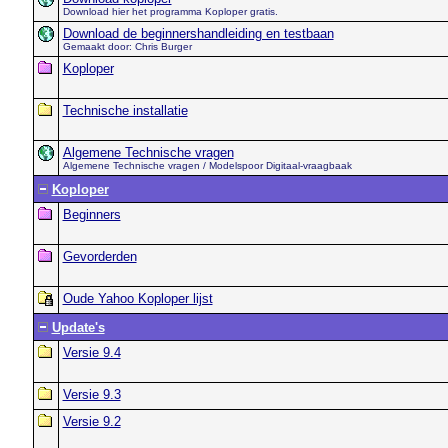
Download hier het programma Koploper gratis.
Download de beginnershandleiding en testbaan
Gemaakt door: Chris Burger
Koploper
Technische installatie
Algemene Technische vragen
Algemene Technische vragen / Modelspoor Digitaal-vraagbaak
Koploper
Beginners
Gevorderden
Oude Yahoo Koploper lijst
Update's
Versie 9.4
Versie 9.3
Versie 9.2