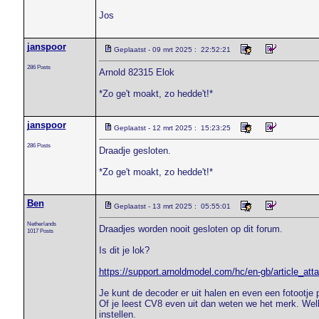
Jos
janspoor
Geplaatst - 09 mrt 2025 : 22:52:21
286 Posts
Arnold 82315 Elok
*Zo ge't moakt, zo hedde't!*
janspoor
Geplaatst - 12 mrt 2025 : 15:23:25
286 Posts
Draadje gesloten.
*Zo ge't moakt, zo hedde't!*
Ben
Geplaatst - 13 mrt 2025 : 05:55:01
Netherlands
Draadjes worden nooit gesloten op dit forum.
1017 Posts
Is dit je lok?
https://support.arnoldmodel.com/hc/en-gb/article_a
Je kunt de decoder er uit halen en even een fotootje 
Of je leest CV8 even uit dan weten we het merk. We
instellen.