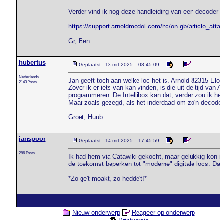
Verder vind ik nog deze handleiding van een decode
https://support.arnoldmodel.com/hc/en-gb/article_a
Gr, Ben.
hubertus
Geplaatst - 13 mrt 2025 : 08:45:09
Netherlands
Jan geeft toch aan welke loc het is, Arnold 82315 Elo
2143 Posts
Zover ik er iets van kan vinden, is die uit de tijd van
programmeren. De Intellibox kan dat, verder zou ik he
Maar zoals gezegd, als het inderdaad om zo'n decode
Groet, Huub
janspoor
Geplaatst - 14 mrt 2025 : 17:45:59
286 Posts
Ik had hem via Catawiki gekocht, maar gelukkig kon 
de toekomst beperken tot "moderne" digitale locs. D
*Zo ge't moakt, zo hedde't!*
Nieuw onderwerp
Reageer op onderwerp