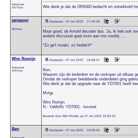
Netherlands
Wie denk je dat de DR5000 bedacht en ontwikkeld hee
1017 Posts
janspoor
Geplaatst - 07 mrt 2025 : 17:45:28
286 Posts
Maar goed, de Arnold decoder dus. Ja, ik heb ook ov
andere discussie gaat even aan me voorbij .....
*Zo ge't moakt, zo hedde't!*
Wim Romijn
Geplaatst - 07 mrt 2025 : 18:48:47
Netherlands
Ben,
1178 Posts
Waarom zijn de bedenker en de verkoper uit elkaar g
Omdat de verkoper belabberde onderdelen ging gebru
Wie denk je dat de upgrade naar de YD7001 heeft be
Mvtgr,
Wim Romijn.
N - YaMoRc YD7001 - loconet
Bewerkt door Wim Romijn op 07 mrt 2025 18:50:19
Ben
Geplaatst - 07 mrt 2025 : 19:06:45
Netherlands