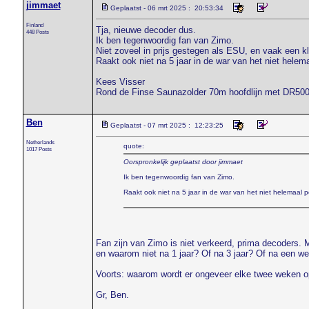
jimmaet
Geplaatst - 06 mrt 2025 : 20:53:34
Finland
Tja, nieuwe decoder dus.
448 Posts
Ik ben tegenwoordig fan van Zimo.
Niet zoveel in prijs gestegen als ESU, en vaak een kl
Raakt ook niet na 5 jaar in de war van het niet hele
Kees Visser
Rond de Finse Saunazolder 70m hoofdlijn met DR50
Ben
Geplaatst - 07 mrt 2025 : 12:23:25
Netherlands
quote:
1017 Posts
Oorspronkelijk geplaatst door jimmaet
Ik ben tegenwoordig fan van Zimo.
Raakt ook niet na 5 jaar in de war van het niet helemaal
Fan zijn van Zimo is niet verkeerd, prima decoders. 
en waarom niet na 1 jaar? Of na 3 jaar? Of na een we
Voorts: waarom wordt er ongeveer elke twee weken o
Gr, Ben.