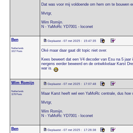
Dat was voor mij voldoende om hem om te bouwen en
Mvtgr,
Wim Romijn.
N - YaMoRc YD7001 - loconet
Ben
Geplaatst - 07 mrt 2025 : 15:47:35
Netherlands
Oké maar daar gaat dit topic niet over.
1017 Posts
Kees beweert dat een V4 decoder van Esu na 5 jaar in
nergens eerder beweerd en de ontwikkelaar Karst Dren
war is.
Wim Romijn
Geplaatst - 07 mrt 2025 : 17:07:48
Netherlands
Maar Karst heeft wel een YaMoRc centrale, dus hoe 
1178 Posts
Mvtgr,
Wim Romijn.
N - YaMoRc YD7001 - loconet
Ben
Geplaatst - 07 mrt 2025 : 17:26:38