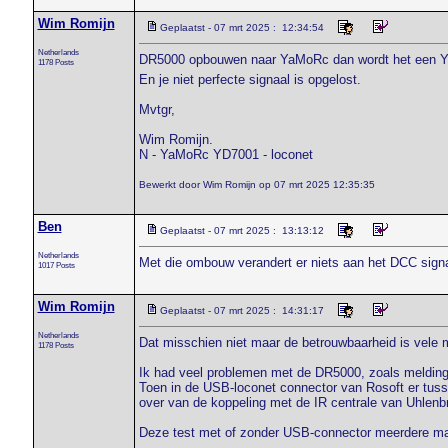
Wim Romijn
Geplaatst - 07 mrt 2025 : 12:34:54
Netherlands
DR5000 opbouwen naar YaMoRc dan wordt het een 
1178 Posts
En je niet perfecte signaal is opgelost.
Mvtgr,
Wim Romijn.
N - YaMoRc YD7001 - loconet
Bewerkt door Wim Romijn op 07 mrt 2025 12:35:35
Ben
Geplaatst - 07 mrt 2025 : 13:13:12
Netherlands
Met die ombouw verandert er niets aan het DCC signa
1017 Posts
Wim Romijn
Geplaatst - 07 mrt 2025 : 14:31:17
Netherlands
Dat misschien niet maar de betrouwbaarheid is vele m
1178 Posts
Ik had veel problemen met de DR5000, zoals meldingen
Toen in de USB-loconet connector van Rosoft er tuss
over van de koppeling met de IR centrale van Uhlenb
Deze test met of zonder USB-connector meerdere ma