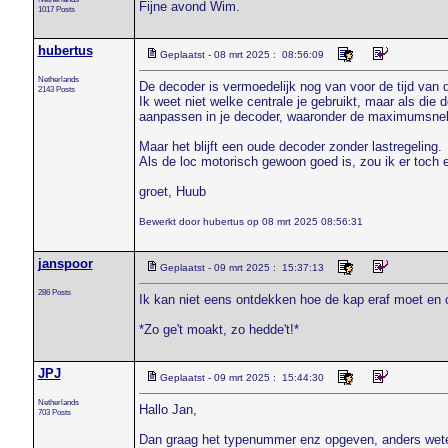
Fijne avond Wim.
1017 Posts
hubertus
Geplaatst - 08 mrt 2025 : 08:56:09
Netherlands
De decoder is vermoedelijk nog van voor de tijd van 
2143 Posts
Ik weet niet welke centrale je gebruikt, maar als die 
aanpassen in je decoder, waaronder de maximumsnel
Maar het blijft een oude decoder zonder lastregeling.
Als de loc motorisch gewoon goed is, zou ik er toch e
groet, Huub
Bewerkt door hubertus op 08 mrt 2025 08:56:31
janspoor
Geplaatst - 09 mrt 2025 : 15:37:13
286 Posts
Ik kan niet eens ontdekken hoe de kap eraf moet en o
*Zo ge't moakt, zo hedde't!*
JPJ
Geplaatst - 09 mrt 2025 : 15:44:30
Netherlands
Hallo Jan,
703 Posts
Dan graag het typenummer enz opgeven, anders wete