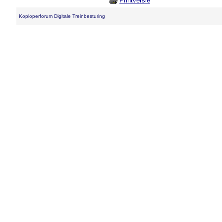
Printversie
Koploperforum Digitale Treinbesturing