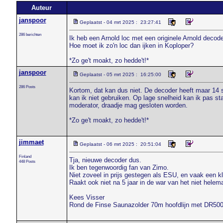
Auteur
janspoor
Geplaatst - 04 mrt 2025 : 23:27:41
286 berichten
Ik heb een Arnold loc met een originele Arnold decod
Hoe moet ik zo'n loc dan ijken in Koploper?
*Zo ge't moakt, zo hedde't!*
janspoor
Geplaatst - 05 mrt 2025 : 16:25:00
286 Posts
Kortom, dat kan dus niet. De decoder heeft maar 14 s
kan ik niet gebruiken. Op lage snelheid kan ik pas st
moderator, draadje mag gesloten worden.
*Zo ge't moakt, zo hedde't!*
jimmaet
Geplaatst - 06 mrt 2025 : 20:51:04
Finland
Tja, nieuwe decoder dus.
448 Posts
Ik ben tegenwoordig fan van Zimo.
Niet zoveel in prijs gestegen als ESU, en vaak een kl
Raakt ook niet na 5 jaar in de war van het niet hele
Kees Visser
Rond de Finse Saunazolder 70m hoofdlijn met DR50