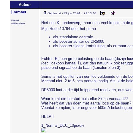
Auteur
jimmaet
Geplaatst - 23 jun 2024 : 21:13:40
Finland
Niet een KL onderwerp, maar er is veel kennis in de 
448 berichten
Mijn Roco 10764 doet het prima:
als standalone centrale
als booster achter de DR5000
als booster tijdens kortsluiting, als er maar ee
Echter: Bij een grote belasting op de baan (dozijn loc
(oscilloskoop kanaal 1), dat dan natuurlijk ook terugg
pulserend signaal op de baan (kanalen 2 en 3).
Soms is het optillen van één loc voldoende om de boe
Meestal niet, 2 to 5 locs verschil nodig. Als ik de hel
DR5000 laat al die tijd knipperend rood zien, dus weet
Waar komt die herstart puls elke 87ms vandaan??
Wat heeft dat van doen met aantal locs op de baan?
Voordat ze rijden, is er ongeveer 500mA belasting o
HELP!!
1_Normal_DCC_10µs/div