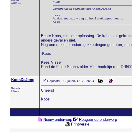
Finland
quote:
448 Posts
Oorspronkelijk geplaatst door KoosDeJong
Kees,
Advies: zet deze vraag op het Beneluxspoor forum:
Koos
Beste Koos, simpele oplossing: De kabel zat gekruisd
andere gevallen niet.
Nog een stelletje andere gekke dingen gemeten, maar f
-Kees
Kees Visser
Rond de Finse Saunazolder 70m hoofdlijn met DR50
KoosDeJong
Geplaatst - 18 jul 2024 : 23:26:24
Netherlands
Cheers!
8 Posts
Koos
Nieuw onderwerp
Reageer op onderwerp
Printversie