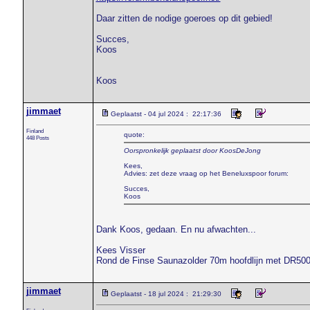
Daar zitten de nodige goeroes op dit gebied!
Succes,
Koos
Koos
jimmaet
Geplaatst - 04 jul 2024 : 22:17:36
Finland
quote:
448 Posts
Oorspronkelijk geplaatst door KoosDeJong
Kees,
Advies: zet deze vraag op het Beneluxspoor forum:
Succes,
Koos
Dank Koos, gedaan. En nu afwachten...
Kees Visser
Rond de Finse Saunazolder 70m hoofdlijn met DR50
jimmaet
Geplaatst - 18 jul 2024 : 21:29:30