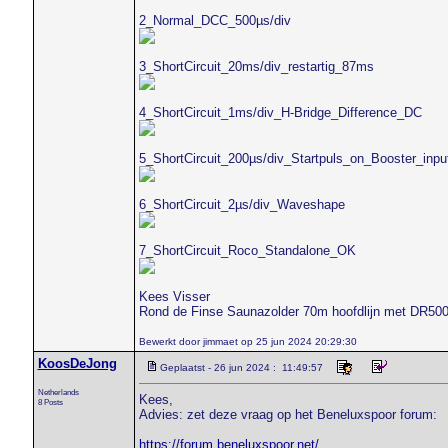
2_Normal_DCC_500µs/div
3_ShortCircuit_20ms/div_restartig_87ms
4_ShortCircuit_1ms/div_H-Bridge_Difference_DC
5_ShortCircuit_200µs/div_Startpuls_on_Booster_inpu
6_ShortCircuit_2µs/div_Waveshape
7_ShortCircuit_Roco_Standalone_OK
Kees Visser
Rond de Finse Saunazolder 70m hoofdlijn met DR50
Bewerkt door jimmaet op 25 jun 2024 20:29:30
KoosDeJong
Geplaatst - 26 jun 2024 : 11:49:57
Netherlands
Kees,
8 Posts
Advies: zet deze vraag op het Beneluxspoor forum:
https://forum.beneluxspoor.net/