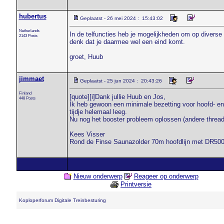
hubertus
Geplaatst - 26 mei 2024 : 15:43:02
Netherlands
In de telfuncties heb je mogelijkheden om op diverse 
2143 Posts
denk dat je daarmee wel een eind komt.
groet, Huub
jimmaet
Geplaatst - 25 jun 2024 : 20:43:26
Finland
[quote][i]Dank jullie Huub en Jos,
448 Posts
Ik heb gewoon een minimale bezetting voor hoofd- en 
tijdje helemaal leeg.
Nu nog het booster probleem oplossen (andere thread)
Kees Visser
Rond de Finse Saunazolder 70m hoofdlijn met DR50
Nieuw onderwerp
Reageer op onderwerp
Printversie
Koploperforum Digitale Treinbesturing