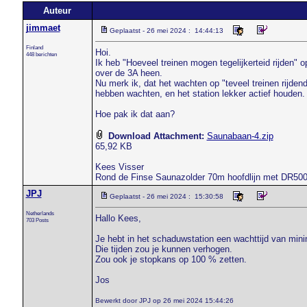
Auteur
jimmaet
Geplaatst - 26 mei 2024 : 14:44:13
Finland
Hoi.
448 berichten
Ik heb "Hoeveel treinen mogen tegelijkerteid rijden" 
over de 3A heen.
Nu merk ik, dat het wachten op "teveel treinen rijden
hebben wachten, en het station lekker actief houden.
Hoe pak ik dat aan?
Download Attachment:
Saunabaan-4.zip
65,92 KB
Kees Visser
Rond de Finse Saunazolder 70m hoofdlijn met DR50
JPJ
Geplaatst - 26 mei 2024 : 15:30:58
Netherlands
Hallo Kees,
703 Posts
Je hebt in het schaduwstation een wachttijd van min
Die tijden zou je kunnen verhogen.
Zou ook je stopkans op 100 % zetten.
Jos
Bewerkt door JPJ op 26 mei 2024 15:44:26