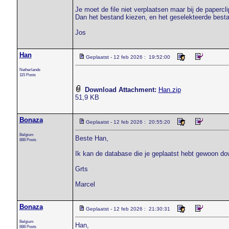
Je moet de file niet verplaatsen maar bij de papercli
Dan het bestand kiezen, en het geselekteerde best
Jos
Han
Geplaatst - 12 feb 2026 : 19:52:00
Netherlands
115 Posts
Download Attachment:
Han.zip
51,9 KB
Bonaza
Geplaatst - 12 feb 2026 : 20:55:20
Belgium
Beste Han,
888 Posts
Ik kan de database die je geplaatst hebt gewoon d
Grts
Marcel
Bonaza
Geplaatst - 12 feb 2026 : 21:30:31
Belgium
Han,
888 Posts