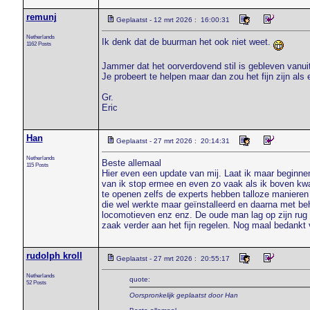
remunj
Geplaatst - 12 mrt 2026 : 16:00:31
Netherlands
Ik denk dat de buurman het ook niet weet.
1162 Posts
Jammer dat het oorverdovend stil is gebleven vanui
Je probeert te helpen maar dan zou het fijn zijn als
Gr.
Eric
Han
Geplaatst - 27 mrt 2026 : 20:14:31
Netherlands
Beste allemaal
115 Posts
Hier even een update van mij. Laat ik maar beginnen
van ik stop ermee en even zo vaak als ik boven kwam 
te openen zelfs de experts hebben talloze manieren 
die wel werkte maar geïnstalleerd en daarna met be
locomotieven enz enz. De oude man lag op zijn rug 
zaak verder aan het fijn regelen. Nog maal bedankt 
rudolph kroll
Geplaatst - 27 mrt 2026 : 20:55:17
Netherlands
quote:
52 Posts
Oorspronkelijk geplaatst door Han