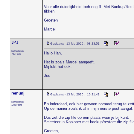
Voor alle duidelijkheid toch nog ff. Met Backup/Re
tikken.
Groeten
Marcel
JPJ
Geplaatst - 13 feb 2026 : 08:23:51
Netherlands
Hallo Han,
703 Posts
Het is zoals Marcel aangeeft.
Mij lukt het ook.
Jos
remunj
Geplaatst - 13 feb 2026 : 10:21:41
Netherlands
En inderdaad, ook hier gewoon normaal terug te zet
1162 Posts
Op de manier zoals ik al in mijn eerste post aangaf.
Dus zet die zip file op een plaats waar je bij kunt.
Selecteer in Koploper met backup/restore die zip fil
Groeten,