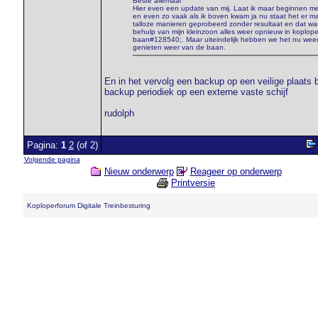
Beste allemaal
Hier even een update van mij. Laat ik maar beginnen met
en even zo vaak als ik boven kwam ja nu staat het er maa
talloze manieren geprobeerd zonder resultaat en dat was 
behulp van mijn kleinzoon alles weer opnieuw in koplop
baan#128540;. Maar uiteindelijk hebben we het nu weer r
genieten weer van de baan.
En in het vervolg een backup op een veilige plaats
backup periodiek op een externe vaste schijf
rudolph
Pagina:
1
2
(of 2)
Volgende pagina
Nieuw onderwerp
Reageer op onderwerp
Printversie
Koploperforum Digitale Treinbesturing