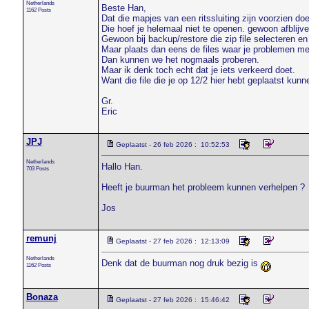
Netherlands
Beste Han,
1162 Posts
Dat die mapjes van een ritssluiting zijn voorzien doet
Die hoef je helemaal niet te openen. gewoon afblijve
Gewoon bij backup/restore die zip file selecteren en
Maar plaats dan eens de files waar je problemen me
Dan kunnen we het nogmaals proberen.
Maar ik denk toch echt dat je iets verkeerd doet.
Want die file die je op 12/2 hier hebt geplaatst ku
Gr.
Eric
JPJ
Geplaatst - 26 feb 2026 : 10:52:53
Netherlands
Hallo Han.
703 Posts
Heeft je buurman het probleem kunnen verhelpen ?
Jos
remunj
Geplaatst - 27 feb 2026 : 12:13:09
Netherlands
Denk dat de buurman nog druk bezig is
1162 Posts
Bonaza
Geplaatst - 27 feb 2026 : 15:46:42