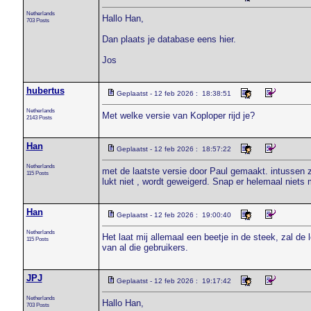
Netherlands
Hallo Han,
703 Posts
Dan plaats je database eens hier.
Jos
hubertus
Geplaatst - 12 feb 2026 : 18:38:51
Netherlands
Met welke versie van Koploper rijd je?
2143 Posts
Han
Geplaatst - 12 feb 2026 : 18:57:22
Netherlands
met de laatste versie door Paul gemaakt. intussen z
115 Posts
lukt niet , wordt geweigerd. Snap er helemaal niets
Han
Geplaatst - 12 feb 2026 : 19:00:40
Netherlands
Het laat mij allemaal een beetje in de steek, zal de 
115 Posts
van al die gebruikers.
JPJ
Geplaatst - 12 feb 2026 : 19:17:42
Netherlands
Hallo Han,
703 Posts