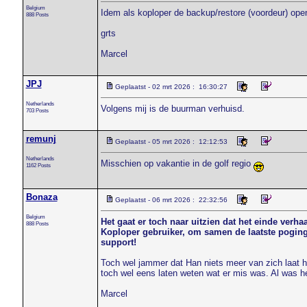
Belgium
Idem als koploper de backup/restore (voordeur) open
888 Posts
grts
Marcel
JPJ
Geplaatst - 02 mrt 2026 : 16:30:27
Netherlands
Volgens mij is de buurman verhuisd.
703 Posts
remunj
Geplaatst - 05 mrt 2026 : 12:12:53
Netherlands
Misschien op vakantie in de golf regio
1162 Posts
Bonaza
Geplaatst - 06 mrt 2026 : 22:32:56
Belgium
Het gaat er toch naar uitzien dat het einde ver
888 Posts
Koploper gebruiker, om samen de laatste poging t
support!
Toch wel jammer dat Han niets meer van zich laat ho
toch wel eens laten weten wat er mis was. Al was he
Marcel