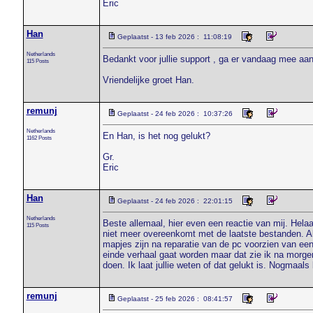
Eric
Han
Geplaatst - 13 feb 2026 : 11:08:19
Netherlands
Bedankt voor jullie support , ga er vandaag mee aan 
115 Posts
Vriendelijke groet Han.
remunj
Geplaatst - 24 feb 2026 : 10:37:26
Netherlands
En Han, is het nog gelukt?
1162 Posts
Gr.
Eric
Han
Geplaatst - 24 feb 2026 : 22:01:15
Netherlands
Beste allemaal, hier even een reactie van mij. Helaa
115 Posts
niet meer overeenkomt met de laatste bestanden. Als i
mapjes zijn na reparatie van de pc voorzien van een 
einde verhaal gaat worden maar dat zie ik na morg
doen. Ik laat jullie weten of dat gelukt is. Nogmaals 
remunj
Geplaatst - 25 feb 2026 : 08:41:57