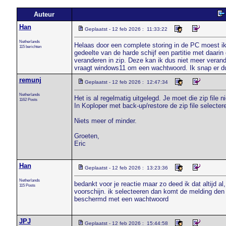
Auteur
Han
Geplaatst - 12 feb 2026 : 11:33:22
Netherlands
Helaas door een complete storing in de PC moest ik
115 berichten
gedeelte van de harde schijf een partitie met daari
veranderen in zip. Deze kan ik dus niet meer verand
vraagt windows11 om een wachtwoord. Ik snap er du
remunj
Geplaatst - 12 feb 2026 : 12:47:34
Netherlands
Het is al regelmatig uitgelegd. Je moet die zip file 
1162 Posts
In Koploper met back-up/restore de zip file selecter
Niets meer of minder.
Groeten,
Eric
Han
Geplaatst - 12 feb 2026 : 13:23:36
Netherlands
bedankt voor je reactie maar zo deed ik dat altijd a
115 Posts
voorschijn. ik selecteeren dan komt de melding den 
beschermd met een wachtwoord
JPJ
Geplaatst - 12 feb 2026 : 15:44:58