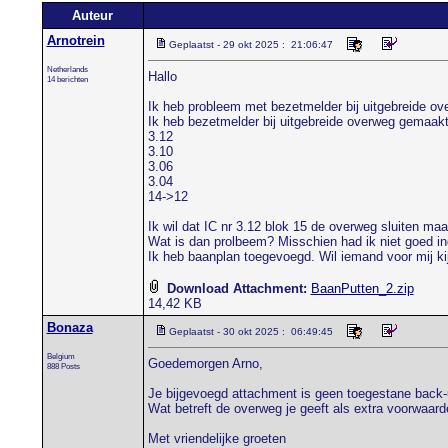
Auteur
Arnotrein
Geplaatst - 29 okt 2025 : 21:06:47
Netherlands
Hallo
14 berichten
Ik heb probleem met bezetmelder bij uitgebreide ov
Ik heb bezetmelder bij uitgebreide overweg gemaakt
3.12
3.10
3.06
3.04
14->12
Ik wil dat IC nr 3.12 blok 15 de overweg sluiten maar
Wat is dan prolbeem? Misschien had ik niet goed ing
Ik heb baanplan toegevoegd. Wil iemand voor mij ki
Download Attachment:
BaanPutten_2.zip
14,42 KB
Bonaza
Geplaatst - 30 okt 2025 : 06:49:45
Belgium
Goedemorgen Arno,
888 Posts
Je bijgevoegd attachment is geen toegestane back-
Wat betreft de overweg je geeft als extra voorwaarde
Met vriendelijke groeten