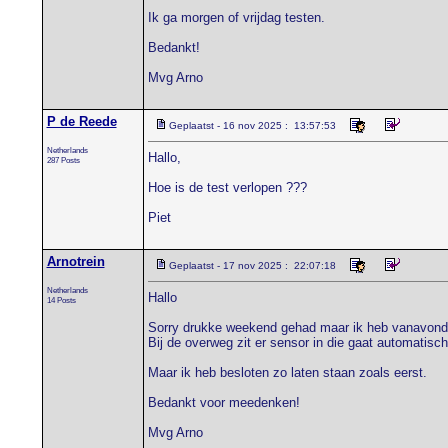
Ik ga morgen of vrijdag testen.
Bedankt!
Mvg Arno
P de Reede
Geplaatst - 16 nov 2025 : 13:57:53
Netherlands
Hallo,
287 Posts
Hoe is de test verlopen ???
Piet
Arnotrein
Geplaatst - 17 nov 2025 : 22:07:18
Netherlands
Hallo
14 Posts
Sorry drukke weekend gehad maar ik heb vanavond g
Bij de overweg zit er sensor in die gaat automatisc
Maar ik heb besloten zo laten staan zoals eerst.
Bedankt voor meedenken!
Mvg Arno