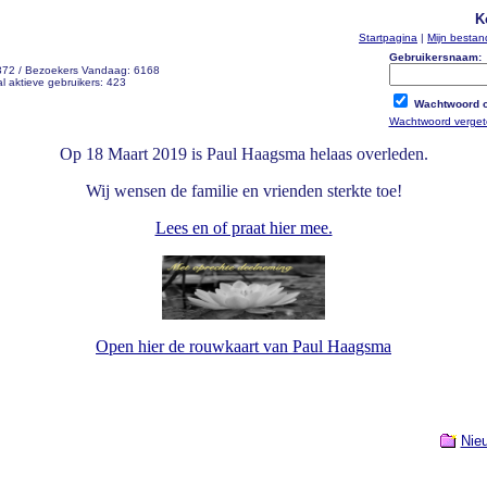
K
Startpagina
|
Mijn besta
Gebruikersnaam:
 372 / Bezoekers Vandaag: 6168
l aktieve gebruikers: 423
Wachtwoord o
Wachtwoord verge
Op 18 Maart 2019 is Paul Haagsma helaas overleden.
Wij wensen de familie en vrienden sterkte toe!
Lees en of praat hier mee.
Open hier de rouwkaart van Paul Haagsma
Nie