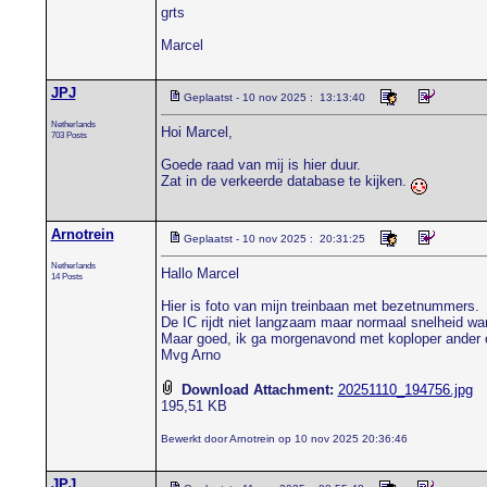
grts
Marcel
JPJ
Geplaatst - 10 nov 2025 : 13:13:40
Netherlands
Hoi Marcel,
703 Posts
Goede raad van mij is hier duur.
Zat in de verkeerde database te kijken.
Arnotrein
Geplaatst - 10 nov 2025 : 20:31:25
Netherlands
Hallo Marcel
14 Posts
Hier is foto van mijn treinbaan met bezetnummers.
De IC rijdt niet langzaam maar normaal snelheid wan
Maar goed, ik ga morgenavond met koploper ander op
Mvg Arno
Download Attachment:
20251110_194756.jpg
195,51 KB
Bewerkt door Arnotrein op 10 nov 2025 20:36:46
JPJ