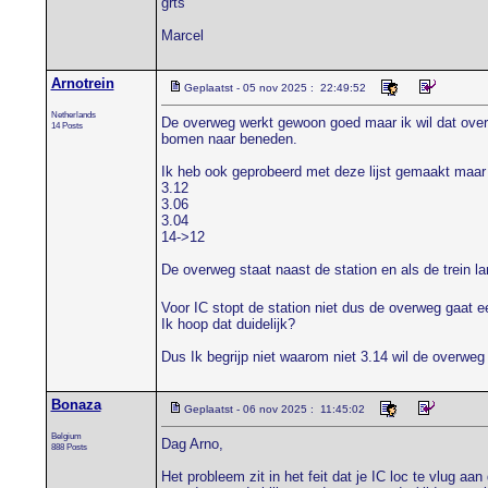
grts
Marcel
Arnotrein
Geplaatst - 05 nov 2025 : 22:49:52
Netherlands
De overweg werkt gewoon goed maar ik wil dat overw
14 Posts
bomen naar beneden.
Ik heb ook geprobeerd met deze lijst gemaakt maar 
3.12
3.06
3.04
14->12
De overweg staat naast de station en als de trein la
Voor IC stopt de station niet dus de overweg gaat ee
Ik hoop dat duidelijk?
Dus Ik begrijp niet waarom niet 3.14 wil de overweg
Bonaza
Geplaatst - 06 nov 2025 : 11:45:02
Belgium
Dag Arno,
888 Posts
Het probleem zit in het feit dat je IC loc te vlug aa