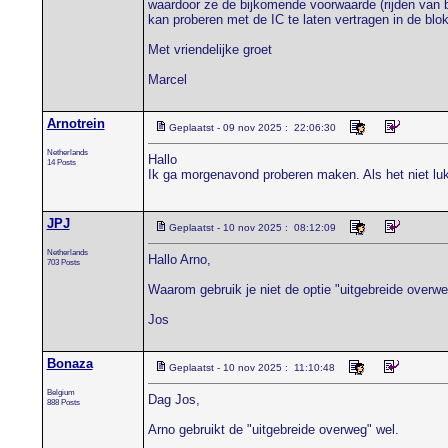
waardoor ze de bijkomende voorwaarde (rijden van bl
kan proberen met de IC te laten vertragen in de blo
Met vriendelijke groet
Marcel
Arnotrein
Geplaatst - 09 nov 2025 : 22:06:30
Netherlands
Hallo
14 Posts
Ik ga morgenavond proberen maken. Als het niet lukt
JPJ
Geplaatst - 10 nov 2025 : 08:12:09
Netherlands
Hallo Arno,
703 Posts
Waarom gebruik je niet de optie "uitgebreide overwe
Jos
Bonaza
Geplaatst - 10 nov 2025 : 11:10:48
Belgium
Dag Jos,
888 Posts
Arno gebruikt de "uitgebreide overweg" wel.