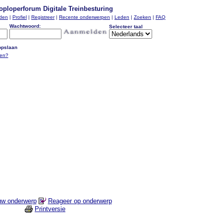
oploperforum Digitale Treinbesturing
nden
|
Profiel
|
Registreer
|
Recente onderwerpen
|
Leden
|
Zoeken
|
FAQ
Wachtwoord:
Selecteer taal
pslaan
ten?
uw onderwerp
Reageer op onderwerp
Printversie