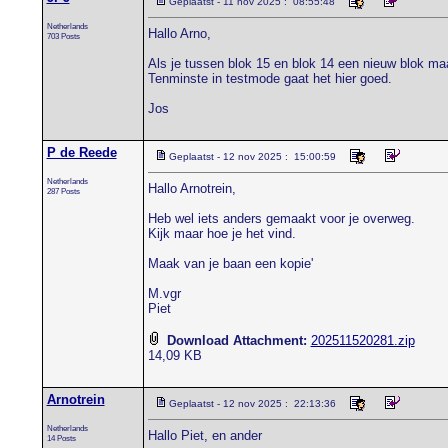
Geplaatst - 11 nov 2025 : 08:55:48
Netherlands
Hallo Arno,
703 Posts
Als je tussen blok 15 en blok 14 een nieuw blok maa
Tenminste in testmode gaat het hier goed.
Jos
P de Reede
Geplaatst - 12 nov 2025 : 15:00:59
Netherlands
Hallo Arnotrein,
287 Posts
Heb wel iets anders gemaakt voor je overweg.
Kijk maar hoe je het vind.
Maak van je baan een kopie'
M.vgr
Piet
Download Attachment:
202511520281.zip
14,09 KB
Arnotrein
Geplaatst - 12 nov 2025 : 22:13:36
Netherlands
Hallo Piet, en ander
14 Posts