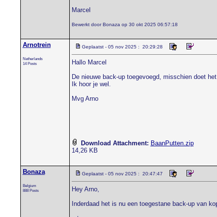
Marcel
Bewerkt door Bonaza op 30 okt 2025 06:57:18
Arnotrein
Geplaatst - 05 nov 2025 : 20:29:28
Netherlands
Hallo Marcel
14 Posts
De nieuwe back-up toegevoegd, misschien doet het
Ik hoor je wel.
Mvg Arno
Download Attachment:
BaanPutten.zip
14,26 KB
Bonaza
Geplaatst - 05 nov 2025 : 20:47:47
Belgium
Hey Arno,
888 Posts
Inderdaad het is nu een toegestane back-up van ko