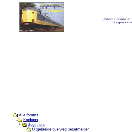
Aktieve Gebruikers:
Hoogste aanta
Alle forums
Koploper
Beginners
Uitgebreide overweg bezetmelder