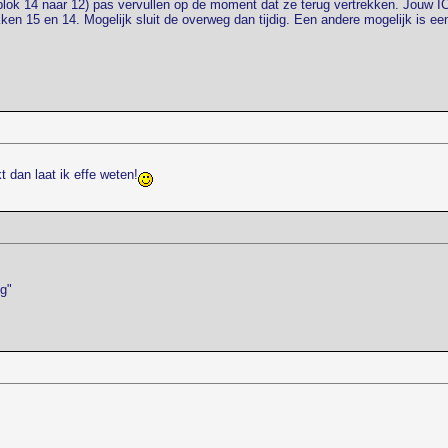
ok 14 naar 12) pas vervullen op de moment dat ze terug vertrekken. Jouw IC st
kken 15 en 14. Mogelijk sluit de overweg dan tijdig. Een andere mogelijk is 
 dan laat ik effe weten!
g"