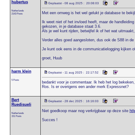
hubertus
Geplaatst - 08 aug 2025 : 20:08:03
Netherlands
Met een omweg is het wel gelukt je database te beki
2143 Posts
Ik weet niet of het invloed heeft, maar de handleidin
gekozen, in je database staat 3.6.
Als je wel kunt rijden, betwijfel ik of het wat uitmaak
Verder alles goed aangesloten, dus ook de S88 in de 
Je kunt ook eens in de communicatielogging kijken o
groet, Huub
harm klein
Geplaatst - 11 aug 2025 : 22:17:52
5 Posts
bedankt voor je commentaar. Ik heb het log bekeken,
Ros. Is er overigens een ander merk Expressnet?
Bert
Geplaatst - 28 dec 2025 : 16:16:03
Ruedisueli
Niet goedkoop maar nog verkrijgbaar op deze site
htt
Netherlands
151 Posts
Succes !