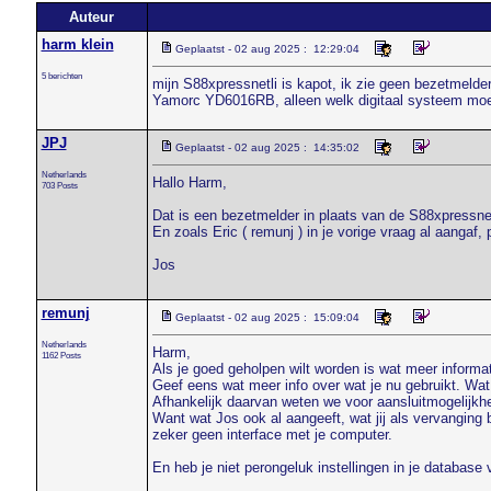
Auteur
harm klein
Geplaatst - 02 aug 2025 : 12:29:04
5 berichten
mijn S88xpressnetli is kapot, ik zie geen bezetmelde
Yamorc YD6016RB, alleen welk digitaal systeem moet
JPJ
Geplaatst - 02 aug 2025 : 14:35:02
Netherlands
Hallo Harm,
703 Posts
Dat is een bezetmelder in plaats van de S88xpressnetl
En zoals Eric ( remunj ) in je vorige vraag al aangaf,
Jos
remunj
Geplaatst - 02 aug 2025 : 15:09:04
Netherlands
Harm,
1162 Posts
Als je goed geholpen wilt worden is wat meer informat
Geef eens wat meer info over wat je nu gebruikt. Wat
Afhankelijk daarvan weten we voor aansluitmogelijkhe
Want wat Jos ook al aangeeft, wat jij als vervangin
zeker geen interface met je computer.
En heb je niet perongeluk instellingen in je database 