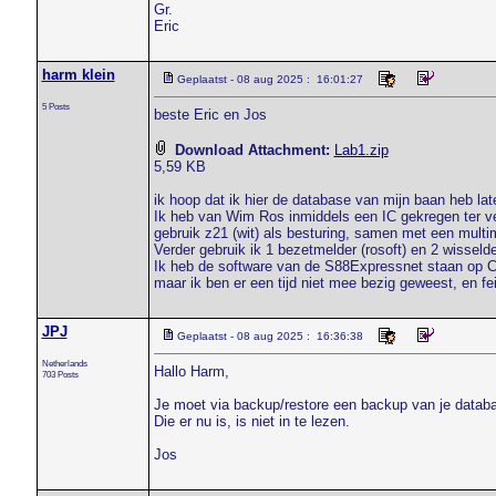
Gr.
Eric
harm klein
Geplaatst - 08 aug 2025 : 16:01:27
5 Posts
beste Eric en Jos
Download Attachment:
Lab1.zip
5,59 KB
ik hoop dat ik hier de database van mijn baan heb la
Ik heb van Wim Ros inmiddels een IC gekregen ter ver
gebruik z21 (wit) als besturing, samen met een multi
Verder gebruik ik 1 bezetmelder (rosoft) en 2 wisseld
Ik heb de software van de S88Expressnet staan op Co
maar ik ben er een tijd niet mee bezig geweest, en fe
JPJ
Geplaatst - 08 aug 2025 : 16:36:38
Netherlands
Hallo Harm,
703 Posts
Je moet via backup/restore een backup van je databa
Die er nu is, is niet in te lezen.
Jos