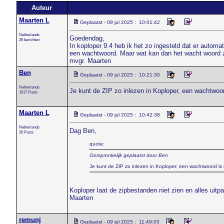
Auteur
Maarten L
Geplaatst - 09 jul 2025 : 10:01:42
Netherlands
Goedendag,
26 berichten
In koploper 9.4 heb ik het zo ingesteld dat er automa
een wachtwoord. Maar wat kan dan het wacht woord 
mvgr. Maarten
Ben
Geplaatst - 09 jul 2025 : 10:21:30
Netherlands
Je kunt de ZIP zo inlezen in Koploper, een wachtwoord
1017 Posts
Maarten L
Geplaatst - 09 jul 2025 : 10:42:38
Netherlands
Dag Ben,
26 Posts
quote:
Oorspronkelijk geplaatst door Ben
Je kunt de ZIP zo inlezen in Koploper, een wachtwoord is 
Koploper laat de zipbestanden niet zien en alles uit
Maarten
remunj
Geplaatst - 09 jul 2025 : 11:49:03