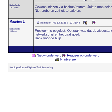
Netherlands
Gewoon inlezen via backup/restore. Juiste map select
1162 Posts
Niet proberen zelf uit te pakken.
Maarten L
Geplaatst - 09 jul 2025 : 12:31:43
Netherlands
Probleem is opgelost. Oorzaak was dat de zipbestande
26 Posts
netwerkschijf en het gaat goed.
Dank voor de hulp
Nieuw onderwerp
Reageer op onderwerp
Printversie
Koploperforum Digitale Treinbesturing