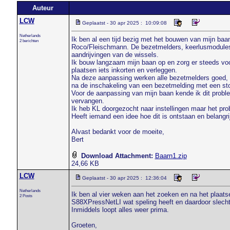
Auteur
LCW
Geplaatst - 30 apr 2025 : 10:09:08
Netherlands
Ik ben al een tijd bezig met het bouwen van mijn baa
2 berichten
Roco/Fleischmann. De bezetmelders, keerlusmodules 
aandrijvingen van de wissels.
Ik bouw langzaam mijn baan op en zorg er steeds voor
plaatsen iets inkorten en verleggen.
Na deze aanpassing werken alle bezetmelders goed, o
na de inschakeling van een bezetmelding met een stop
Voor de aanpassing van mijn baan kende ik dit probl
vervangen.
Ik heb KL doorgezocht naar instellingen maar het prob
Heeft iemand een idee hoe dit is ontstaan en belangri
Alvast bedankt voor de moeite,
Bert
Download Attachment:
Baarn1.zip
24,66 KB
LCW
Geplaatst - 30 apr 2025 : 12:36:04
Netherlands
Ik ben al vier weken aan het zoeken en na het plaats
2 Posts
S88XPressNetLI wat speling heeft en daardoor slech
Inmiddels loopt alles weer prima.
Groeten,