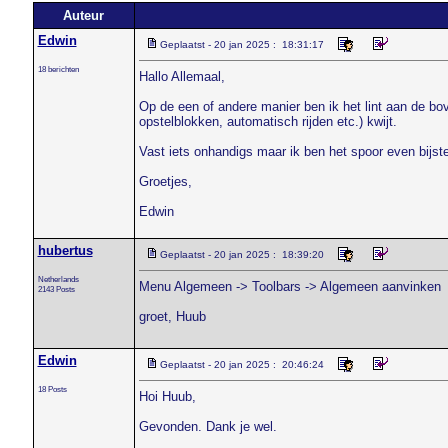
Auteur
Edwin
Geplaatst - 20 jan 2025 : 18:31:17
18 berichten
Hallo Allemaal,
Op de een of andere manier ben ik het lint aan de bo
opstelblokken, automatisch rijden etc.) kwijt.
Vast iets onhandigs maar ik ben het spoor even bijste
Groetjes,
Edwin
hubertus
Geplaatst - 20 jan 2025 : 18:39:20
Netherlands
Menu Algemeen -> Toolbars -> Algemeen aanvinken
2143 Posts
groet, Huub
Edwin
Geplaatst - 20 jan 2025 : 20:46:24
18 Posts
Hoi Huub,
Gevonden. Dank je wel.