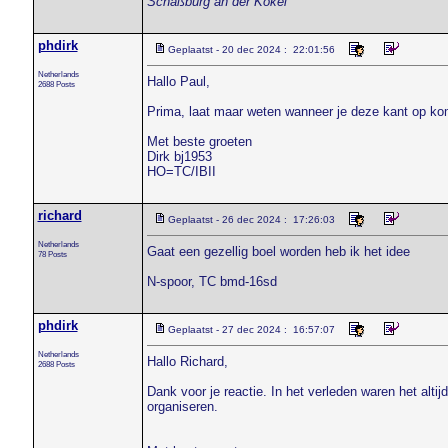
Schäßburg an der Kokel
phdirk
Geplaatst - 20 dec 2024 : 22:01:56
Netherlands
Hallo Paul,
2688 Posts
Prima, laat maar weten wanneer je deze kant op komt.
Met beste groeten
Dirk bj1953
HO=TC/IBII
richard
Geplaatst - 26 dec 2024 : 17:26:03
Netherlands
Gaat een gezellig boel worden heb ik het idee
78 Posts
N-spoor, TC bmd-16sd
phdirk
Geplaatst - 27 dec 2024 : 16:57:07
Netherlands
Hallo Richard,
2688 Posts
Dank voor je reactie. In het verleden waren het alt
organiseren.