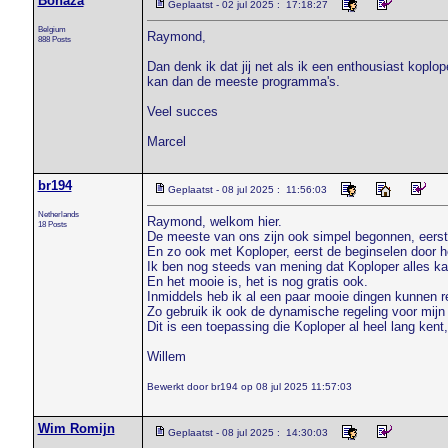
Bonaza
Geplaatst - 02 jul 2025 : 17:18:27
Belgium
Raymond,
888 Posts
Dan denk ik dat jij net als ik een enthousiast koplop
kan dan de meeste programma's.
Veel succes
Marcel
br194
Geplaatst - 08 jul 2025 : 11:56:03
Netherlands
Raymond, welkom hier.
18 Posts
De meeste van ons zijn ook simpel begonnen, eerst e
En zo ook met Koploper, eerst de beginselen door he
Ik ben nog steeds van mening dat Koploper alles ka
En het mooie is, het is nog gratis ook.
Inmiddels heb ik al een paar mooie dingen kunnen r
Zo gebruik ik ook de dynamische regeling voor mijn
Dit is een toepassing die Koploper al heel lang ken
Willem
Bewerkt door br194 op 08 jul 2025 11:57:03
Wim Romijn
Geplaatst - 08 jul 2025 : 14:30:03