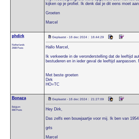
kijken op je profiel. Ik denk dat je dit eens moet a
Groeten
Marcel
phdirk
Geplaatst - 16 dec 2024 : 16:44:29
Netherlands
Hallo Marcel,
2688 Posts
Ik verkeerde in de veronderstelling dat de leeftijd a
bestuderen en in ieder geval de leeftijd aanpassen. 
Met beste groeten
Dirk
HO=TC
Bonaza
Geplaatst - 16 dec 2024 : 21:27:09
Belgium
Hey Dirk,
888 Posts
Das zelfs een bouwjaartje voor mij. Ik ben van 1954.
grts
Marcel