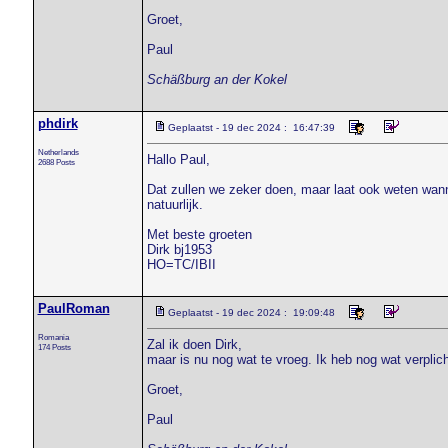
Groet,
Paul
Schäßburg an der Kokel
phdirk
Geplaatst - 19 dec 2024 : 16:47:39
Netherlands
Hallo Paul,
2688 Posts
Dat zullen we zeker doen, maar laat ook weten wann
natuurlijk.
Met beste groeten
Dirk bj1953
HO=TC/IBII
PaulRoman
Geplaatst - 19 dec 2024 : 19:09:48
Romania
Zal ik doen Dirk,
174 Posts
maar is nu nog wat te vroeg. Ik heb nog wat verplic
Groet,
Paul