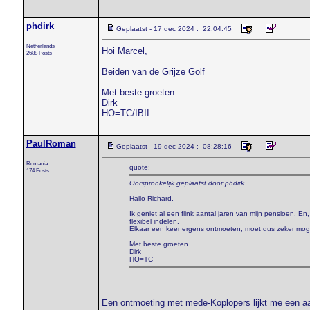
phdirk
Geplaatst - 17 dec 2024 : 22:04:45
Netherlands
Hoi Marcel,
2688 Posts
Beiden van de Grijze Golf
Met beste groeten
Dirk
HO=TC/IBII
PaulRoman
Geplaatst - 19 dec 2024 : 08:28:16
Romania
quote:
174 Posts
Oorspronkelijk geplaatst door phdirk
Hallo Richard,
Ik geniet al een flink aantal jaren van mijn pensioen. En, 
flexibel indelen.
Elkaar een keer ergens ontmoeten, moet dus zeker mogeli
Met beste groeten
Dirk
HO=TC
Een ontmoeting met mede-Koplopers lijkt me een aard