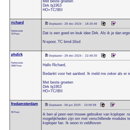
Met beste groeten
Dirk bj1953
HO=TC/IBII
richard
Geplaatst - 28 dec 2024 : 18:26:46
Netherlands
Dat is een goed en leuk idee Dirk. Als ik je dan erge
78 Posts
N-spoor, TC bmd-16sd
phdirk
Geplaatst - 28 dec 2024 : 22:48:35
Netherlands
Hallo Richard,
2688 Posts
Bedankt voor het aanbod. Ik meld me zeker als er i
Met beste groeten
Dirk bj1953
HO=TC/IBII
fredamsterdam
Geplaatst - 08 jun 2025 : 10:06:58
58 Posts
ik ben al jaren een trouwe gebruiker van koploper. na
mogelijkheden zijn om met verschillende modules t
koploper fan. Ik woon in veldhoven