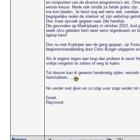
en minpunten van de diverse programma’s etc. Omdat
eerste keuze. Mede ook omdat ze beide gratis zijn.
me kon bieden. Je leest nog wel eens wat, vandaar.
begrijpelijke reden de stekker uit zijn webshop get
Dus maar opzoek gegaan naar 2de handsje.
Die gevonden op Marktplaats in oktober 2023, bod 
week ofzo geleden hem weer eens tegenkwam en lang
laptop hem!
Dus nu met Koploper aan de gang gegaan, op Yout
beginnershandleiding door Chris Burger uitgeprint e
Als ik ergens tegen aan loop dan probeer ik eerst h
vinkje vergeten te zetten of weg te halen.
Tot dusver kan ik gewoon handmatig rijden, wissels 
hartstukken….
Nu verder met ijken en zo stap voor stap verder tot 
Groet,
Raymond
Bonaza