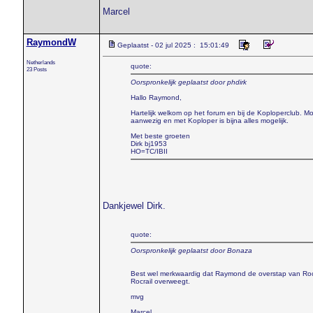
Marcel
RaymondW
Geplaatst - 02 jul 2025 : 15:01:49
Netherlands
quote:
23 Posts
Oorspronkelijk geplaatst door phdirk
Hallo Raymond,
Hartelijk welkom op het forum en bij de Koploperclub. M
aanwezig en met Koploper is bijna alles mogelijk.
Met beste groeten
Dirk bj1953
HO=TC/IBII
Dankjewel Dirk.
quote:
Oorspronkelijk geplaatst door Bonaza
Best wel merkwaardig dat Raymond de overstap van Rocr
Rocrail overweegt.
mvg
Marcel