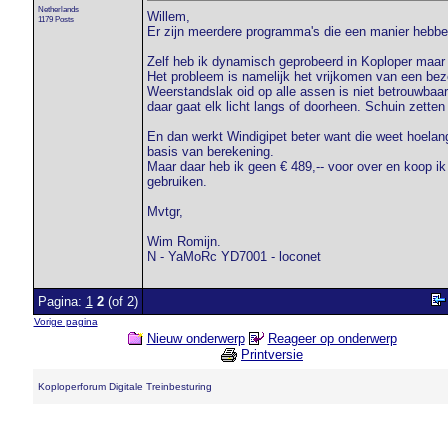
Netherlands
Willem,
1179 Posts
Er zijn meerdere programma's die een manier hebbe
Zelf heb ik dynamisch geprobeerd in Koploper maar
Het probleem is namelijk het vrijkomen van een bez
Weerstandslak oid op alle assen is niet betrouwbaa
daar gaat elk licht langs of doorheen. Schuin zetten 
En dan werkt Windigipet beter want die weet hoelang
basis van berekening.
Maar daar heb ik geen € 489,-- voor over en koop ik
gebruiken.
Mvtgr,
Wim Romijn.
N - YaMoRc YD7001 - loconet
Pagina:
1
2
(of 2)
Vorige pagina
Nieuw onderwerp
Reageer op onderwerp
Printversie
Koploperforum Digitale Treinbesturing