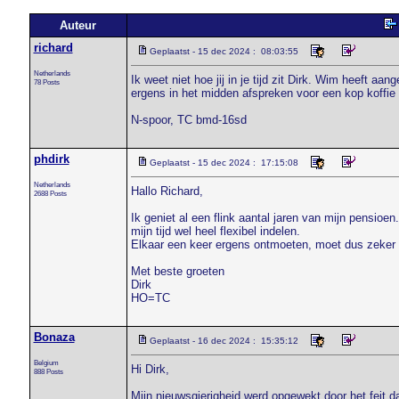
Auteur
richard
Geplaatst - 15 dec 2024 : 08:03:55
Netherlands
Ik weet niet hoe jij in je tijd zit Dirk. Wim heeft 
78 Posts
ergens in het midden afspreken voor een kop koffie
N-spoor, TC bmd-16sd
phdirk
Geplaatst - 15 dec 2024 : 17:15:08
Netherlands
Hallo Richard,
2688 Posts
Ik geniet al een flink aantal jaren van mijn pensioen.
mijn tijd wel heel flexibel indelen.
Elkaar een keer ergens ontmoeten, moet dus zeker mo
Met beste groeten
Dirk
HO=TC
Bonaza
Geplaatst - 16 dec 2024 : 15:35:12
Belgium
Hi Dirk,
888 Posts
Mijn nieuwsgierigheid werd opgewekt door het feit dat