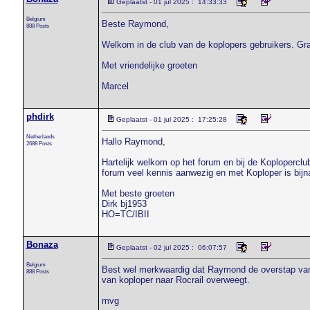
Geplaatst - 01 jul 2025 : 14:33:33
Belgium
Beste Raymond,
888 Posts
Welkom in de club van de koplopers gebruikers. Gra
Met vriendelijke groeten
Marcel
phdirk
Geplaatst - 01 jul 2025 : 17:25:28
Netherlands
Hallo Raymond,
2688 Posts
Hartelijk welkom op het forum en bij de Koploperclu
forum veel kennis aanwezig en met Koploper is bijna
Met beste groeten
Dirk bj1953
HO=TC/IBII
Bonaza
Geplaatst - 02 jul 2025 : 06:07:57
Belgium
Best wel merkwaardig dat Raymond de overstap van 
888 Posts
van koploper naar Rocrail overweegt.
mvg