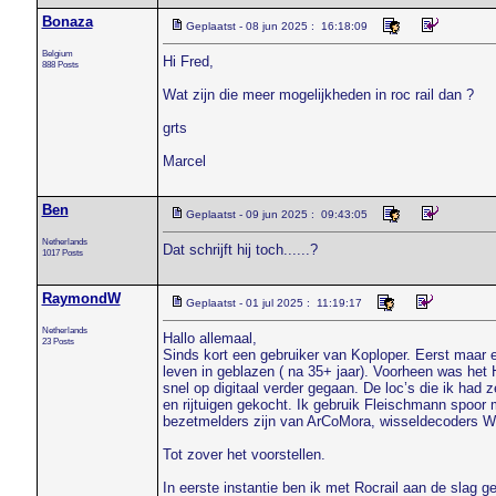
Bonaza
Geplaatst - 08 jun 2025 : 16:18:09
Belgium
Hi Fred,
888 Posts
Wat zijn die meer mogelijkheden in roc rail dan ?
grts
Marcel
Ben
Geplaatst - 09 jun 2025 : 09:43:05
Netherlands
Dat schrijft hij toch......?
1017 Posts
RaymondW
Geplaatst - 01 jul 2025 : 11:19:17
Netherlands
Hallo allemaal,
23 Posts
Sinds kort een gebruiker van Koploper. Eerst maar 
leven in geblazen ( na 35+ jaar). Voorheen was het 
snel op digitaal verder gegaan. De loc’s die ik had 
en rijtuigen gekocht. Ik gebruik Fleischmann spoor m
bezetmelders zijn van ArCoMora, wisseldecoders WD
Tot zover het voorstellen.
In eerste instantie ben ik met Rocrail aan de slag ge