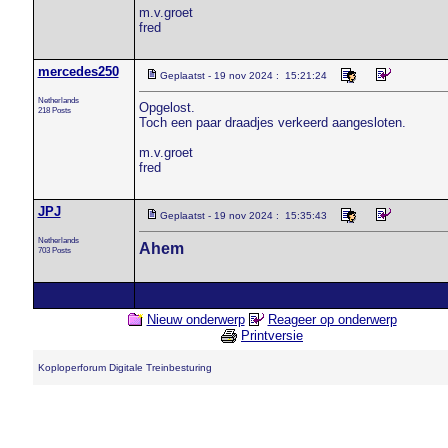
m.v.groet
fred
mercedes250
Geplaatst - 19 nov 2024 : 15:21:24
Netherlands
Opgelost.
218 Posts
Toch een paar draadjes verkeerd aangesloten.
m.v.groet
fred
JPJ
Geplaatst - 19 nov 2024 : 15:35:43
Netherlands
Ahem
703 Posts
Nieuw onderwerp
Reageer op onderwerp
Printversie
Koploperforum Digitale Treinbesturing