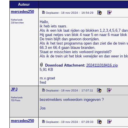
Auteur
mercedes250
Geplaatst - 18 nov 2024 : 16:54:29
Netherlands
Hallo,
218 berichten
ik heb iets raars.
Als ik een lok laat rijden op blokken 1,2,3,4,5,6,7 dan 
Hij gaat netjes van blok 4 naar 5 en naar 6 maar blok 
De trein blijft dan gewoon doorrijden.
Als ik het test programma open dan ziet die de trein
66.3 en 66.4 gaan blauw branden.
Staat er misschien iets verkeerd ingesteld?
Als ik de trein uit het blok verwijder en dan weer in b
Download Attachment:
2024111018416.zip
5,91 KB
m.v.groet
fred
JPJ
Geplaatst - 18 nov 2024 : 17:07:11
Netherlands
bezetmelders verkeerdom ingegeven ?
703 Posts
Jos
mercedes250
Geplaatst - 19 nov 2024 : 07:28:33