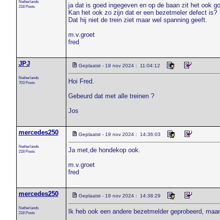
Netherlands
ja dat is goed ingegeven en op de baan zit het ook g
218 Posts
Kan het ook zo zijn dat er een bezetmeler defect is?
Dat hij niet de trein ziet maar wel spanning geeft.
m.v.groet
fred
JPJ
Geplaatst - 19 nov 2024 : 11:04:12
Netherlands
Hoi Fred.
703 Posts
Gebeurd dat met alle treinen ?
Jos
mercedes250
Geplaatst - 19 nov 2024 : 14:36:03
Netherlands
Ja met,de hondekop ook.
218 Posts
m.v.groet
fred
mercedes250
Geplaatst - 19 nov 2024 : 14:38:29
Netherlands
Ik heb ook een andere bezetmelder geprobeerd, maar
218 Posts