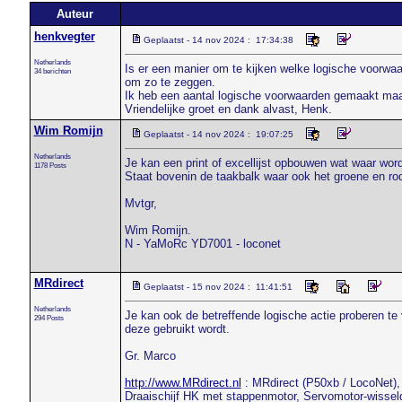
Auteur
henkvegter
Geplaatst - 14 nov 2024 : 17:34:38
Netherlands
Is er een manier om te kijken welke logische voorwaa
34 berichten
om zo te zeggen.
Ik heb een aantal logische voorwaarden gemaakt maar
Vriendelijke groet en dank alvast, Henk.
Wim Romijn
Geplaatst - 14 nov 2024 : 19:07:25
Netherlands
Je kan een print of excellijst opbouwen wat waar word
1178 Posts
Staat bovenin de taakbalk waar ook het groene en rod
Mvtgr,
Wim Romijn.
N - YaMoRc YD7001 - loconet
MRdirect
Geplaatst - 15 nov 2024 : 11:41:51
Netherlands
Je kan ook de betreffende logische actie proberen te 
294 Posts
deze gebruikt wordt.
Gr. Marco
http://www.MRdirect.nl
: MRdirect (P50xb / LocoNet), 
Draaischijf HK met stappenmotor, Servomotor-wissel