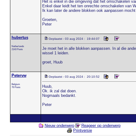
Het is enkel in die omgeving dat het omschakelen v
Enkel daar leidt het ten onrechte omschakelen van W1 t
Ik kan later de andere blokken ook aanpassen mocht h
Groeten,
Peter
hubertus
Geplaatst - 03 aug 2024 : 19:44:07
Netherlands
Je moet het in alle blokken aanpassen. In al die ande
2143 Posts
wissel 1 leiden.
groet, Huub
Petervw
Geplaatst - 03 aug 2024 : 20:10:52
Belgium
Huub,
76 Posts
Ok. ik zal dat doen.
Nogmaals bedankt.
Peter
Nieuw onderwerp
Reageer op onderwerp
Printversie