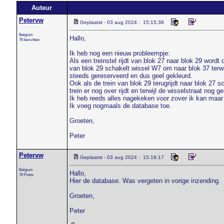
Auteur
Petervw
Geplaatst - 03 aug 2024 : 15:15:38
Belgium
Hallo,
76 berichten
Ik heb nog een nieuw probleempje:
Als een treinstel rijdt van blok 27 naar blok 29 wordt
van blok 29 schakelt wissel W7 om naar blok 37 terwij
steeds gereserveerd en dus geel gekleurd.
Ook als de trein van blok 29 terugrijdt naar blok 27 s
trein er nog over rijdt en terwijl de wisselstraat nog g
Ik heb reeds alles nagekeken voor zover ik kan maa
Ik voeg nogmaals de database toe.
Groeten,
Peter
Petervw
Geplaatst - 03 aug 2024 : 15:19:17
Belgium
Hallo,
76 Posts
Hier de database. Was vergeten in vorige inzending.
Groeten,
Peter