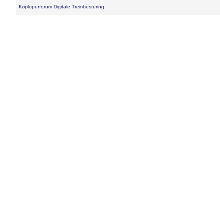
Koploperforum Digitale Treinbesturing