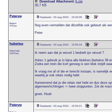
Download Attachment:
b.zip
30,7 KB
Petervw
Geplaatst - 03 aug 2024 : 15:34:06
Belgium
Nog even vermelden dat ditzelfde ook gebeurt als een 
76 Posts
Peter
hubertus
Geplaatst - 03 aug 2024 : 15:50:19
Netherlands
Ik neem aan dat je wissel 1 bedoelt ipv wissel 7.
2143 Posts
Adres 1 gebruik je in bijna alle blokken (behalve 38 e
Zodra een trein die kort genoeg is een blok inrijdt wa
Ik vraag me af of die er terecht instaan, is namelijk
waarbij je ook relais nodig hebt.
Aannemend dat je die relais niet hebt en dus deze op
algemeen/richtingen -> twee stoppunten. Zet de maxim
groet, Huub
Petervw
Geplaatst - 03 aug 2024 : 15:50:21