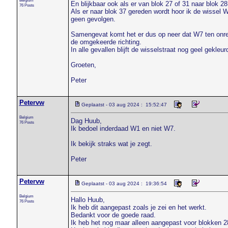
Belgium
En blijkbaar ook als er van blok 27 of 31 naar blok 2
76 Posts
Als er naar blok 37 gereden wordt hoor ik de wissel W
geen gevolgen.
Samengevat komt het er dus op neer dat W7 ten onrech
de omgekeerde richting.
In alle gevallen blijft de wisselstraat nog geel gekle
Groeten,
Peter
Petervw
Geplaatst - 03 aug 2024 : 15:52:47
Belgium
Dag Huub,
76 Posts
Ik bedoel inderdaad W1 en niet W7.
Ik bekijk straks wat je zegt.
Peter
Petervw
Geplaatst - 03 aug 2024 : 19:36:54
Belgium
Hallo Huub,
76 Posts
Ik heb dit aangepast zoals je zei en het werkt.
Bedankt voor de goede raad.
Ik heb het nog maar alleen aangepast voor blokken 28