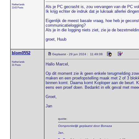
Netherlands
Als je PC gecrasht is, zou vervangen van de PC vo
2143 Posts
Ik krijg echter de indruk dat je lukraak allerlei din
Eigenlijk de meest basale vraag, hoe heb je geconst
communicatielogging?
Als je in die logging niets ziet, zie je de bezetmeldi
groet, Huub
blom0552
Geplaatst - 29 jun 2024 : 11:49:08
Netherlands
Hallo Marcel,
31 Posts
Op dit moment zie ik geen enkele terugmelding zowel
maken en een proefopstelling maak met 2 of 3 blokke
binnen komt. Daarna komt Koploper aan de beurt. Kop
eens een proef doen. Bedankt in elk geval met meed
Groet,
Jan
quote:
Oorspronkelijk geplaatst door Bonaza
Jan,