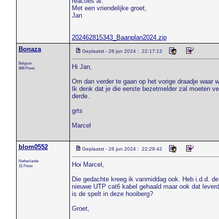
reacties af.
Met een vriendelijke groet,
Jan
202462815343_Baanplan2024.zip
Bonaza
Geplaatst - 28 jun 2024 : 22:17:12
Belgium
Hi Jan,
888 Posts
Om dan verder te gaan op het vorige draadje waar w
Ik denk dat je die eerste bezetmelder zal moeten ve
derde.
grts
Marcel
blom0552
Geplaatst - 28 jun 2024 : 22:29:42
Netherlands
Hoi Marcel,
31 Posts
Die gedachte kreeg ik vanmiddag ook. Heb i.d.d. de 
nieuwe UTP cat6 kabel gehaald maar ook dat leverde 
is de spelt in deze hooiberg?
Groet,