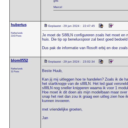
grts
Marcel
hubertus
Geplaatst - 29 jun 2024 : 22:47:45
Netherlands
Je moet de S88LN configureren zoals het moet en ni
2143 Posts
huis. Die tip op beneluxspoor zal best goed bedoeld 
Dus pak de informatie van Rosoft erbij en doe zoal
blom0552
Geplaatst - 29 jun 2024 : 23:02:34
Netherlands
Beste Huub,
31 Posts
Kan jij mij uitleggen hoe te handelen? Zoals ik de h
het startknopje van de s88LN. Het led gaat versneld 
s88LN nog sneller knipperen waarna ik voor 1 modul
Hoe moet ik dit doen als mijn modelbaan maar over
snap het niet dan zou ik graag een uitleg zien ho
kunnen invoeren.
met vriendelijke groeten,
Jan