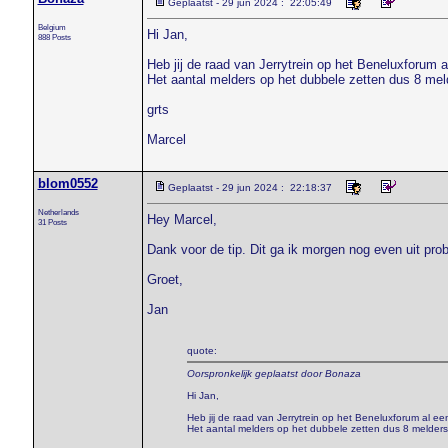
Geplaatst - 29 jun 2024 : 22:05:49
Belgium
Hi Jan,
888 Posts
Heb jij de raad van Jerrytrein op het Beneluxforum 
Het aantal melders op het dubbele zetten dus 8 mel
grts
Marcel
blom0552
Geplaatst - 29 jun 2024 : 22:18:37
Netherlands
Hey Marcel,
31 Posts
Dank voor de tip. Dit ga ik morgen nog even uit prob
Groet,
Jan
quote:
Oorspronkelijk geplaatst door Bonaza
Hi Jan,
Heb jij de raad van Jerrytrein op het Beneluxforum al e
Het aantal melders op het dubbele zetten dus 8 melders