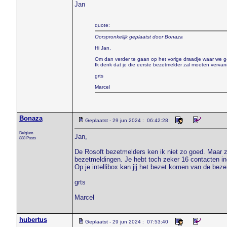
Jan
quote:
Oorspronkelijk geplaatst door Bonaza
Hi Jan,
Om dan verder te gaan op het vorige draadje waar we g
Ik denk dat je die eerste bezetmelder zal moeten vervan
grts
Marcel
Bonaza
Geplaatst - 29 jun 2024 : 06:42:28
Belgium
Jan,
888 Posts
De Rosoft bezetmelders ken ik niet zo goed. Maar zo
bezetmeldingen. Je hebt toch zeker 16 contacten i
Op je intellibox kan jij het bezet komen van de bez
grts
Marcel
hubertus
Geplaatst - 29 jun 2024 : 07:53:40