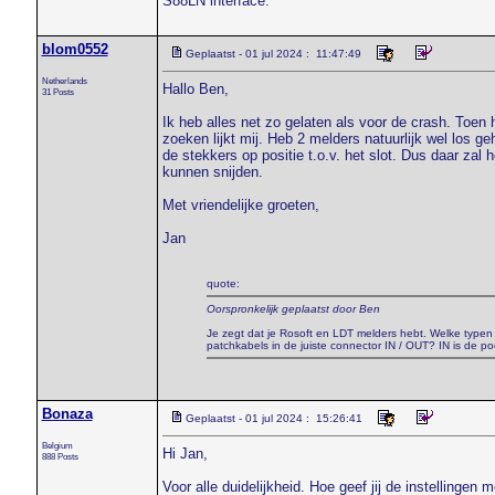
S88LN interface.
blom0552
Geplaatst - 01 jul 2024 : 11:47:49
Netherlands
Hallo Ben,
31 Posts
Ik heb alles net zo gelaten als voor de crash. Toe
zoeken lijkt mij. Heb 2 melders natuurlijk wel los 
de stekkers op positie t.o.v. het slot. Dus daar za
kunnen snijden.
Met vriendelijke groeten,
Jan
quote:
Oorspronkelijk geplaatst door Ben
Je zegt dat je Rosoft en LDT melders hebt. Welke typen zi
patchkabels in de juiste connector IN / OUT? IN is de p
Bonaza
Geplaatst - 01 jul 2024 : 15:26:41
Belgium
Hi Jan,
888 Posts
Voor alle duidelijkheid. Hoe geef jij de instellinge