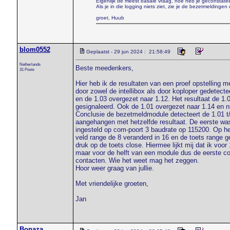
Eigenlijk de meest basale vraag, hoe heb je geconstate
Als je in die logging niets ziet, zie je de bezetmeldingen 
groet, Huub
blom0552
Geplaatst - 29 jun 2024 : 21:58:49
Netherlands
Beste meedenkers,
31 Posts
Hier heb ik de resultaten van een proef opstelling 
door zowel de intellibox als door koploper gedetect
en de 1.03 overgezet naar 1.12. Het resultaat de 1
gesignaleerd. Ook de 1.01 overgezet naar 1.14 en nu
Conclusie de bezetmeldmodule detecteert de 1.01 t
aangehangen met hetzelfde resultaat. De eerste w
ingesteld op com-poort 3 baudrate op 115200. Op het
veld range de 8 veranderd in 16 en de toets range ge
druk op de toets close. Hiermee lijkt mij dat ik vo
maar voor de helft van een module dus de eerste co
contacten. Wie het weet mag het zeggen.
Hoor weer graag van jullie.
Met vriendelijke groeten,
Jan
Bonaza