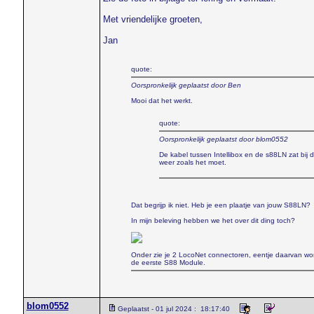
Met vriendelijke groeten,
Jan
quote:
Oorspronkelijk geplaatst door Ben
Mooi dat het werkt.
quote:
Oorspronkelijk geplaatst door blom0552
De kabel tussen Intellibox en de s88LN zat bij d
weer zoals het moet.
Dat begrijp ik niet. Heb je een plaatje van jouw S88LN?
In mijn beleving hebben we het over dit ding toch?
Onder zie je 2 LocoNet connectoren, eentje daarvan wor
de eerste S88 Module.
blom0552
Geplaatst - 01 jul 2024 : 18:17:40