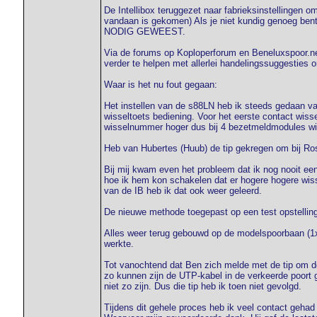
De Intellibox teruggezet naar fabrieksinstellingen o
vandaan is gekomen) Als je niet kundig genoeg be
NODIG GEWEEST.
Via de forums op Koploperforum en Beneluxspoor.ne
verder te helpen met allerlei handelingssuggesties o
Waar is het nu fout gegaan:
Het instellen van de s88LN heb ik steeds gedaan va
wisseltoets bediening. Voor het eerste contact wis
wisselnummer hoger dus bij 4 bezetmeldmodules wis
Heb van Hubertes (Huub) de tip gekregen om bij Roso
Bij mij kwam even het probleem dat ik nog nooit een
hoe ik hem kon schakelen dat er hogere hogere wis
van de IB heb ik dat ook weer geleerd.
De nieuwe methode toegepast op een test opstelling
Alles weer terug gebouwd op de modelspoorbaan (1
werkte.
Tot vanochtend dat Ben zich melde met de tip om d
zo kunnen zijn de UTP-kabel in de verkeerde poort g
niet zo zijn. Dus die tip heb ik toen niet gevolgd.
Tijdens dit gehele proces heb ik veel contact gehad