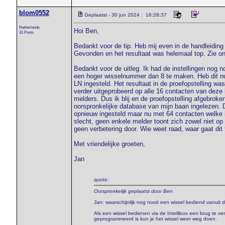
blom0552
Geplaatst - 30 jun 2024 : 16:28:37
Netherlands
Hoi Ben,
31 Posts
Bedankt voor de tip. Heb mij even in de handleiding 
Gevonden en het resultaat was helemaal top. Zie on
Bedankt voor de uitleg. Ik had de instellingen nog n
een hoger wisselnummer dan 8 te maken. Heb dit nu
LN ingesteld. Het resultaat in de proefopstelling was
verder uitgeprobeerd op alle 16 contacten van deze 
melders. Dus ik blij en de proefopstelling afgebro
oorspronkelijke database van mijn baan ingelezen.
opnieuw ingesteld maar nu met 64 contacten welke i
slecht, geen enkele melder toont zich zowel niet o
geen verbetering door. Wie weet raad, waar gaat dit f
Met vriendelijke groeten,
Jan
quote:
Oorspronkelijk geplaatst door Ben
Jan: waarschijnlijk nog nooit een wissel bediend vanuit d
Als een wissel bedienen via de Intellibox een brug te 
geprogrammeerd is kun je het wissel weer weg doen.