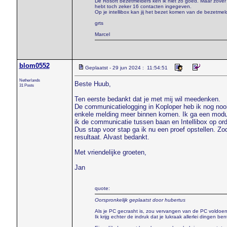
De Rosoft bezetmelders ken ik niet zo goed. Maar zover 
hebt toch zeker 16 contacten ingegeven.
Op je intellibox kan jij het bezet komen van de bezetme
grts
Marcel
blom0552
Geplaatst - 29 jun 2024 : 11:54:51
Netherlands
Beste Huub,
31 Posts
Ten eerste bedankt dat je met mij wil meedenken.
De communicatielogging in Koploper heb ik nog nooit
enkele melding meer binnen komen. Ik ga een modul
ik de communicatie tussen baan en Intellibox op ord
Dus stap voor stap ga ik nu een proef opstellen. Zod
resultaat. Alvast bedankt.
Met vriendelijke groeten,
Jan
quote:
Oorspronkelijk geplaatst door hubertus
Als je PC gecrasht is, zou vervangen van de PC voldoen
Ik krijg echter de indruk dat je lukraak allerlei dingen 