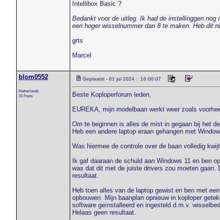
Intellibox Basic ?
Bedankt voor de uitleg. Ik had de instellinggen nog 
een hoger wisselnummer dan 8 te maken. Heb dit nu
grts
Marcel
blom0552
Geplaatst - 01 jul 2024 : 16:00:07
Netherlands
Beste Koploperforum leden,
31 Posts
EUREKA, mijn modelbaan werkt weer zoals voorheen. 
Om te beginnen is alles de mist in gegaan bij het d
Heb een andere laptop eraan gehangen met Window
Was hiermee de controle over de baan volledig kwijt
Ik gaf daaraan de schuld aan Windows 11 en ben op
was dat dit met de juiste drivers zou moeten gaan
resultaat.
Heb toen alles van de laptop gewist en ben met een
opbouwen. Mijn baanplan opnieuw in koploper getek
software geïnstalleerd en ingesteld d.m.v. wisselbed
Helaas geen resultaat.