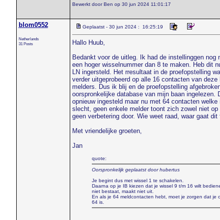
Bewerkt door Ben op 30 jun 2024 11:01:17
blom0552
Geplaatst - 30 jun 2024 : 16:25:19
Netherlands
Hallo Huub,
31 Posts
Bedankt voor de uitleg. Ik had de instellinggen nog 
een hoger wisselnummer dan 8 te maken. Heb dit nu
LN ingersteld. Het rresultaat in de proefopstelling w
verder uitgeprobeerd op alle 16 contacten van deze 
melders. Dus ik blij en de proefopstelling afgebro
oorspronkelijke database van mijn baan ingelezen.
opnieuw ingesteld maar nu met 64 contacten welke i
slecht, geen enkele melder toont zich zowel niet o
geen verbetering door. Wie weet raad, waar gaat dit f
Met vriendelijke groeten,
Jan
quote:
Oorspronkelijk geplaatst door hubertus
Je begint dus met wissel 1 te schakelen.
Daarna op je IB kiezen dat je wissel 9 t/m 16 wilt bedie
niet bestaat, maakt niet uit.
En als je 64 meldcontacten hebt, moet je zorgen dat je 
64 is.