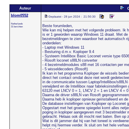
Auteur
O
blom0552
Geplaatst - 28 jun 2024 : 21:50:30
Netherlands
Beste forumleden,
31 berichten
Wie kan mij helpen met het volgende probleem. Ik 
is er 1 geworden waarop Windows 11 draait. Met de 
bezetmeldingen te zien waardoor het automatisch rij
onderdelen:
- Laptop met Windows 11
- Besturing d.m.v. Koploper 9.4
- Systeem Intellibox Basic Loconet versie type 650
- Rosoft loconet s88LN converter
- 4 bezetmeldmodules s88 met 16 contacten per me
- 5 wisseldecoders (Rosoft)
Ik kan in het programma Koploper de wissels bediene
direct het contact omdat deze niet wordt gedetectee
in de communicatie tussen Laptop/Intellibox/s88LN
verwijderd en de Intellibox naar fabrieksinstellinge
63120 met LNCV 0 = 1, LNCV 2 = 1 en LNCV 4 = 0
Daarna de driver s88LN van Rosoft geprogrammeer
Daarna heb ik koploper opnieuw geïnstalleerd en d
De database instellingen van Koploper op Loconet 
Opgestart met het groene spiegelei komt alles netje
poging in koploper aangegeven met 3 bezetmelder 
gebracht. Helaas ook dit mocht niet baten. Ben op
Wat is dit jammer dat hij van het toneel is verdwe
helpt mij hiermee verder. Ik sluit om het hele verha