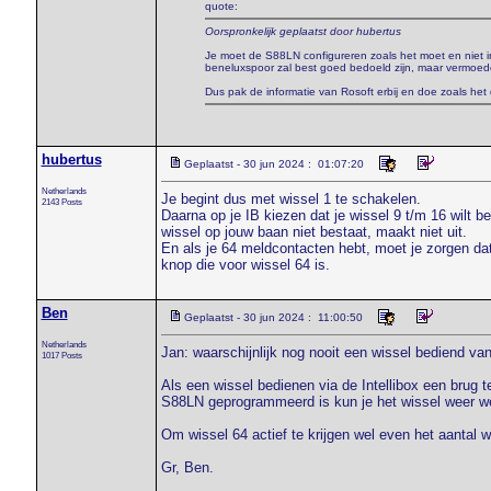
quote:
Oorspronkelijk geplaatst door hubertus
Je moet de S88LN configureren zoals het moet en niet in
beneluxspoor zal best goed bedoeld zijn, maar vermoedeli
Dus pak de informatie van Rosoft erbij en doe zoals he
hubertus
Geplaatst - 30 jun 2024 : 01:07:20
Netherlands
Je begint dus met wissel 1 te schakelen.
2143 Posts
Daarna op je IB kiezen dat je wissel 9 t/m 16 wilt b
wissel op jouw baan niet bestaat, maakt niet uit.
En als je 64 meldcontacten hebt, moet je zorgen dat
knop die voor wissel 64 is.
Ben
Geplaatst - 30 jun 2024 : 11:00:50
Netherlands
Jan: waarschijnlijk nog nooit een wissel bediend vanu
1017 Posts
Als een wissel bedienen via de Intellibox een brug
S88LN geprogrammeerd is kun je het wissel weer w
Om wissel 64 actief te krijgen wel even het aantal 
Gr, Ben.