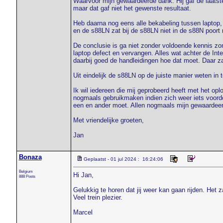
Waarvoor mijn gewaardeerde dank. Hij gaf de laatst
maar dat gaf niet het gewenste resultaat.
Heb daarna nog eens alle bekabeling tussen laptop, 
en de s88LN zat bij de s88LN niet in de s88N poort m
De conclusie is ga niet zonder voldoende kennis zo
laptop defect en vervangen. Alles wat achter de Intell
daarbij goed de handleidingen hoe dat moet. Daar zat
Uit eindelijk de s88LN op de juiste manier weten in t
Ik wil iedereen die mij geprobeerd heeft met het opl
nogmaals gebruikmaken indien zich weer iets voordo
een en ander moet. Allen nogmaals mijn gewaardee
Met vriendelijke groeten,
Jan
Bonaza
Geplaatst - 01 jul 2024 : 16:24:06
Belgium
Hi Jan,
888 Posts
Gelukkig te horen dat jij weer kan gaan rijden. Het 
Veel trein plezier.
Marcel