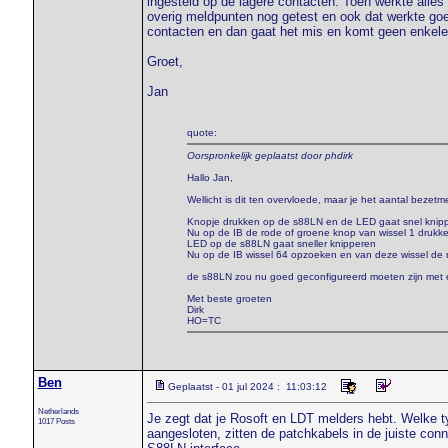
ingesteld op de lagere contacten. Toen werkte alle
overig meldpunten nog getest en ook dat werkte goe
contacten en dan gaat het mis en komt geen enkele
Groet,
Jan
quote:
Oorspronkelijk geplaatst door phdirk
Hallo Jan,
Wellicht is dit ten overvloede, maar je het aantal beze
Knopje drukken op de s88LN en de LED gaat snel knip
Nu op de IB de rode of groene knop van wissel 1 drukk
LED op de s88LN gaat sneller knipperen
Nu op de IB wissel 64 opzoeken en van deze wissel de 
de s88LN zou nu goed geconfigureerd moeten zijn met 
Met beste groeten
Dirk
HO=TC
Ben
Geplaatst - 01 jul 2024 : 11:03:12
Netherlands
Je zegt dat je Rosoft en LDT melders hebt. Welke typ
1017 Posts
aangesloten, zitten de patchkabels in de juiste con