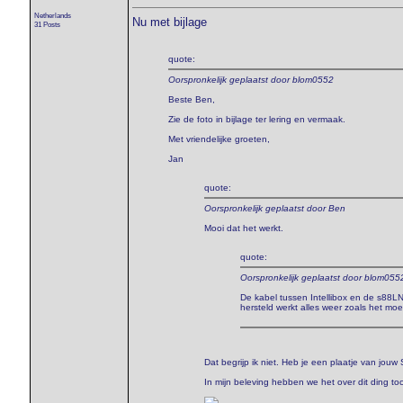
Netherlands
Nu met bijlage
31 Posts
quote:
Oorspronkelijk geplaatst door blom0552
Beste Ben,
Zie de foto in bijlage ter lering en vermaak.
Met vriendelijke groeten,
Jan
quote:
Oorspronkelijk geplaatst door Ben
Mooi dat het werkt.
quote:
Oorspronkelijk geplaatst door blom055
De kabel tussen Intellibox en de s88LN 
hersteld werkt alles weer zoals het moe
Dat begrijp ik niet. Heb je een plaatje van jou
In mijn beleving hebben we het over dit ding to