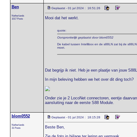
Ben
Geplaatst - 01 jul 2024 : 16:51:26
Netherlands
Mooi dat het werkt.
1017 Posts
quote:
Oorspronkelijk geplaatst door blom0552
De kabel tussen Intellibox en de s88LN zat bij de s88LN n
moet.
Dat begrijp ik niet. Heb je een plaatje van jouw S88
In mijn beleving hebben we het over dit ding toch?
Onder zie je 2 LocoNet connectoren, eentje daarvan
aansluiting naar de eerste S88 Module.
blom0552
Geplaatst - 01 jul 2024 : 18:15:28
Netherlands
Beste Ben,
31 Posts
Zie de foto in bijlage ter lering en vermaak.