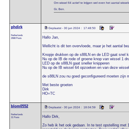
Om wissel 64 actief te krijgen wel even het aantal wiss
Gr, Ben.
phdirk
Geplaatst - 30 jun 2024 : 17:48:50
Netherlands
Hallo Jan,
2688 Posts
Wellicht is dit ten overvloede, maar je het aantal 
Knopje drukken op de s88LN en de LED gaat snel k
Nu op de IB de rode of groene knop van wissel 1 d
LED op de s88LN gaat sneller knipperen
Nu op de IB wissel 64 opzoeken en van deze wissel
de s88LN zou nu goed geconfigureerd moeten zijn m
Met beste groeten
Dirk
HO=TC
blom0552
Geplaatst - 30 jun 2024 : 18:04:59
Netherlands
Hallo Dirk,
31 Posts
Zo heb ik het ook gedaan. In te test opstelling met