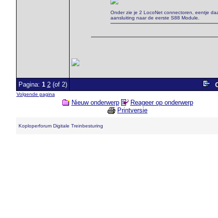
Onder zie je 2 LocoNet connectoren, eentje daa
aansluiting naar de eerste S88 Module.
Pagina:
1
2
(of 2)
O
Volgende pagina
Nieuw onderwerp
Reageer op onderwerp
Printversie
Koploperforum Digitale Treinbesturing