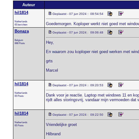
Auteur
hil1814
Geplaatst - 07 jun 2024 : 08:54:54
Netherlands
Goedemorgen. Koploper werkt niet goed met window
65 berichten
Bonaza
Geplaatst - 07 jun 2024 : 09:06:48
Belgium
Hey,
888 Posts
En waarom zou koploper niet goed werken met window
grts
Marcel
hil1814
Geplaatst - 07 jun 2024 : 09:20:53
Netherlands
Dank voor je reactie. Laptop met windows 11 en ko
65 Posts
rijdt alles storingsvrij, vandaar mijn vermoeden da
hil1814
Geplaatst - 07 jun 2024 : 09:22:50
Netherlands
Vriendelijke groet
65 Posts
Hilbrand