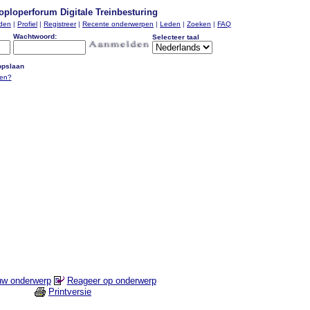
oploperforum Digitale Treinbesturing
nden
|
Profiel
|
Registreer
|
Recente onderwerpen
|
Leden
|
Zoeken
|
FAQ
Wachtwoord:
Selecteer taal
pslaan
ten?
uw onderwerp
Reageer op onderwerp
Printversie