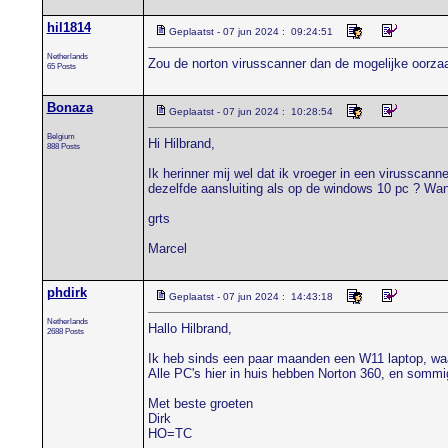
hil1814
Geplaatst - 07 jun 2024 : 09:24:51
Netherlands
Zou de norton virusscanner dan de mogelijke oorza
65 Posts
Bonaza
Geplaatst - 07 jun 2024 : 10:28:54
Belgium
Hi Hilbrand,
888 Posts
Ik herinner mij wel dat ik vroeger in een virusscan
dezelfde aansluiting als op de windows 10 pc ? Want
grts
Marcel
phdirk
Geplaatst - 07 jun 2024 : 14:43:18
Netherlands
Hallo Hilbrand,
2688 Posts
Ik heb sinds een paar maanden een W11 laptop, waa
Alle PC's hier in huis hebben Norton 360, en sommi
Met beste groeten
Dirk
HO=TC