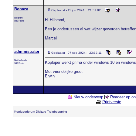
Bonaza
Geplaatst - 11 jun 2024 : 21:51:02
Belgium
Hi Hilbrand,
888 Posts
Ben je ondertussen al wat wijzer geworden betreff
Marcel
administrator
Geplaatst - 07 sep 2024 : 23:32:11
Netherlands
Koploper werkt prima onder windows 10 en windows
349 Posts
Met vriendelijke groet
Erwin
Nieuw onderwerp
Reageer op on
Printversie
Koploperforum Digitale Treinbesturing