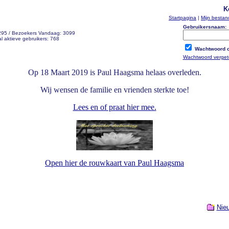
K
Startpagina
|
Mijn besta
Gebruikersnaam:
 295 / Bezoekers Vandaag: 3099
l aktieve gebruikers: 768
Wachtwoord o
Wachtwoord verge
Op 18 Maart 2019 is Paul Haagsma helaas overleden.
Wij wensen de familie en vrienden sterkte toe!
Lees en of praat hier mee.
Open hier de rouwkaart van Paul Haagsma
Nie