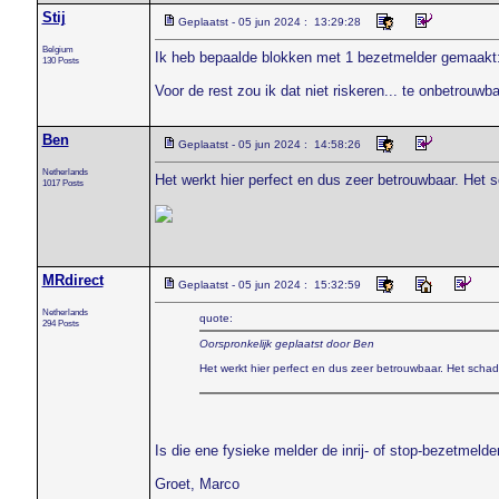
Stij
Geplaatst - 05 jun 2024 : 13:29:28
Belgium
Ik heb bepaalde blokken met 1 bezetmelder gemaakt: 
130 Posts
Voor de rest zou ik dat niet riskeren... te onbetrouwba
Ben
Geplaatst - 05 jun 2024 : 14:58:26
Netherlands
Het werkt hier perfect en dus zeer betrouwbaar. Het 
1017 Posts
MRdirect
Geplaatst - 05 jun 2024 : 15:32:59
Netherlands
quote:
294 Posts
Oorspronkelijk geplaatst door Ben
Het werkt hier perfect en dus zeer betrouwbaar. Het schad
Is die ene fysieke melder de inrij- of stop-bezetmelde
Groet, Marco