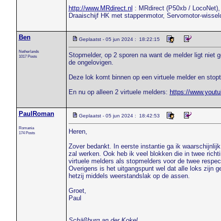
http://www.MRdirect.nl
: MRdirect (P50xb / LocoNet), 
Draaischijf HK met stappenmotor, Servomotor-wissel
Ben
Geplaatst - 05 jun 2024 : 18:22:15
Netherlands
Stopmelder, op 2 sporen na want de melder ligt niet g
1017 Posts
de ongelovigen.
Deze lok komt binnen op een virtuele melder en stop
En nu op alleen 2 virtuele melders:
https://www.you
PaulRoman
Geplaatst - 05 jun 2024 : 18:42:53
Romania
Heren,
174 Posts
Zover bedankt. In eerste instantie ga ik waarschijnlij
zal werken. Ook heb ik veel blokken die in twee rich
virtuele melders als stopmelders voor de twee respec
Overigens is het uitgangspunt wel dat alle loks zijn g
hetzij middels weerstandslak op de assen.
Groet,
Paul
Schäßburg an der Kokel