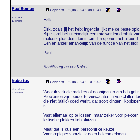
PaulRoman
Geplaatst - 08 jun 2024 : 08:19:41
Romania
Hallo,
174 Posts
Dirk, zoals jij het hebt ingericht lijkt me de beste opl
Bij mij zal het uiteindelijk een mix worden denk ik v
melders plus dorrijden in cm. En sporen met alleen 1 
Een en ander afhankelijk van de functie van het blok.
Paul
Schäßburg an der Kokel
hubertus
Geplaatst - 08 jun 2024 : 10:03:02
Netherlands
Waar ik virtuele melders of doorrijden in cm heb gebr
2143 Posts
Problemen zijn eerder te verwachten in verschillen tus
die niet (altijd) goed werkt, dat soort dingen. Koplop
is.
Vast allemaal op te lossen, maar zeker voor plekken w
kritische plekken lichtsluizen.
Maar dat is dus een persoonlijke keuze.
Voor koploper voorzie ik geen belemmeringen.