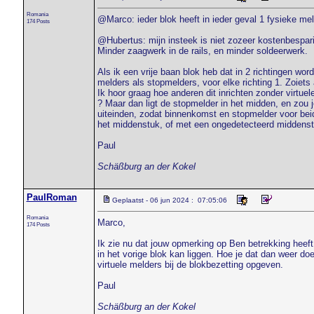
Romania
@Marco: ieder blok heeft in ieder geval 1 fysieke mel
174 Posts
@Hubertus: mijn insteek is niet zozeer kostenbespar
Minder zaagwerk in de rails, en minder soldeerwerk.
Als ik een vrije baan blok heb dat in 2 richtingen wor
melders als stopmelders, voor elke richting 1. Zoiets 
Ik hoor graag hoe anderen dit inrichten zonder virtu
? Maar dan ligt de stopmelder in het midden, en zou 
uiteinden, zodat binnenkomst en stopmelder voor beid
het middenstuk, of met een ongedetecteerd middenst
Paul
Schäßburg an der Kokel
PaulRoman
Geplaatst - 06 jun 2024 : 07:05:06
Romania
Marco,
174 Posts
Ik zie nu dat jouw opmerking op Ben betrekking heeft.
in het vorige blok kan liggen. Hoe je dat dan weer do
virtuele melders bij de blokbezetting opgeven.
Paul
Schäßburg an der Kokel