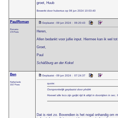
groet, Huub
Bewerkt door hubertus op 08 jun 2024 10:03:40
PaulRoman
Geplaatst - 09 jun 2024 : 06:20:43
Romania
Heren,
174 Posts
Allen bedankt voor jullie input. Hiermee kan ik wel t
Groet,
Paul
Schäßburg an der Kokel
Ben
Geplaatst - 09 jun 2024 : 07:24:37
Netherlands
quote:
1017 Posts
Oorspronkelijk geplaatst door phdirk
Hoewel alle locs zijn geijkt rijd ik altijd in doorrijden in s
Dat is niet zo. Bovendien is het nogal onhandig om me