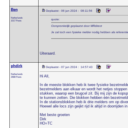
Ben
Geplaatst - 06 jun 2024 : 08:11:56
Netherlands
quote:
1017 Posts
Oorspronkelijk geplaatst door MRdirect
Je zal toch een fysieke melder nodig hebben als referenti
Uiteraard.
phdirk
Geplaatst - 07 jun 2024 : 14:57:43
Netherlands
Hi All,
2688 Posts
In de meeste blokken heb ik twee fysieke bezetmelders
bezetmelders aan elkaar en wordt het netjes stoppen 
stukken, waarop een brugcel zit. Bij mij zijn de kopsp
te kunnen zetten. Die blokken hebben één bezetmeld
In de stationsblokken heb ik drie melders om op diver
Hoewel alle locs zijn geijkt rijd ik altijd in doorrijde
Met beste groeten
Dirk
HO=TC