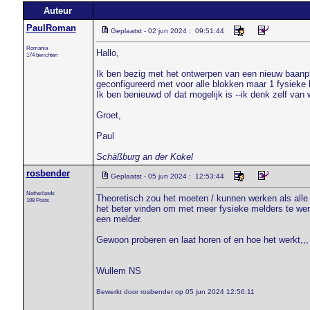
Auteur
PaulRoman
Geplaatst - 02 jun 2024 : 09:51:44
Romania
Hallo,
174 berichten
Ik ben bezig met het ontwerpen van een nieuw baanp
geconfigureerd met voor alle blokken maar 1 fysieke 
Ik ben benieuwd of dat mogelijk is --ik denk zelf van w
Groet,
Paul
Schäßburg an der Kokel
rosbender
Geplaatst - 05 jun 2024 : 12:53:44
Netherlands
Theoretisch zou het moeten / kunnen werken als alle lo
108 Posts
het beter vinden om met meer fysieke melders te wer
een melder.
Gewoon proberen en laat horen of en hoe het werkt,,
Wullem NS
Bewerkt door rosbender op 05 jun 2024 12:56:11