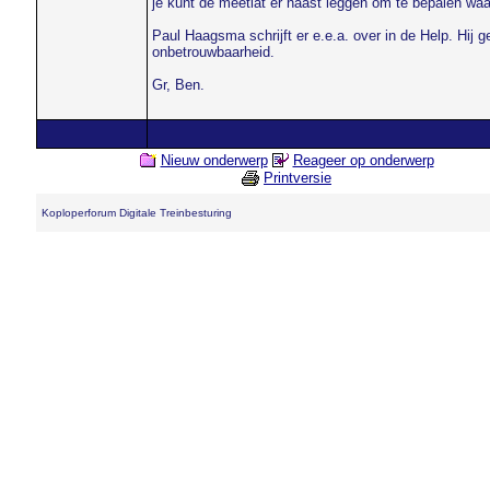
je kunt de meetlat er naast leggen om te bepalen waar
Paul Haagsma schrijft er e.e.a. over in de Help. Hij g
onbetrouwbaarheid.
Gr, Ben.
Nieuw onderwerp
Reageer op onderwerp
Printversie
Koploperforum Digitale Treinbesturing