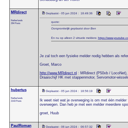
MRdirect
Geplaatst - 05 jun 2024 : 18:49:36
Netherlands
quote:
294 Posts
Oorspronkelijk geplaatst door Ben
En nu op alleen 2 virtuele melders:
https://www.youtube.
Je zal toch een fysieke melder nodig hebben als refer
Groet, Marco
http://www.MRdirect.nl
: MRdirect (P50xb / LocoNet), 
Draaischijf HK met stappenmotor, Servomotor-wissel
hubertus
Geplaatst - 05 jun 2024 : 18:56:19
Netherlands
Ik weet niet wat je overweging is om met één melder 
2143 Posts
overwegen. Dan heb je met een melder meerdere spo
groet, Huub
PaulRoman
Geplaatst - 06 jun 2024 : 06:57:32