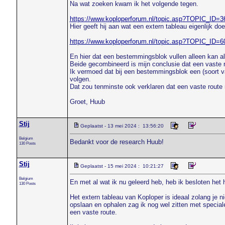
Na wat zoeken kwam ik het volgende tegen.
https://www.koploperforum.nl/topic.asp?TOPIC_ID
Hier geeft hij aan wat een extern tableau eigenlijk do
https://www.koploperforum.nl/topic.asp?TOPIC_ID
En hier dat een bestemmingsblok vullen alleen kan als 
Beide gecombineerd is mijn conclusie dat een vaste r
Ik vermoed dat bij een bestemmingsblok een (soort van
volgen.
Dat zou tenminste ook verklaren dat een vaste route n
Groet, Huub
Stij
Geplaatst - 13 mei 2024 : 13:56:20
Belgium
Bedankt voor de research Huub!
130 Posts
Stij
Geplaatst - 15 mei 2024 : 10:21:27
Belgium
En met al wat ik nu geleerd heb, heb ik besloten het
130 Posts
Het extern tableau van Koploper is ideaal zolang je n
opslaan en ophalen zag ik nog wel zitten met speciale
een vaste route.