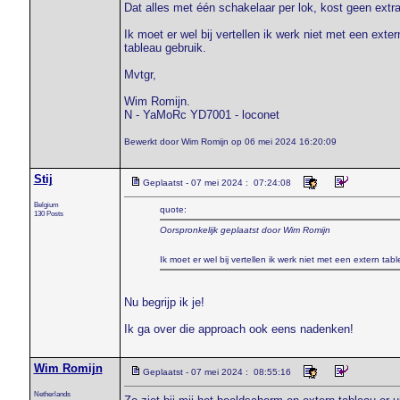
Dat alles met één schakelaar per lok, kost geen extr
Ik moet er wel bij vertellen ik werk niet met een exte
tableau gebruik.
Mvtgr,
Wim Romijn.
N - YaMoRc YD7001 - loconet
Bewerkt door Wim Romijn op 06 mei 2024 16:20:09
Stij
Geplaatst - 07 mei 2024 : 07:24:08
Belgium
quote:
130 Posts
Oorspronkelijk geplaatst door Wim Romijn
Ik moet er wel bij vertellen ik werk niet met een extern ta
Nu begrijp ik je!
Ik ga over die approach ook eens nadenken!
Wim Romijn
Geplaatst - 07 mei 2024 : 08:55:16
Netherlands