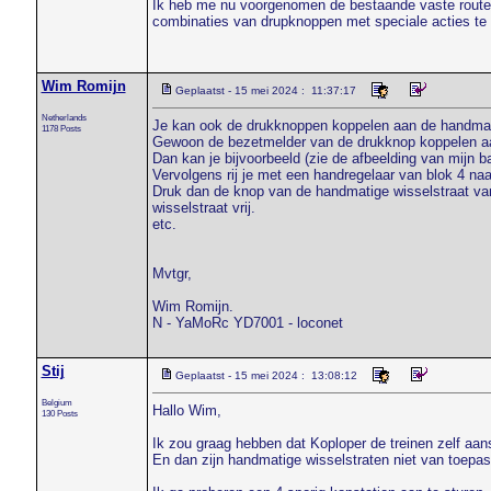
Ik heb me nu voorgenomen de bestaande vaste routes d
combinaties van drupknoppen met speciale acties te 
Wim Romijn
Geplaatst - 15 mei 2024 : 11:37:17
Netherlands
Je kan ook de drukknoppen koppelen aan de handmatig
1178 Posts
Gewoon de bezetmelder van de drukknop koppelen aa
Dan kan je bijvoorbeeld (zie de afbeelding van mijn b
Vervolgens rij je met een handregelaar van blok 4 naa
Druk dan de knop van de handmatige wisselstraat van 
wisselstraat vrij.
etc.
Mvtgr,
Wim Romijn.
N - YaMoRc YD7001 - loconet
Stij
Geplaatst - 15 mei 2024 : 13:08:12
Belgium
Hallo Wim,
130 Posts
Ik zou graag hebben dat Koploper de treinen zelf aans
En dan zijn handmatige wisselstraten niet van toepass