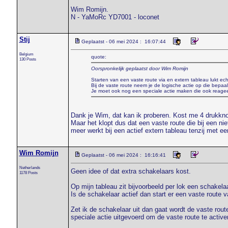
Wim Romijn.
N - YaMoRc YD7001 - loconet
Stij
Geplaatst - 06 mei 2024 : 16:07:44
Belgium
quote:
130 Posts
Oorspronkelijk geplaatst door Wim Romijn
Starten van een vaste route via en extern tableau lukt ech
Bij de vaste route neem je de logische actie op die bepaa
Je moet ook nog een speciale actie maken die ook reageert
Dank je Wim, dat kan ik proberen. Kost me 4 drukkn
Maar het klopt dus dat een vaste route die bij een niet
meer werkt bij een actief extern tableau tenzij met ee
Wim Romijn
Geplaatst - 06 mei 2024 : 16:16:41
Netherlands
Geen idee of dat extra schakelaars kost.
1178 Posts
Op mijn tableau zit bijvoorbeeld per lok een schakelaa
Is de schakelaar actief dan start er een vaste route va
Zet ik de schakelaar uit dan gaat wordt de vaste route
speciale actie uitgevoerd om de vaste route te active