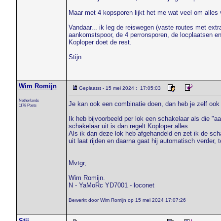
Maar met 4 kopsporen lijkt het me wat veel om alles 
Vandaar... ik leg de reiswegen (vaste routes met extr
aankomstspoor, de 4 perronsporen, de locplaatsen en
Koploper doet de rest.
Stijn
Wim Romijn
Geplaatst - 15 mei 2024 : 17:05:03
Netherlands
Je kan ook een combinatie doen, dan heb je zelf ook 
1178 Posts
Ik heb bijvoorbeeld per lok een schakelaar als die "aa
schakelaar uit is dan regelt Koploper alles.
Als ik dan deze lok heb afgehandeld en zet ik de scha
uit laat rijden en daarna gaat hij automatisch verder, 
Mvtgr,
Wim Romijn.
N - YaMoRc YD7001 - loconet
Bewerkt door Wim Romijn op 15 mei 2024 17:07:26
Stij