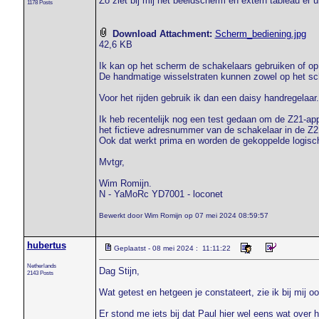
Zo ziet bij mij het beeldscherm en extern tableau er ui
1178 Posts
Download Attachment:
Scherm_bediening.jpg
42,6 KB
Ik kan op het scherm de schakelaars gebruiken of op 
De handmatige wisselstraten kunnen zowel op het sc
Voor het rijden gebruik ik dan een daisy handregelaar.
Ik heb recentelijk nog een test gedaan om de Z21-app 
het fictieve adresnummer van de schakelaar in de Z
Ook dat werkt prima en worden de gekoppelde logisch
Mvtgr,
Wim Romijn.
N - YaMoRc YD7001 - loconet
Bewerkt door Wim Romijn op 07 mei 2024 08:59:57
hubertus
Geplaatst - 08 mei 2024 : 11:11:22
Netherlands
Dag Stijn,
2143 Posts
Wat getest en hetgeen je constateert, zie ik bij mij oo
Er stond me iets bij dat Paul hier wel eens wat over 