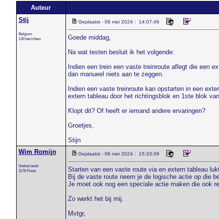
Auteur
Stij
Geplaatst - 06 mei 2024 : 14:07:46
Belgium
Goede middag,
130 berichten
Na wat testen besluit ik het volgende:
Indien een trein een vaste treinroute aflegt die een e
dan manueel niets aan te zeggen.
Indien een vaste treinroute kan opstarten in een extern
extern tableau door het richtingsblok en 1ste blok van
Klopt dit? Of heeft er iemand andere ervaringen?
Groetjes,
Stijn
Wim Romijn
Geplaatst - 06 mei 2024 : 15:33:09
Netherlands
Starten van een vaste route via en extern tableau luk
1178 Posts
Bij de vaste route neem je de logische actie op die b
Je moet ook nog een speciale actie maken die ook rea
Zo werkt het bij mij.
Mvtgr,