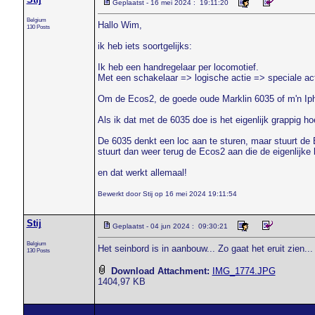
Geplaatst - 16 mei 2024 : 19:11:20
Belgium
Hallo Wim,
130 Posts
ik heb iets soortgelijks:
Ik heb een handregelaar per locomotief.
Met een schakelaar => logische actie => speciale acti
Om de Ecos2, de goede oude Marklin 6035 of m'n Iph
Als ik dat met de 6035 doe is het eigenlijk grappig h
De 6035 denkt een loc aan te sturen, maar stuurt de 
stuurt dan weer terug de Ecos2 aan die de eigenlijke 
en dat werkt allemaal!
Bewerkt door Stij op 16 mei 2024 19:11:54
Stij
Geplaatst - 04 jun 2024 : 09:30:21
Belgium
Het seinbord is in aanbouw... Zo gaat het eruit zien..
130 Posts
Download Attachment:
IMG_1774.JPG
1404,97 KB