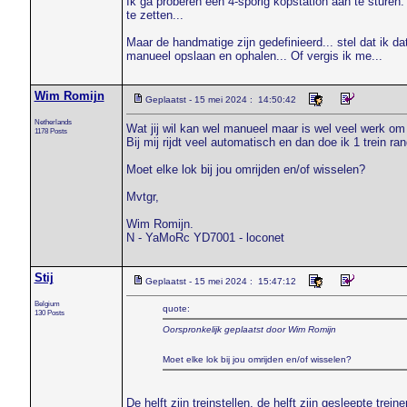
Ik ga proberen een 4-sporig kopstation aan te sturen
te zetten...
Maar de handmatige zijn gedefinieerd... stel dat ik 
manueel opslaan en ophalen... Of vergis ik me...
Wim Romijn
Geplaatst - 15 mei 2024 : 14:50:42
Netherlands
Wat jij wil kan wel manueel maar is wel veel werk om t
1178 Posts
Bij mij rijdt veel automatisch en dan doe ik 1 trein ran
Moet elke lok bij jou omrijden en/of wisselen?
Mvtgr,
Wim Romijn.
N - YaMoRc YD7001 - loconet
Stij
Geplaatst - 15 mei 2024 : 15:47:12
Belgium
quote:
130 Posts
Oorspronkelijk geplaatst door Wim Romijn
Moet elke lok bij jou omrijden en/of wisselen?
De helft zijn treinstellen, de helft zijn gesleepte treine