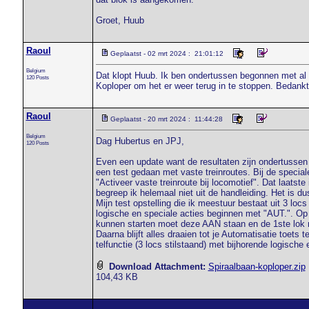
Groet, Huub
Raoul
Geplaatst - 02 mrt 2024 : 21:01:12
Belgium
Dat klopt Huub. Ik ben ondertussen begonnen met al he
120 Posts
Koploper om het er weer terug in te stoppen. Bedank
Raoul
Geplaatst - 20 mrt 2024 : 11:44:28
Belgium
Dag Hubertus en JPJ,
120 Posts
Even een update want de resultaten zijn ondertussen 
een test gedaan met vaste treinroutes. Bij de special
"Activeer vaste treinroute bij locomotief". Dat laatste
begreep ik helemaal niet uit de handleiding. Het is d
Mijn test opstelling die ik meestuur bestaat uit 3 locs
logische en speciale acties beginnen met "AUT.". Op
kunnen starten moet deze AAN staan en de 1ste lok mo
Daarna blijft alles draaien tot je Automatisatie toets
telfunctie (3 locs stilstaand) met bijhorende logische 
Download Attachment:
Spiraalbaan-koploper.zip
104,43 KB