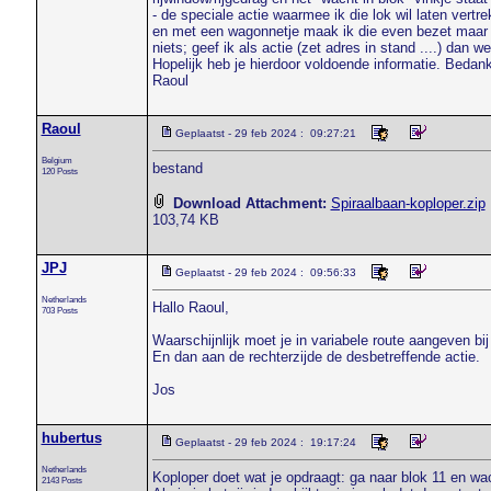
- de speciale actie waarmee ik die lok wil laten vertr
en met een wagonnetje maak ik die even bezet maar zon
niets; geef ik als actie (zet adres in stand ....) dan we
Hopelijk heb je hierdoor voldoende informatie. Bedank
Raoul
Raoul
Geplaatst - 29 feb 2024 : 09:27:21
Belgium
bestand
120 Posts
Download Attachment:
Spiraalbaan-koploper.zip
103,74 KB
JPJ
Geplaatst - 29 feb 2024 : 09:56:33
Netherlands
Hallo Raoul,
703 Posts
Waarschijnlijk moet je in variabele route aangeven bij
En dan aan de rechterzijde de desbetreffende actie.
Jos
hubertus
Geplaatst - 29 feb 2024 : 19:17:24
Netherlands
Koploper doet wat je opdraagt: ga naar blok 11 en wac
2143 Posts