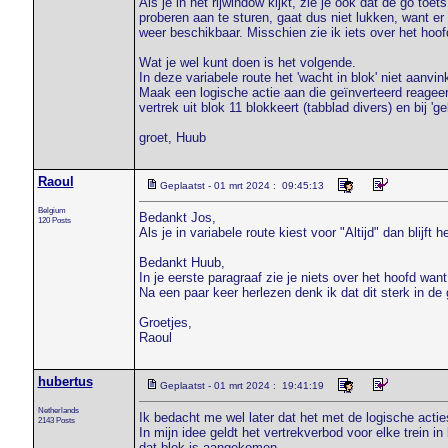
Als je in het rijwindow kijkt, zie je ook dat de go toe
proberen aan te sturen, gaat dus niet lukken, want er
weer beschikbaar. Misschien zie ik iets over het hoo
Wat je wel kunt doen is het volgende.
In deze variabele route het 'wacht in blok' niet aanvin
Maak een logische actie aan die geïnverteerd reagee
vertrek uit blok 11 blokkeert (tabblad divers) en bij '
groet, Huub
Raoul
Geplaatst - 01 mrt 2024 : 09:45:13
Belgium
Bedankt Jos,
120 Posts
Als je in variabele route kiest voor "Altijd" dan blijft h
Bedankt Huub,
In je eerste paragraaf zie je niets over het hoofd want
Na een paar keer herlezen denk ik dat dit sterk in de 
Groetjes,
Raoul
hubertus
Geplaatst - 01 mrt 2024 : 19:41:19
Netherlands
Ik bedacht me wel later dat het met de logische acties
2143 Posts
In mijn idee geldt het vertrekverbod voor elke trein in 
dat blok is aangekomen.