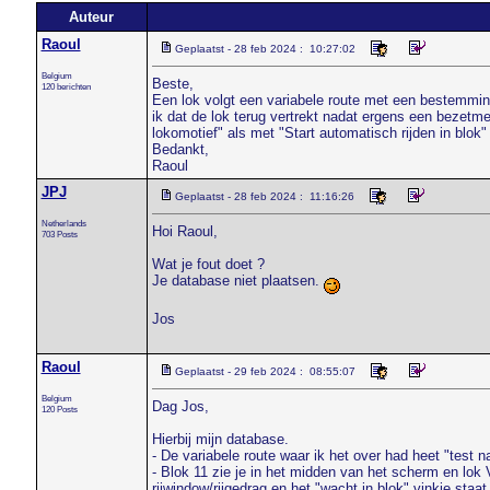
Auteur
Raoul
Geplaatst - 28 feb 2024 : 10:27:02
Belgium
Beste,
120 berichten
Een lok volgt een variabele route met een bestemming
ik dat de lok terug vertrekt nadat ergens een bezetm
lokomotief" als met "Start automatisch rijden in blok
Bedankt,
Raoul
JPJ
Geplaatst - 28 feb 2024 : 11:16:26
Netherlands
Hoi Raoul,
703 Posts
Wat je fout doet ?
Je database niet plaatsen.
Jos
Raoul
Geplaatst - 29 feb 2024 : 08:55:07
Belgium
Dag Jos,
120 Posts
Hierbij mijn database.
- De variabele route waar ik het over had heet "test n
- Blok 11 zie je in het midden van het scherm en lok
rijwindow/rijgedrag en het "wacht in blok" vinkje staat 