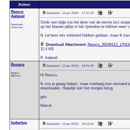
Auteur
Remco
Geplaatst - 13 jan 2024 : 17:07:25
Aalpoel
Sinds een tijdje (na het ijken van de eerste loc) stopp
Netherlands
op het blauwe pijltje in het rijwindow te klikken weer
19 berichten
Ik zal best iets verkeerd hebben gedaan, maar ik kan 
Download Attachment:
Remco_20240113_170116
11,4 KB
R. Aalpoel
Bonaza
Geplaatst - 13 jan 2024 : 19:51:50
Belgium
Hi Remco,
888 Posts
Ik zou je graag helpen, maar voorlopig kan niemand 
downloaden. Hopelijk lukt het morgen terug.
grts
Marcel
hubertus
Geplaatst - 13 jan 2024 : 20:13:42