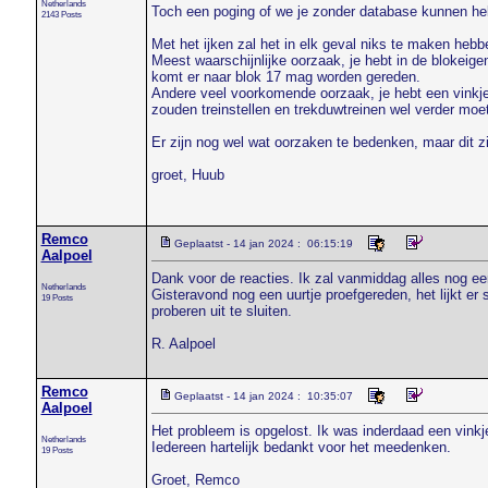
Netherlands
Toch een poging of we je zonder database kunnen he
2143 Posts
Met het ijken zal het in elk geval niks te maken hebb
Meest waarschijnlijke oorzaak, je hebt in de blokeig
komt er naar blok 17 mag worden gereden.
Andere veel voorkomende oorzaak, je hebt een vinkje 
zouden treinstellen en trekduwtreinen wel verder moet
Er zijn nog wel wat oorzaken te bedenken, maar dit z
groet, Huub
Remco
Geplaatst - 14 jan 2024 : 06:15:19
Aalpoel
Dank voor de reacties. Ik zal vanmiddag alles nog ee
Netherlands
Gisteravond nog een uurtje proefgereden, het lijkt er
19 Posts
proberen uit te sluiten.
R. Aalpoel
Remco
Geplaatst - 14 jan 2024 : 10:35:07
Aalpoel
Het probleem is opgelost. Ik was inderdaad een vinkj
Netherlands
Iedereen hartelijk bedankt voor het meedenken.
19 Posts
Groet, Remco