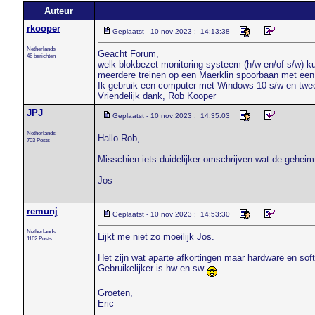
Auteur
rkooper
Geplaatst - 10 nov 2023 : 14:13:38
Netherlands
Geacht Forum,
46 berichten
welk blokbezet monitoring systeem (h/w en/of s/w) ku
meerdere treinen op een Maerklin spoorbaan met een 6
Ik gebruik een computer met Windows 10 s/w en twe
Vriendelijk dank, Rob Kooper
JPJ
Geplaatst - 10 nov 2023 : 14:35:03
Netherlands
Hallo Rob,
703 Posts
Misschien iets duidelijker omschrijven wat de geheimt
Jos
remunj
Geplaatst - 10 nov 2023 : 14:53:30
Netherlands
Lijkt me niet zo moeilijk Jos.
1162 Posts
Het zijn wat aparte afkortingen maar hardware en soft
Gebruikelijker is hw en sw
Groeten,
Eric