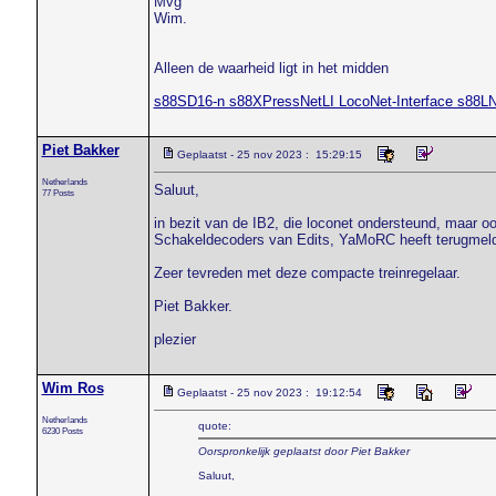
Mvg
Wim.
Alleen de waarheid ligt in het midden
s88SD16-n s88XPressNetLI LocoNet-Interface s88L
Piet Bakker
Geplaatst - 25 nov 2023 : 15:29:15
Netherlands
Saluut,
77 Posts
in bezit van de IB2, die loconet ondersteund, maar o
Schakeldecoders van Edits, YaMoRC heeft terugmeld 
Zeer tevreden met deze compacte treinregelaar.
Piet Bakker.
plezier
Wim Ros
Geplaatst - 25 nov 2023 : 19:12:54
Netherlands
quote:
6230 Posts
Oorspronkelijk geplaatst door Piet Bakker
Saluut,