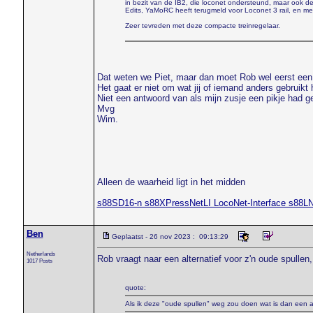
in bezit van de IB2, die loconet ondersteund, maar ook d
Edits, YaMoRC heeft terugmeld voor Loconet 3 rail, en me
Zeer tevreden met deze compacte treinregelaar.
Dat weten we Piet, maar dan moet Rob wel eerst een a
Het gaat er niet om wat jij of iemand anders gebruikt
Niet een antwoord van als mijn zusje een pikje had g
Mvg
Wim.
Alleen de waarheid ligt in het midden
s88SD16-n s88XPressNetLI LocoNet-Interface s88L
Ben
Geplaatst - 26 nov 2023 : 09:13:29
Netherlands
Rob vraagt naar een alternatief voor z'n oude spullen
1017 Posts
quote:
Als ik deze "oude spullen" weg zou doen wat is dan een a