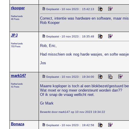
rkooper
Geplaatst - 10 nov 2023 : 15:42:13
Netherlands
Correct, intentie was hardware en software, maar miss
46 Posts
Rob Kooper
JPJ
Geplaatst - 10 nov 2023 : 16:35:48
Netherlands
Rob, Eric,
703 Posts
Had misschien ook nog harde wasjes, en softe wasje
Jos
mark147
Geplaatst - 10 nov 2023 : 19:34:00
Netherlands
Maarre koploper is toch al een blokbezet/gestuurd 
41 Posts
Wat moet er nog meer ondersteunt worden dan??
Of ik snap de vraag wellicht niet.
Gr Mark
Bewerkt door mark147 op 10 nov 2023 19:34:22
Bonaza
Geplaatst - 10 nov 2023 : 19:42:58