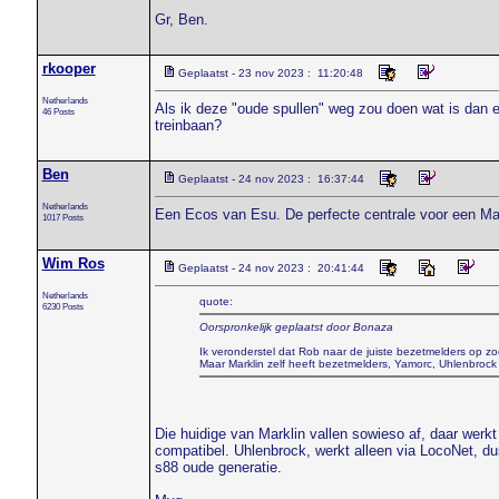
Gr, Ben.
rkooper
Geplaatst - 23 nov 2023 : 11:20:48
Netherlands
Als ik deze "oude spullen" weg zou doen wat is dan e
46 Posts
treinbaan?
Ben
Geplaatst - 24 nov 2023 : 16:37:44
Netherlands
Een Ecos van Esu. De perfecte centrale voor een Mar
1017 Posts
Wim Ros
Geplaatst - 24 nov 2023 : 20:41:44
Netherlands
quote:
6230 Posts
Oorspronkelijk geplaatst door Bonaza
Ik veronderstel dat Rob naar de juiste bezetmelders op zo
Maar Marklin zelf heeft bezetmelders, Yamorc, Uhlenbrock 
Die huidige van Marklin vallen sowieso af, daar werkt
compatibel. Uhlenbrock, werkt alleen via LocoNet, du
s88 oude generatie.