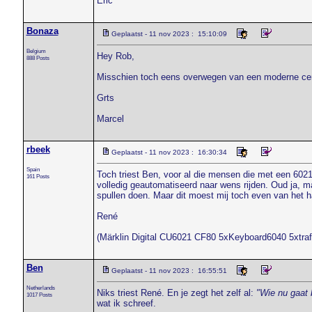
Eric
Bonaza
Geplaatst - 11 nov 2023 : 15:10:09
Belgium
Hey Rob,
888 Posts
Misschien toch eens overwegen van een moderne cent
Grts
Marcel
rbeek
Geplaatst - 11 nov 2023 : 16:30:34
Spain
Toch triest Ben, voor al die mensen die met een 6021
161 Posts
volledig geautomatiseerd naar wens rijden. Oud ja, 
spullen doen. Maar dit moest mij toch even van het ha
René
(Märklin Digital CU6021 CF80 5xKeyboard6040 5xtra
Ben
Geplaatst - 11 nov 2023 : 16:55:51
Netherlands
Niks triest René. En je zegt het zelf al:
"Wie nu gaat 
1017 Posts
wat ik schreef.