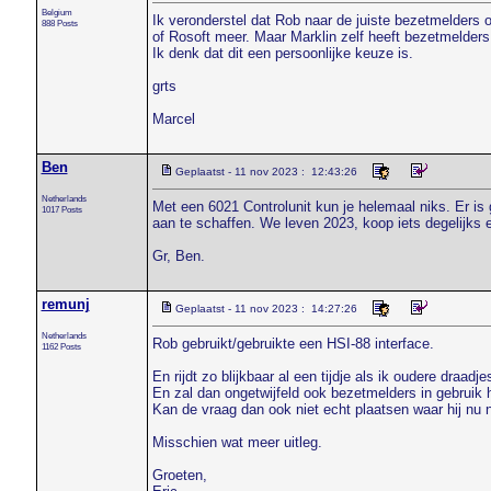
Belgium
Ik veronderstel dat Rob naar de juiste bezetmelders 
888 Posts
of Rosoft meer. Maar Marklin zelf heeft bezetmelders,
Ik denk dat dit een persoonlijke keuze is.
grts
Marcel
Ben
Geplaatst - 11 nov 2023 : 12:43:26
Netherlands
Met een 6021 Controlunit kun je helemaal niks. Er is 
1017 Posts
aan te schaffen. We leven 2023, koop iets degelijks
Gr, Ben.
remunj
Geplaatst - 11 nov 2023 : 14:27:26
Netherlands
Rob gebruikt/gebruikte een HSI-88 interface.
1162 Posts
En rijdt zo blijkbaar al een tijdje als ik oudere draad
En zal dan ongetwijfeld ook bezetmelders in gebruik 
Kan de vraag dan ook niet echt plaatsen waar hij nu n
Misschien wat meer uitleg.
Groeten,