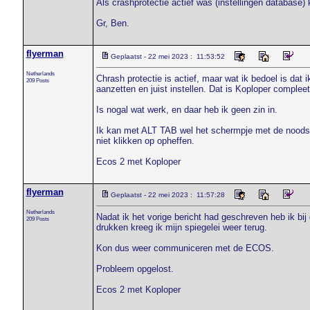
Als crashprotectie actief was (instellingen database)
Gr, Ben.
flyerman
Geplaatst - 22 mei 2023 : 11:53:52
Netherlands
Chrash protectie is actief, maar wat ik bedoel is dat ik
209 Posts
aanzetten en juist instellen. Dat is Koploper compleet
Is nogal wat werk, en daar heb ik geen zin in.
Ik kan met ALT TAB wel het schermpje met de noodstop
niet klikken op opheffen.
Ecos 2 met Koploper
flyerman
Geplaatst - 22 mei 2023 : 11:57:28
Netherlands
Nadat ik het vorige bericht had geschreven heb ik bij 
209 Posts
drukken kreeg ik mijn spiegelei weer terug.
Kon dus weer communiceren met de ECOS.
Probleem opgelost.
Ecos 2 met Koploper