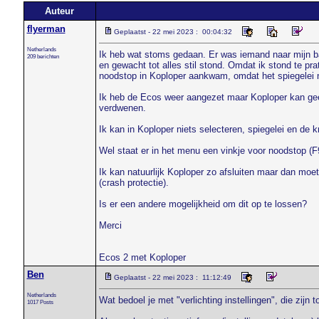
Auteur
flyerman
Geplaatst - 22 mei 2023 : 00:04:32
Netherlands
Ik heb wat stoms gedaan. Er was iemand naar mijn baa
209 berichten
en gewacht tot alles stil stond. Omdat ik stond te pr
noodstop in Koploper aankwam, omdat het spiegelei 
Ik heb de Ecos weer aangezet maar Koploper kan ge
verdwenen.
Ik kan in Koploper niets selecteren, spiegelei en de k
Wel staat er in het menu een vinkje voor noodstop (F9)
Ik kan natuurlijk Koploper zo afsluiten maar dan moet 
(crash protectie).
Is er een andere mogelijkheid om dit op te lossen?
Merci
Ecos 2 met Koploper
Ben
Geplaatst - 22 mei 2023 : 11:12:49
Netherlands
Wat bedoel je met "verlichting instellingen", die zijn
1017 Posts