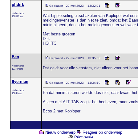
phdirk
Geplaatst - 22 mei 2023 : 13:32:21
Netherlands
Wat bij plotseling uitschakelen van Koploper wel eens
2688 Posts
meldingenvenster is dan niet te zien, omdat het Baano
minimaliseert, dan is het meldingenvenster wel weer
Met beste groeten
Dirk
HO=TC
Ben
Geplaatst - 22 mei 2023 : 13:35:53
Netherlands
Dat geldt voor alle vensters, niet alleen voor het baan
1017 Posts
flyerman
Geplaatst - 22 mei 2023 : 14:34:19
Netherlands
En dat minimaliseren werkte dus niet, daar kwam het 
209 Posts
Alleen met ALT TAB zag ik het heel even, maar zoals
Ecos 2 met Koploper
Nieuw onderwerp
Reageer op onderwerp
Printversie