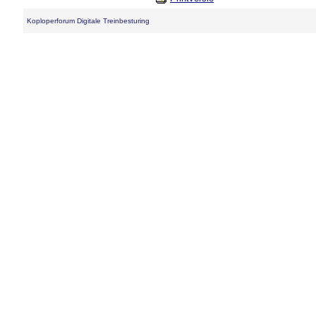
Koploperforum Digitale Treinbesturing