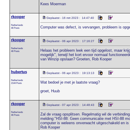
Kees Moerman
rkooper
Geplaatst - 16 mrt 2023 : 14:47:40
Netherlands
Computer was defect, is vervangen, probleem is opge
46 Posts
rkooper
Geplaatst - 06 apr 2023 : 17:16:27
Netherlands
Helaas het probleem leek een tijd opgelost, maar kr
46 Posts
mogelijk", terwijl het kort ervoor normaal functioneer
van Winzip opslaan? Groeten, Rob Kooper
hubertus
Geplaatst - 06 apr 2023 : 19:13:13
Netherlands
Wat bedoel je met je laatste vraag?
2144 Posts
groet, Huub
rkooper
Geplaatst - 07 apr 2023 : 14:48:43
Netherlands
Zal de vraag opsplitsen. Regelmatig wil de verbindin
46 Posts
melding:"HSI-88: Geen communicatie met HSI-88 modu
computer is weleens onverwacht uitgeschakeld en is K
Rob Kooper