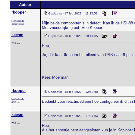
Auteur
rkooper
Geplaatst - 17 feb 2023 : 11:25:51
Netherlands
Mijn beide compoorten zijn defect. Kan ik de HSI-88 
46 berichten
Met vriendelijke groet, Rob Kooper
keesm
Geplaatst - 18 feb 2023 : 10:41:35
70 Posts
Rob,
Ja, dat kan. Ik noem het alleen van USB naar 9 pens 
Kees Moerman
rkooper
Geplaatst - 18 feb 2023 : 12:42:50
Netherlands
Bedankt voor reactie. Alleen hoe configureer ik dit 
46 Posts
keesm
Geplaatst - 18 feb 2023 : 17:07:54
70 Posts
Rob,
Als het snoertje hebt aangesloten kun je in Koplope