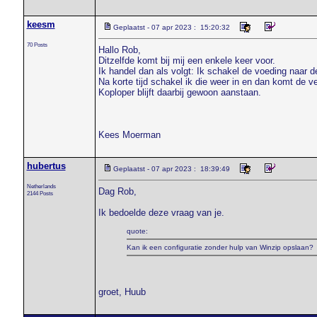
keesm
Geplaatst - 07 apr 2023 : 15:20:32
70 Posts
Hallo Rob,
Ditzelfde komt bij mij een enkele keer voor.
Ik handel dan als volgt: Ik schakel de voeding naar d
Na korte tijd schakel ik die weer in en dan komt de ve
Koploper blijft daarbij gewoon aanstaan.
Kees Moerman
hubertus
Geplaatst - 07 apr 2023 : 18:39:49
Netherlands
Dag Rob,
2144 Posts
Ik bedoelde deze vraag van je.
quote:
Kan ik een configuratie zonder hulp van Winzip opslaan?
groet, Huub