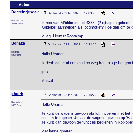
Auteur
De treintjesgek
Geplaatst - 02 feb 2023 : 17:03:46
Netherlands
Ik heb van Märklin de set 43882 (2 rijtuigen) gekocht.
54 berichten
Koploper aanmelden als locomotief? Hoe dan om te g
M.v.g. Ursmar Ronteltap
Bonaza
Geplaatst - 02 feb 2023 : 19:33:29
Belgium
Hallo Ursmar,
888 Posts
Ik denk dat je al een eind op weg kom als je het groo
grts
Marcel
phdirk
Geplaatst - 02 feb 2023 : 22:15:22
Netherlands
Hallo Ursmar,
2688 Posts
Je kunt de wagens gewoon als lok invoeren met het ju
niets in te regelen. Je laat de wagens gewoon op 'Hand
Je kunt dan gewoon de functies bedienen in Koploper
Met beste groeten