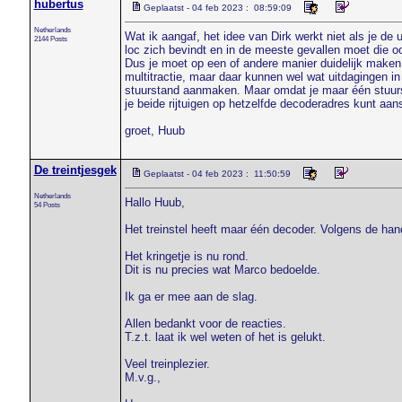
hubertus
Geplaatst - 04 feb 2023 : 08:59:09
Netherlands
Wat ik aangaf, het idee van Dirk werkt niet als je de
2144 Posts
loc zich bevindt en in de meeste gevallen moet die o
Dus je moet op een of andere manier duidelijk maken 
multitractie, maar daar kunnen wel wat uitdagingen i
stuurstand aanmaken. Maar omdat je maar één stuurstan
je beide rijtuigen op hetzelfde decoderadres kunt aan
groet, Huub
De treintjesgek
Geplaatst - 04 feb 2023 : 11:50:59
Netherlands
Hallo Huub,
54 Posts
Het treinstel heeft maar één decoder. Volgens de han
Het kringetje is nu rond.
Dit is nu precies wat Marco bedoelde.
Ik ga er mee aan de slag.
Allen bedankt voor de reacties.
T.z.t. laat ik wel weten of het is gelukt.
Veel treinplezier.
M.v.g.,