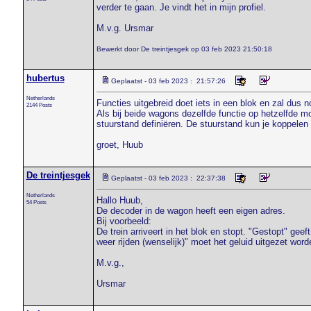
verder te gaan. Je vindt het in mijn profiel.
M.v.g. Ursmar
Bewerkt door De treintjesgek op 03 feb 2023 21:50:18
hubertus
Geplaatst - 03 feb 2023 : 21:57:26
Netherlands
Functies uitgebreid doet iets in een blok en zal dus n
2144 Posts
Als bij beide wagons dezelfde functie op hetzelfde 
stuurstand definiëren. De stuurstand kun je koppelen 
groet, Huub
De treintjesgek
Geplaatst - 03 feb 2023 : 22:37:38
Netherlands
Hallo Huub,
54 Posts
De decoder in de wagon heeft een eigen adres.
Bij voorbeeld:
De trein arriveert in het blok en stopt. "Gestopt" gee
weer rijden (wenselijk)" moet het geluid uitgezet worde
M.v.g.,
Ursmar