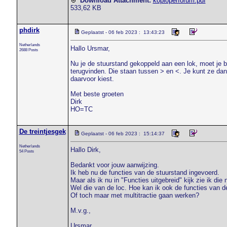
Download Attachment:
koploperforum.pdf
533,62 KB
phdirk
Geplaatst - 06 feb 2023 : 13:43:23
Netherlands
Hallo Ursmar,
2688 Posts
Nu je de stuurstand gekoppeld aan een lok, moet je bi
terugvinden. Die staan tussen > en <. Je kunt ze dan a
daarvoor kiest.
Met beste groeten
Dirk
HO=TC
De treintjesgek
Geplaatst - 06 feb 2023 : 15:14:37
Netherlands
Hallo Dirk,
54 Posts
Bedankt voor jouw aanwijzing.
Ik heb nu de functies van de stuurstand ingevoerd.
Maar als ik nu in "Functies uitgebreid" kijk zie ik die 
Wel die van de loc. Hoe kan ik ook de functies van d
Of toch maar met multitractie gaan werken?
M.v.g.,
Ursmar