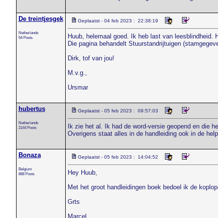
De treintjesgek
Geplaatst - 04 feb 2023 : 22:38:19
Netherlands
Huub, helemaal goed. Ik heb last van leesblindheid.
54 Posts
Die pagina behandelt Stuurstandrijtuigen (stamgegev
Dirk, tof van jou!
M.v.g.,
Ursmar
hubertus
Geplaatst - 05 feb 2023 : 09:57:03
Netherlands
Ik zie het al. Ik had de word-versie geopend en die 
2144 Posts
Overigens staat alles in de handleiding ook in de help-
Bonaza
Geplaatst - 05 feb 2023 : 14:04:52
Belgium
Hey Huub,
888 Posts
Met het groot handleidingen boek bedoel ik de koplope
Grts
Marcel