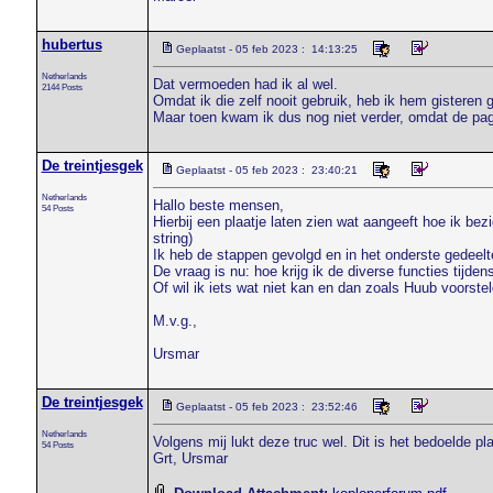
hubertus
Geplaatst - 05 feb 2023 : 14:13:25
Netherlands
Dat vermoeden had ik al wel.
2144 Posts
Omdat ik die zelf nooit gebruik, heb ik hem gisteren 
Maar toen kwam ik dus nog niet verder, omdat de pa
De treintjesgek
Geplaatst - 05 feb 2023 : 23:40:21
Netherlands
Hallo beste mensen,
54 Posts
Hierbij een plaatje laten zien wat aangeeft hoe ik bez
string)
Ik heb de stappen gevolgd en in het onderste gedeelte
De vraag is nu: hoe krijg ik de diverse functies tijde
Of wil ik iets wat niet kan en dan zoals Huub voorstel
M.v.g.,
Ursmar
De treintjesgek
Geplaatst - 05 feb 2023 : 23:52:46
Netherlands
Volgens mij lukt deze truc wel. Dit is het bedoelde pla
54 Posts
Grt, Ursmar