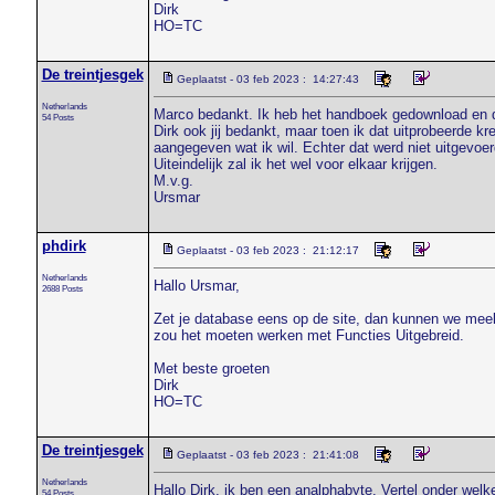
Dirk
HO=TC
De treintjesgek
Geplaatst - 03 feb 2023 : 14:27:43
Netherlands
Marco bedankt. Ik heb het handboek gedownload en d
54 Posts
Dirk ook jij bedankt, maar toen ik dat uitprobeerde kr
aangegeven wat ik wil. Echter dat werd niet uitgevoer
Uiteindelijk zal ik het wel voor elkaar krijgen.
M.v.g.
Ursmar
phdirk
Geplaatst - 03 feb 2023 : 21:12:17
Netherlands
Hallo Ursmar,
2688 Posts
Zet je database eens op de site, dan kunnen we meek
zou het moeten werken met Functies Uitgebreid.
Met beste groeten
Dirk
HO=TC
De treintjesgek
Geplaatst - 03 feb 2023 : 21:41:08
Netherlands
Hallo Dirk, ik ben een analphabyte. Vertel onder wel
54 Posts