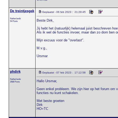
De treintjesgek
Geplaatst - 06 feb 2023 : 21:29:45
Netherlands
Beste Dirk,
54 Posts
Jij hebt het (natuurlijk) helemaal juist beschreven ho
Als ik wel de functies invoer, maar dan zo dom ben om
Mijn excuus voor de "overlast".
M.v.g.,
Ursmar
phdirk
Geplaatst - 07 feb 2023 : 17:12:58
Netherlands
Hallo Ursmar,
2688 Posts
Geen enkel probleem. We zijn hier op het forum om van
functies nu kunt schakelen.
Met beste groeten
Dirk
HO=TC