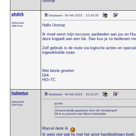
Ursmar
phdirk
Geplaatst - 04 feb 2023 : 21:43:35
Netherlands
Hallo Ursmar,
2688 Posts
Ik moet eerst mijn excuses aanbieden aan jou en Huub
deze koppelt aan een lok. Dan kun je ze bedienen met
Zelf gebruik is de route via logische acties en speci
ingewikkelde route.
Met beste groeten
Dirk
HO=TC
hubertus
Geplaatst - 04 feb 2023 : 22:21:07
Netherlands
quote:
2144 Posts
Oorspronkelijk geplaatst door De treintjesgek
Dit is nu precies wat Marco bedoelde.
Marcel denk ik.
Ik weet niet wat hij met het groot handleidingen boe