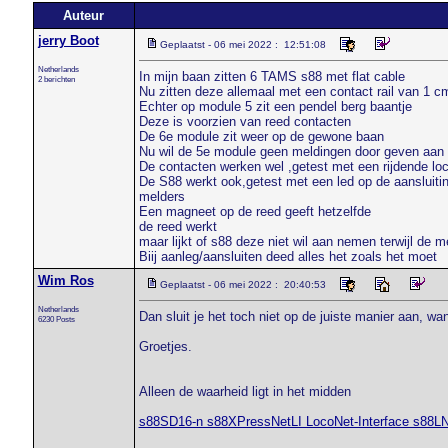
Auteur
jerry Boot
Geplaatst - 06 mei 2022 : 12:51:08
Netherlands
In mijn baan zitten 6 TAMS s88 met flat cable
2 berichten
Nu zitten deze allemaal met een contact rail van 1 c
Echter op module 5 zit een pendel berg baantje
Deze is voorzien van reed contacten
De 6e module zit weer op de gewone baan
Nu wil de 5e module geen meldingen door geven aan
De contacten werken wel ,getest met een rijdende lo
De S88 werkt ook,getest met een led op de aansluiti
melders
Een magneet op de reed geeft hetzelfde
de reed werkt
maar lijkt of s88 deze niet wil aan nemen terwijl de 
Biij aanleg/aansluiten deed alles het zoals het moet
Wim Ros
Geplaatst - 06 mei 2022 : 20:40:53
Netherlands
Dan sluit je het toch niet op de juiste manier aan, wa
6230 Posts
Groetjes.
Alleen de waarheid ligt in het midden
s88SD16-n s88XPressNetLI LocoNet-Interface s88L