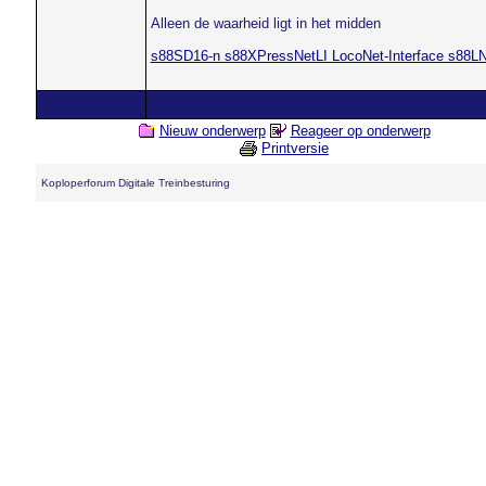
Alleen de waarheid ligt in het midden
s88SD16-n s88XPressNetLI LocoNet-Interface s88L
Nieuw onderwerp
Reageer op onderwerp
Printversie
Koploperforum Digitale Treinbesturing