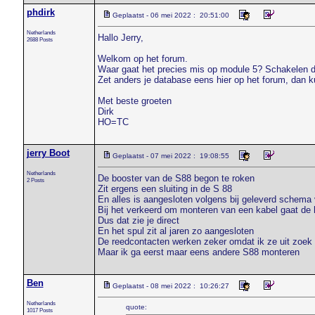
phdirk
Geplaatst - 06 mei 2022 : 20:51:00
Netherlands
Hallo Jerry,
2688 Posts
Welkom op het forum.
Waar gaat het precies mis op module 5? Schakelen de
Zet anders je database eens hier op het forum, dan k
Met beste groeten
Dirk
HO=TC
jerry Boot
Geplaatst - 07 mei 2022 : 19:08:55
Netherlands
De booster van de S88 begon te roken
2 Posts
Zit ergens een sluiting in de S 88
En alles is aangesloten volgens bij geleverd schem
Bij het verkeerd om monteren van een kabel gaat de 
Dus dat zie je direct
En het spul zit al jaren zo aangesloten
De reedcontacten werken zeker omdat ik ze uit zoek 
Maar ik ga eerst maar eens andere S88 monteren
Ben
Geplaatst - 08 mei 2022 : 10:26:27
Netherlands
quote:
1017 Posts