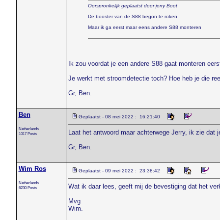
Oorspronkelijk geplaatst door jerry Boot
De booster van de S88 begon te roken
Maar ik ga eerst maar eens andere S88 monteren
Ik zou voordat je een andere S88 gaat monteren eers
Je werkt met stroomdetectie toch? Hoe heb je die r
Gr, Ben.
Ben
Geplaatst - 08 mei 2022 : 16:21:40
Netherlands
Laat het antwoord maar achterwege Jerry, ik zie dat 
1017 Posts
Gr, Ben.
Wim Ros
Geplaatst - 09 mei 2022 : 23:38:42
Netherlands
Wat ik daar lees, geeft mij de bevestiging dat het ve
6230 Posts
Mvg
Wim.