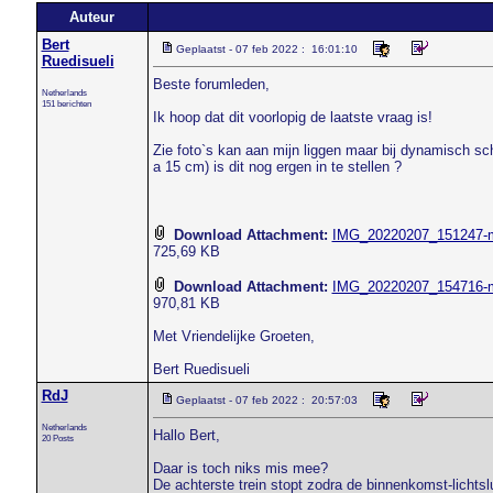
Auteur
Bert
Geplaatst - 07 feb 2022 : 16:01:10
Ruedisueli
Beste forumleden,
Netherlands
151 berichten
Ik hoop dat dit voorlopig de laatste vraag is!
Zie foto`s kan aan mijn liggen maar bij dynamisch sc
a 15 cm) is dit nog ergen in te stellen ?
Download Attachment:
IMG_20220207_151247-m
725,69 KB
Download Attachment:
IMG_20220207_154716-m
970,81 KB
Met Vriendelijke Groeten,
Bert Ruedisueli
RdJ
Geplaatst - 07 feb 2022 : 20:57:03
Netherlands
Hallo Bert,
20 Posts
Daar is toch niks mis mee?
De achterste trein stopt zodra de binnenkomst-lichtsl