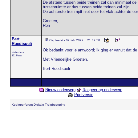
De afstand tussen beide treinen zal dan minimaal de i
tussenruimte er dus tussen beide treinen zal zijn.
De achterste trein rijdt niet door tot vlak achter de eer
Groeten,
Ron
Bert
Geplaatst - 07 feb 2022 : 21:47:58
Ruedisueli
Ok bedankt voor je antwoord; ik ging er vanuit dat d
Netherlands
151 Posts
Met Vriendelijke Groeten,
Bert Ruedisueli
Nieuw onderwerp
Reageer op onderwerp
Printversie
Koploperforum Digitale Treinbesturing