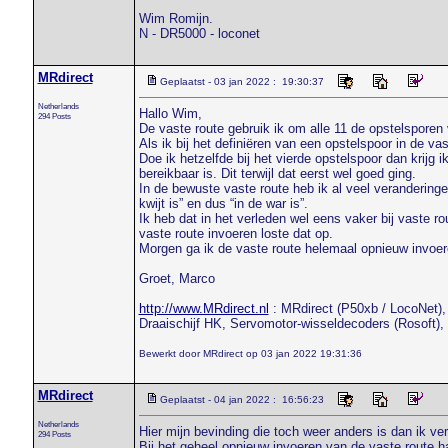
Wim Romijn.
N - DR5000 - loconet
MRdirect
Geplaatst - 03 jan 2022 : 19:30:37
Netherlands
Hallo Wim,
294 Posts
De vaste route gebruik ik om alle 11 de opstelsporen v
Als ik bij het definiëren van een opstelspoor in de vas
Doe ik hetzelfde bij het vierde opstelspoor dan krijg
bereikbaar is. Dit terwijl dat eerst wel goed ging.
In de bewuste vaste route heb ik al veel verandering
kwijt is” en dus “in de war is”.
Ik heb dat in het verleden wel eens vaker bij vaste 
vaste route invoeren loste dat op.
Morgen ga ik de vaste route helemaal opnieuw invoeren 
Groet, Marco
http://www.MRdirect.nl
: MRdirect (P50xb / LocoNet), 
Draaischijf HK, Servomotor-wisseldecoders (Rosoft),
Bewerkt door MRdirect op 03 jan 2022 19:31:36
MRdirect
Geplaatst - 04 jan 2022 : 16:56:23
Netherlands
Hier mijn bevinding die toch weer anders is dan ik v
294 Posts
Bij het geheel opnieuw invoeren van de vaste route had