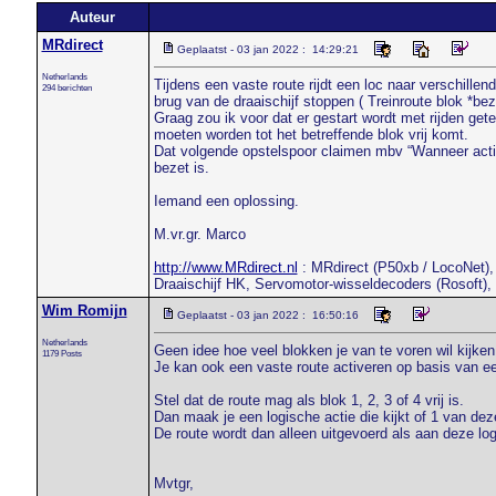
Auteur
MRdirect
Geplaatst - 03 jan 2022 : 14:29:21
Netherlands
Tijdens een vaste route rijdt een loc naar verschillen
294 berichten
brug van de draaischijf stoppen ( Treinroute blok *beze
Graag zou ik voor dat er gestart wordt met rijden gete
moeten worden tot het betreffende blok vrij komt.
Dat volgende opstelspoor claimen mbv “Wanneer actie u
bezet is.
Iemand een oplossing.
M.vr.gr. Marco
http://www.MRdirect.nl
: MRdirect (P50xb / LocoNet), 
Draaischijf HK, Servomotor-wisseldecoders (Rosoft),
Wim Romijn
Geplaatst - 03 jan 2022 : 16:50:16
Netherlands
Geen idee hoe veel blokken je van te voren wil kijken
1179 Posts
Je kan ook een vaste route activeren op basis van ee
Stel dat de route mag als blok 1, 2, 3 of 4 vrij is.
Dan maak je een logische actie die kijkt of 1 van deze 
De route wordt dan alleen uitgevoerd als aan deze log
Mvtgr,