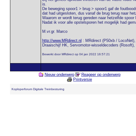
is.
De beweging spoor1 > brug > spoor1 gaf de foutboodsc
dat had uitgesloten, dus vanaf de brug terug naar het
Waarom er wordt terug gereden naar hetzelfde spoor be
Nadat ik voor alle opstelsporen het mogelijk had gema
M.vr.gr. Marco
http://www.MRdirect.nl
: MRdirect (P50xb / LocoNet), 
Draaischijf HK, Servomotor-wisseldecoders (Rosoft),
Bewerkt door MRdirect op 04 jan 2022 16:57:21
Nieuw onderwerp
Reageer op onderwerp
Printversie
Koploperforum Digitale Treinbesturing