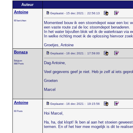
Auteur
Antoine
Geplaatst - 15 dec 2021 : 22:56:13
60 berichten
Momenteel bouw ik een stoomdepot waar een loc wordt
een vaste route zal de loc stoomdepot benaderen.
In het water bijvullen blok wil ik de waterkraan via 
In welke richting moet ik de oplossing hiervoor zoe
Groetjes, Antoine
Bonaza
Geplaatst - 16 dec 2021 : 17:59:00
Belgium
Dag Antoine,
888 Posts
Veel gegevens geef je niet. Heb je zelf al iets gep
Groeten
Marcel
Antoine
Geplaatst - 16 dec 2021 : 19:15:56
60 Posts
Hoi Marcel,
Ha, ha, dat klopt! Ik ben al aan het stoeien gewees
termen. En of het hier mee mogelijk is dit te realis