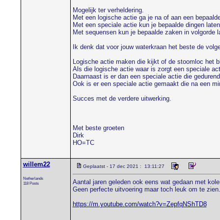
Mogelijk ter verheldering.
Met een logische actie ga je na of aan een bepaalde
Met een speciale actie kun je bepaalde dingen laten
Met sequensen kun je bepaalde zaken in volgorde l
Ik denk dat voor jouw waterkraan het beste de vol
Logische actie maken die kijkt of de stoomloc het b
Als die logische actie waar is zorgt een speciale ac
Daarnaast is er dan een speciale actie die gedurende
Ook is er een speciale actie gemaakt die na een mi
Succes met de verdere uitwerking.
Met beste groeten
Dirk
HO=TC
willem22
Geplaatst - 17 dec 2021 : 13:11:27
Netherlands
Aantal jaren geleden ook eens wat gedaan met kol
118 Posts
Geen perfecte uitvoering maar toch leuk om te zien
https://m.youtube.com/watch?v=ZepfqNShTD8