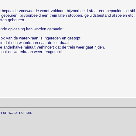
 bepaalde voorwaarde wordt voldaan, bijvoorbeeld staat een bepaalde loc stil 
 gebeuren, bijvoorbeeld een trein laten stoppen, geluidsbestand afspelen etc.
aten gebeuren.
gende oplossing kan worden gemaakt:
lok van de waterkraan is ingereden en gestopt.
tie dat een waterkraan naar de loc draait.
 anderhalve minuut verhindert dat de trein weer gaat rijden.
nuut de waterkraan weer terugdraait.
en en water nemen.
.