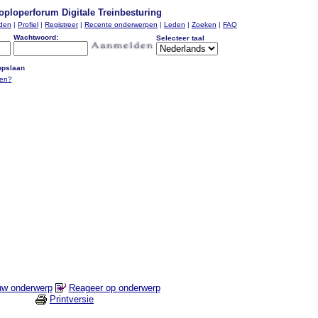
oploperforum Digitale Treinbesturing
nden
|
Profiel
|
Registreer
|
Recente onderwerpen
|
Leden
|
Zoeken
|
FAQ
Wachtwoord:
Selecteer taal
pslaan
ten?
uw onderwerp
Reageer op onderwerp
Printversie