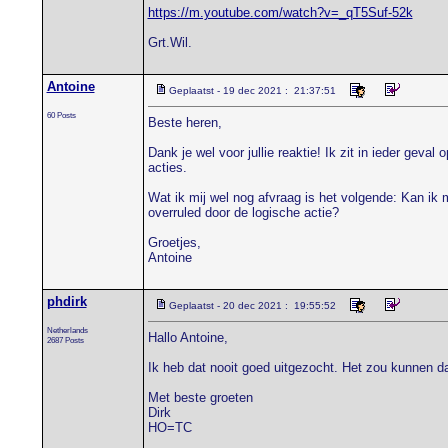
https://m.youtube.com/watch?v=_qT5Suf-52k
Grt.Wil.
Antoine
Geplaatst - 19 dec 2021 : 21:37:51
60 Posts
Beste heren,
Dank je wel voor jullie reaktie! Ik zit in ieder geva
acties.
Wat ik mij wel nog afvraag is het volgende: Kan ik me
overruled door de logische actie?
Groetjes,
Antoine
phdirk
Geplaatst - 20 dec 2021 : 19:55:52
Netherlands
Hallo Antoine,
2687 Posts
Ik heb dat nooit goed uitgezocht. Het zou kunnen d
Met beste groeten
Dirk
HO=TC