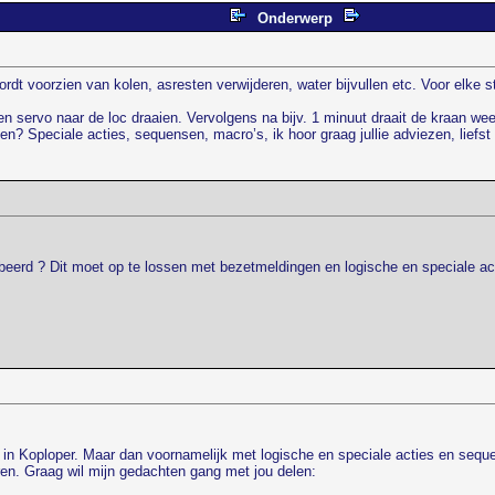
Onderwerp
 voorzien van kolen, asresten verwijderen, water bijvullen etc. Voor elke st
een servo naar de loc draaien. Vervolgens na bijv. 1 minuut draait de kraan wee
ken? Speciale acties, sequensen, macro’s, ik hoor graag jullie adviezen, liefs
robeerd ? Dit moet op te lossen met bezetmeldingen en logische en speciale a
t in Koploper. Maar dan voornamelijk met logische en speciale acties en sequ
eren. Graag wil mijn gedachten gang met jou delen: