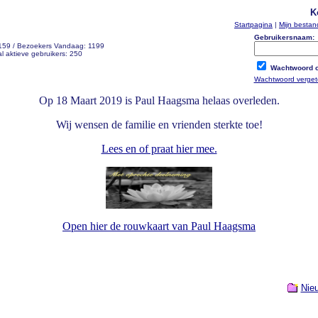
K
Startpagina
|
Mijn besta
Gebruikersnaam:
 159 / Bezoekers Vandaag: 1199
l aktieve gebruikers: 250
Wachtwoord o
Wachtwoord verge
Op 18 Maart 2019 is Paul Haagsma helaas overleden.
Wij wensen de familie en vrienden sterkte toe!
Lees en of praat hier mee.
Open hier de rouwkaart van Paul Haagsma
Nie