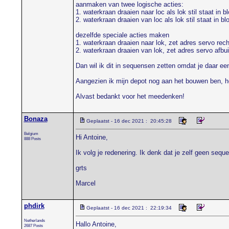
aanmaken van twee logische acties:
1. waterkraan draaien naar loc als lok stil staat in b
2. waterkraan draaien van loc als lok stil staat in bl
dezelfde speciale acties maken
1. waterkraan draaien naar lok, zet adres servo rech
2. waterkraan draaien van lok, zet adres servo afbu
Dan wil ik dit in sequensen zetten omdat je daar een
Aangezien ik mijn depot nog aan het bouwen ben, heb
Alvast bedankt voor het meedenken!
Bonaza
Geplaatst - 16 dec 2021 : 20:45:28
Belgium
Hi Antoine,
888 Posts
Ik volg je redenering. Ik denk dat je zelf geen sequ
grts
Marcel
phdirk
Geplaatst - 16 dec 2021 : 22:19:34
Netherlands
Hallo Antoine,
2687 Posts