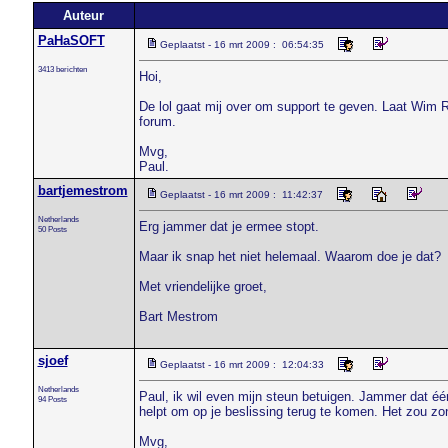
Auteur
PaHaSOFT
Geplaatst - 16 mrt 2009 : 06:54:35
3413 berichten
Hoi,
De lol gaat mij over om support te geven. Laat Wim Ro
forum.
Mvg,
Paul.
bartjemestrom
Geplaatst - 16 mrt 2009 : 11:42:37
Netherlands
Erg jammer dat je ermee stopt.
50 Posts
Maar ik snap het niet helemaal. Waarom doe je dat?
Met vriendelijke groet,
Bart Mestrom
sjoef
Geplaatst - 16 mrt 2009 : 12:04:33
Netherlands
Paul, ik wil even mijn steun betuigen. Jammer dat één 
94 Posts
helpt om op je beslissing terug te komen. Het zou zo
Mvg,