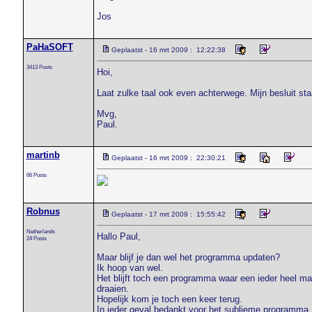
Jos
PaHaSOFT
Geplaatst - 16 mrt 2009 : 12:22:38
3413 Posts
Hoi,
Laat zulke taal ook even achterwege. Mijn besluit sta
Mvg,
Paul.
martinb
Geplaatst - 16 mrt 2009 : 22:30:21
66 Posts
Robnus
Geplaatst - 17 mrt 2009 : 15:55:42
Netherlands
Hallo Paul,
24 Posts
Maar blijf je dan wel het programma updaten?
Ik hoop van wel.
Het blijft toch een programma waar een ieder heel mak
draaien.
Hopelijk kom je toch een keer terug.
In ieder geval bedankt voor het sublieme programma.