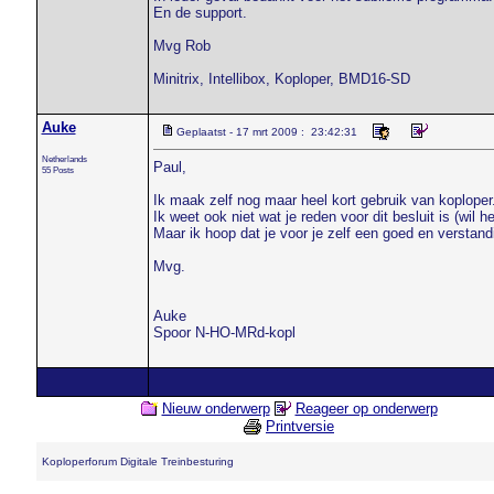
En de support.
Mvg Rob
Minitrix, Intellibox, Koploper, BMD16-SD
Auke
Geplaatst - 17 mrt 2009 : 23:42:31
Netherlands
Paul,
55 Posts
Ik maak zelf nog maar heel kort gebruik van koploper
Ik weet ook niet wat je reden voor dit besluit is (wil h
Maar ik hoop dat je voor je zelf een goed en verstan
Mvg.
Auke
Spoor N-HO-MRd-kopl
Nieuw onderwerp
Reageer op onderwerp
Printversie
Koploperforum Digitale Treinbesturing