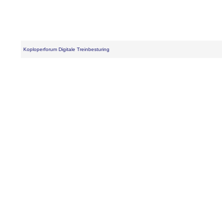
Koploperforum Digitale Treinbesturing