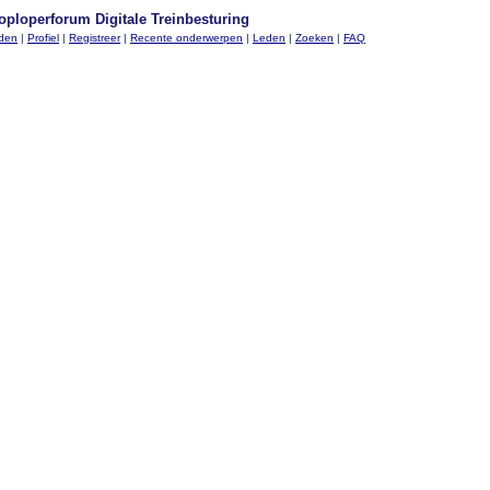
oploperforum Digitale Treinbesturing
nden
|
Profiel
|
Registreer
|
Recente onderwerpen
|
Leden
|
Zoeken
|
FAQ