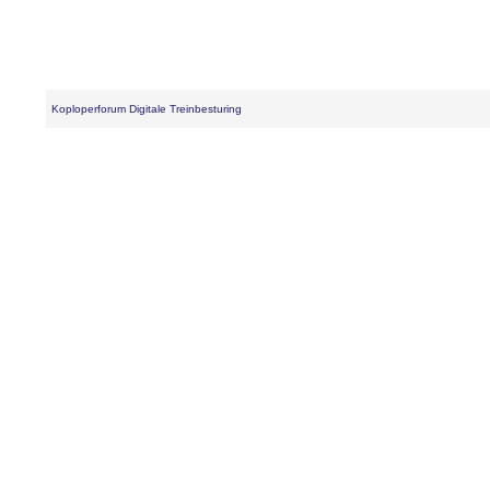
Koploperforum Digitale Treinbesturing