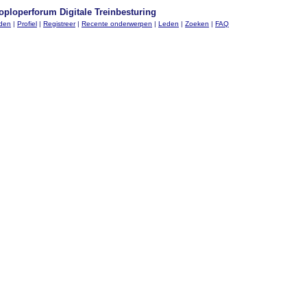
oploperforum Digitale Treinbesturing
nden
|
Profiel
|
Registreer
|
Recente onderwerpen
|
Leden
|
Zoeken
|
FAQ