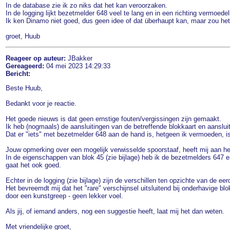
In de database zie ik zo niks dat het kan veroorzaken.
In de logging lijkt bezetmelder 648 veel te lang en in een richting vermoede
Ik ken Dinamo niet goed, dus geen idee of dat überhaupt kan, maar zou he
groet, Huub
Reageer op auteur:
JBakker
Gereageerd:
04 mei 2023 14:29:33
Bericht:
Beste Huub,
Bedankt voor je reactie.
Het goede nieuws is dat geen ernstige fouten/vergissingen zijn gemaakt.
Ik heb (nogmaals) de aansluitingen van de betreffende blokkaart en aanslui
Dat er "iets" met bezetmelder 648 aan de hand is, hetgeen ik vermoeden, is
Jouw opmerking over een mogelijk verwisselde spoorstaaf, heeft mij aan he
In de eigenschappen van blok 45 (zie bijlage) heb ik de bezetmelders 647 en
gaat het ook goed.
Echter in de logging (zie bijlage) zijn de verschillen ten opzichte van de eer
Het bevreemdt mij dat het "rare" verschijnsel uitsluitend bij onderhavige b
door een kunstgreep - geen lekker voel.
Als jij, of iemand anders, nog een suggestie heeft, laat mij het dan weten.
Met vriendelijke groet,