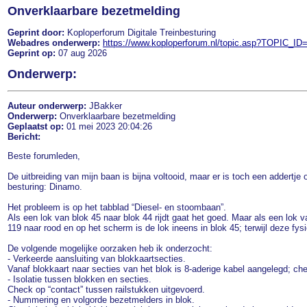
Onverklaarbare bezetmelding
Geprint door:
Koploperforum Digitale Treinbesturing
Webadres onderwerp:
https://www.koploperforum.nl/topic.asp?TOPIC_ID
Geprint op:
07 aug 2026
Onderwerp:
Auteur onderwerp:
JBakker
Onderwerp:
Onverklaarbare bezetmelding
Geplaatst op:
01 mei 2023 20:04:26
Bericht:
Beste forumleden,
De uitbreiding van mijn baan is bijna voltooid, maar er is toch een addertje
besturing: Dinamo.
Het probleem is op het tabblad “Diesel- en stoombaan”.
Als een lok van blok 45 naar blok 44 rijdt gaat het goed. Maar als een lok va
119 naar rood en op het scherm is de lok ineens in blok 45; terwijl deze fysie
De volgende mogelijke oorzaken heb ik onderzocht:
- Verkeerde aansluiting van blokkaartsecties.
Vanaf blokkaart naar secties van het blok is 8-aderige kabel aangelegd; ch
- Isolatie tussen blokken en secties.
Check op “contact” tussen railstukken uitgevoerd.
- Nummering en volgorde bezetmelders in blok.