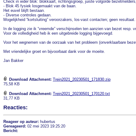
Check in ieder blok: blokkaart, richtingsgroep, juiste volgorde bezetmelders, 
- Blok 45 fysiek losgemaakt van de baan.
Het euvel blijft bestaan.
- Diverse controles gedaan.
Mogelijkheid “kortsluiting” veroorzakers, los-vast contacten; geen resultaat.
In de logging zie ik “vreemde” verschijnselen ten aanzien van bezet resp. 
Voor de volledigheid heb ik een uitgebreide logging bijgevoegd.
Voor het wegnemen van de oorzaak van het probleem (onverklaarbare bezetme
Met vriendelijke groet en bijvoorbaat dank voor de moeite.
Jan Bakker
Download Attachment:
Trein2021_20230501_171830.zip
75,58 KB
Download Attachment:
Trein2021_20230501_170120.txt
31,77 KB
Reacties:
Reageer op auteur:
hubertus
Gereageerd:
02 mei 2023 19:25:20
Bericht: