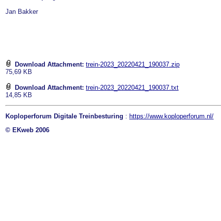
Jan Bakker
Download Attachment:
trein-2023_20220421_190037.zip
75,69 KB
Download Attachment:
trein-2023_20220421_190037.txt
14,85 KB
Koploperforum Digitale Treinbesturing
:
https://www.koploperforum.nl/
© EKweb 2006