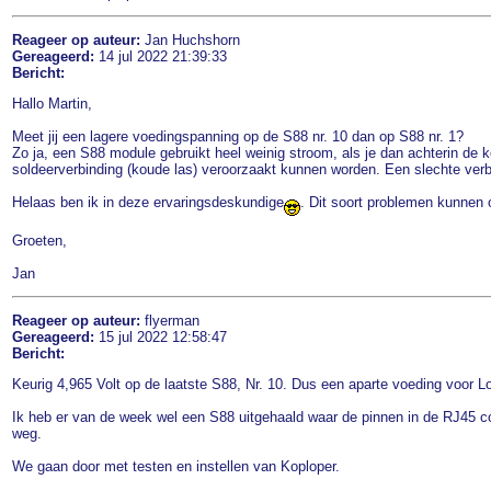
Reageer op auteur:
Jan Huchshorn
Gereageerd:
14 jul 2022 21:39:33
Bericht:
Hallo Martin,
Meet jij een lagere voedingspanning op de S88 nr. 10 dan op S88 nr. 1?
Zo ja, een S88 module gebruikt heel weinig stroom, als je dan achterin de
soldeerverbinding (koude las) veroorzaakt kunnen worden. Een slechte verbi
Helaas ben ik in deze ervaringsdeskundige
. Dit soort problemen kunnen o
Groeten,
Jan
Reageer op auteur:
flyerman
Gereageerd:
15 jul 2022 12:58:47
Bericht:
Keurig 4,965 Volt op de laatste S88, Nr. 10. Dus een aparte voeding voor Lo
Ik heb er van de week wel een S88 uitgehaald waar de pinnen in de RJ45 con
weg.
We gaan door met testen en instellen van Koploper.