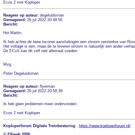
Ecos 2 met Koploper
Reageer op auteur:
degeluidsman
Gereageerd:
26 jul 2022 20:48:56
Bericht:
Hoi Martin,
Ik heb achter de twee loconet aansluitingen een stroom versterker van Roso
Het voltage is een, maar de te leveren stroom is natuurlijk een ander verhaa
De ECoS kan dit zelf niet allemaal voeden.
Mvg,
Peter Degeluidsman
Reageer op auteur:
flyerman
Gereageerd:
26 jul 2022 20:58:39
Bericht:
Ik heb geen problemen meer ondervonden.
Ecos 2 met Koploper
Koploperforum Digitale Treinbesturing
:
https://www.koploperforum.nl/
© EKweb 2006