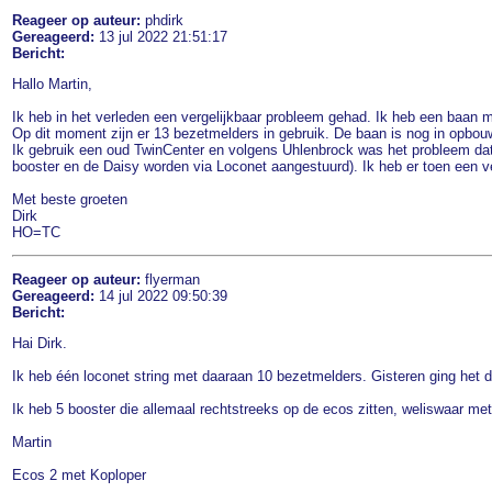
Reageer op auteur:
phdirk
Gereageerd:
13 jul 2022 21:51:17
Bericht:
Hallo Martin,
Ik heb in het verleden een vergelijkbaar probleem gehad. Ik heb een baan m
Op dit moment zijn er 13 bezetmelders in gebruik. De baan is nog in opbou
Ik gebruik een oud TwinCenter en volgens Uhlenbrock was het probleem dat
booster en de Daisy worden via Loconet aangestuurd). Ik heb er toen een v
Met beste groeten
Dirk
HO=TC
Reageer op auteur:
flyerman
Gereageerd:
14 jul 2022 09:50:39
Bericht:
Hai Dirk.
Ik heb één loconet string met daaraan 10 bezetmelders. Gisteren ging het 
Ik heb 5 booster die allemaal rechtstreeks op de ecos zitten, weliswaar met
Martin
Ecos 2 met Koploper