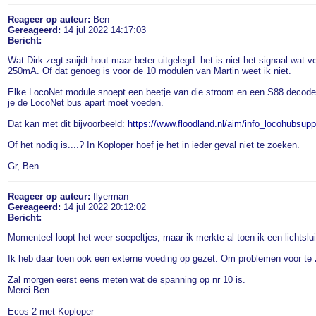
Reageer op auteur:
Ben
Gereageerd:
14 jul 2022 14:17:03
Bericht:
Wat Dirk zegt snijdt hout maar beter uitgelegd: het is niet het signaal wat
250mA. Of dat genoeg is voor de 10 modulen van Martin weet ik niet.
Elke LocoNet module snoept een beetje van die stroom en een S88 decoder 
je de LocoNet bus apart moet voeden.
Dat kan met dit bijvoorbeeld:
https://www.floodland.nl/aim/info_locohubsup
Of het nodig is....? In Koploper hoef je het in ieder geval niet te zoeken.
Gr, Ben.
Reageer op auteur:
flyerman
Gereageerd:
14 jul 2022 20:12:02
Bericht:
Momenteel loopt het weer soepeltjes, maar ik merkte al toen ik een lichtslu
Ik heb daar toen ook een externe voeding op gezet. Om problemen voor te zi
Zal morgen eerst eens meten wat de spanning op nr 10 is.
Merci Ben.
Ecos 2 met Koploper