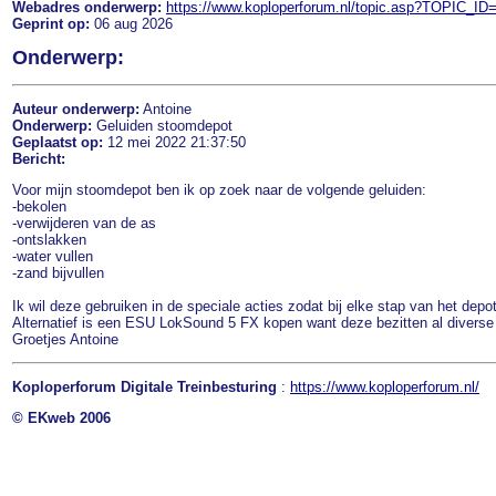
Webadres onderwerp:
https://www.koploperforum.nl/topic.asp?TOPIC_ID
Geprint op:
06 aug 2026
Onderwerp:
Auteur onderwerp:
Antoine
Onderwerp:
Geluiden stoomdepot
Geplaatst op:
12 mei 2022 21:37:50
Bericht:
Voor mijn stoomdepot ben ik op zoek naar de volgende geluiden:
-bekolen
-verwijderen van de as
-ontslakken
-water vullen
-zand bijvullen
Ik wil deze gebruiken in de speciale acties zodat bij elke stap van het depo
Alternatief is een ESU LokSound 5 FX kopen want deze bezitten al diverse 
Groetjes Antoine
Koploperforum Digitale Treinbesturing
:
https://www.koploperforum.nl/
© EKweb 2006