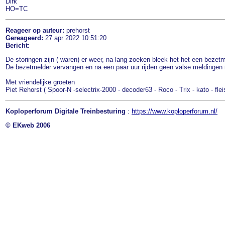
Dirk
HO=TC
Reageer op auteur:
prehorst
Gereageerd:
27 apr 2022 10:51:20
Bericht:
De storingen zijn ( waren) er weer, na lang zoeken bleek het het een bezetm
De bezetmelder vervangen en na een paar uur rijden geen valse meldingen
Met vriendelijke groeten
Piet Rehorst ( Spoor-N -selectrix-2000 - decoder63 - Roco - Trix - kato - fle
Koploperforum Digitale Treinbesturing
:
https://www.koploperforum.nl/
© EKweb 2006