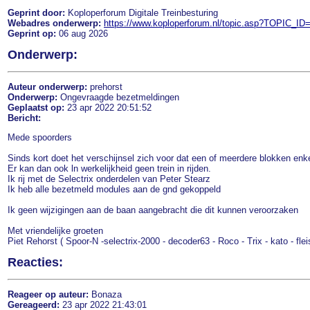
Geprint door:
Koploperforum Digitale Treinbesturing
Webadres onderwerp:
https://www.koploperforum.nl/topic.asp?TOPIC_ID
Geprint op:
06 aug 2026
Onderwerp:
Auteur onderwerp:
prehorst
Onderwerp:
Ongevraagde bezetmeldingen
Geplaatst op:
23 apr 2022 20:51:52
Bericht:
Mede spoorders
Sinds kort doet het verschijnsel zich voor dat een of meerdere blokken enk
Er kan dan ook ln werkelijkheid geen trein in rijden.
Ik rij met de Selectrix onderdelen van Peter Stearz
Ik heb alle bezetmeld modules aan de gnd gekoppeld
Ik geen wijzigingen aan de baan aangebracht die dit kunnen veroorzaken
Met vriendelijke groeten
Piet Rehorst ( Spoor-N -selectrix-2000 - decoder63 - Roco - Trix - kato - fle
Reacties:
Reageer op auteur:
Bonaza
Gereageerd:
23 apr 2022 21:43:01