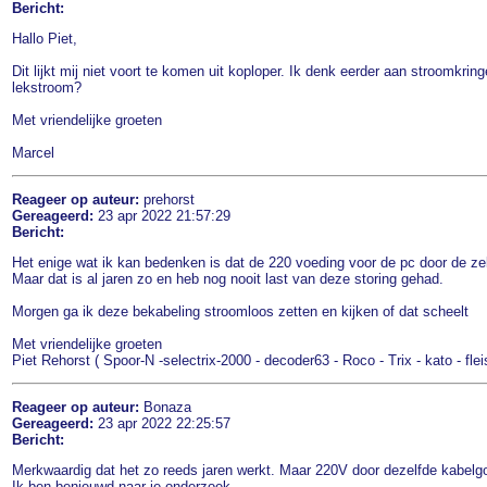
Bericht:
Hallo Piet,
Dit lijkt mij niet voort te komen uit koploper. Ik denk eerder aan stroomkr
lekstroom?
Met vriendelijke groeten
Marcel
Reageer op auteur:
prehorst
Gereageerd:
23 apr 2022 21:57:29
Bericht:
Het enige wat ik kan bedenken is dat de 220 voeding voor de pc door de zel
Maar dat is al jaren zo en heb nog nooit last van deze storing gehad.
Morgen ga ik deze bekabeling stroomloos zetten en kijken of dat scheelt
Met vriendelijke groeten
Piet Rehorst ( Spoor-N -selectrix-2000 - decoder63 - Roco - Trix - kato - fle
Reageer op auteur:
Bonaza
Gereageerd:
23 apr 2022 22:25:57
Bericht:
Merkwaardig dat het zo reeds jaren werkt. Maar 220V door dezelfde kabelgoot
Ik ben benieuwd naar je onderzoek.