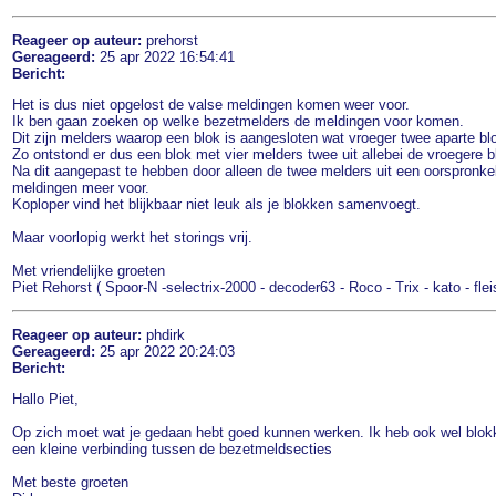
Reageer op auteur:
prehorst
Gereageerd:
25 apr 2022 16:54:41
Bericht:
Het is dus niet opgelost de valse meldingen komen weer voor.
Ik ben gaan zoeken op welke bezetmelders de meldingen voor komen.
Dit zijn melders waarop een blok is aangesloten wat vroeger twee aparte b
Zo ontstond er dus een blok met vier melders twee uit allebei de vroegere 
Na dit aangepast te hebben door alleen de twee melders uit een oorspronkel
meldingen meer voor.
Koploper vind het blijkbaar niet leuk als je blokken samenvoegt.
Maar voorlopig werkt het storings vrij.
Met vriendelijke groeten
Piet Rehorst ( Spoor-N -selectrix-2000 - decoder63 - Roco - Trix - kato - fle
Reageer op auteur:
phdirk
Gereageerd:
25 apr 2022 20:24:03
Bericht:
Hallo Piet,
Op zich moet wat je gedaan hebt goed kunnen werken. Ik heb ook wel blokk
een kleine verbinding tussen de bezetmeldsecties
Met beste groeten