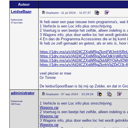
Auteur
LeidseBaan
Geplaatst - 11 jul 2024 : 11:07:37
Netherlands
Ik heb weer een paar nieuwe trein programma's, wat ik 
57 berichten
1 Verhicle is een Loc info plus omschrijving.
2 Voertuig is een beetje het zelfde, alleen indeling is 
3 Wagons info, plus door welke loc het wordt getrokk
4 En dan de Programma Accessoires die er bij komt kij
Ik heb ze zelf gemaakt en getest, als er iets is, hoor 
https://1drv.ms/u/s!Atl24CZXqWRigZkmFWJmhSR
https://1drv.ms/u/s!Atl24CZXqWRigZkleOdkVgMlzN
https://1drv.ms/u/s!Atl24CZXqWRigZkk6RYQjAvl
https://1drv.ms/u/s!Atl24CZXqWRigZknhVbZDrCI3i-
veel plezier er mee
Gr Tonnie
De leidseSpoorBaan is bij mij op Zolder, en dat in Gr
administrator
Geplaatst - 07 sep 2024 : 23:29:26
Netherlands
1 Verhicle is een Loc info plus omschrijving.
349 Posts
Wagons.rar
2 Voertuig is een beetje het zelfde, alleen indeling is 
Wagons.rar
3 Wagons info, plus door welke loc het wordt getrokk
Wagons.rar