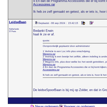
4 En dan de Programma Accessoires die er bij komt kij
Accessoires.rar
Ik heb ze zelf gemaakt en getest, als er iets is, hoor 
LeidseBaan
Geplaatst - 08 sep 2024 : 15:42:15
Netherlands
Bedankt Erwin
57 Posts
haal ik ze er af.
quote:
Oorspronkelijk geplaatst door administrator
1 Verhicle is een Loc info plus omschrijving.
Wagons.rar
2 Voertuig is een beetje het zelfde, alleen indeling is ande
Wagons.rar
3 Wagons info, plus door welke loc het wordt getrokken, 
Wagons.rar
4 En dan de Programma Accessoires die er bij komt kijken, 
Accessoires.rar
Ik heb ze zelf gemaakt en getest, als er iets is, hoor ik het
De leidseSpoorBaan is bij mij op Zolder, en dat in Gr
Nieuw onderwerp
Reageer op onderwerp