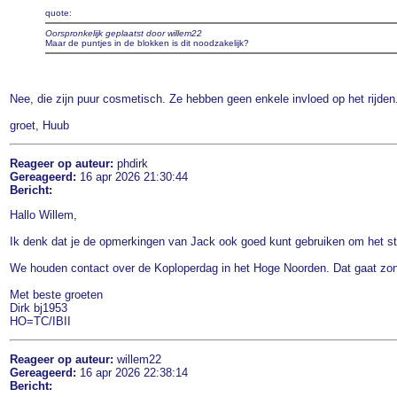
quote:
Oorspronkelijk geplaatst door willem22
Maar de puntjes in de blokken is dit noodzakelijk?
Nee, die zijn puur cosmetisch. Ze hebben geen enkele invloed op het rijden
groet, Huub
Reageer op auteur:
phdirk
Gereageerd:
16 apr 2026 21:30:44
Bericht:
Hallo Willem,
Ik denk dat je de opmerkingen van Jack ook goed kunt gebruiken om het st
We houden contact over de Koploperdag in het Hoge Noorden. Dat gaat z
Met beste groeten
Dirk bj1953
HO=TC/IBII
Reageer op auteur:
willem22
Gereageerd:
16 apr 2026 22:38:14
Bericht: