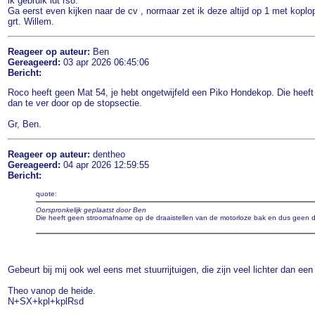
ik gebruik ldt rs8.
Ga eerst even kijken naar de cv , normaar zet ik deze altijd op 1 met koplop
grt. Willem.
Reageer op auteur:
Ben
Gereageerd:
03 apr 2026 06:45:06
Bericht:
Roco heeft geen Mat 54, je hebt ongetwijfeld een Piko Hondekop. Die heeft
dan te ver door op de stopsectie.
Gr, Ben.
Reageer op auteur:
dentheo
Gereageerd:
04 apr 2026 12:59:55
Bericht:
quote:
Oorspronkelijk geplaatst door Ben
Die heeft geen stroomafname op de draaistellen van de motorloze bak en dus geen det
Gebeurt bij mij ook wel eens met stuurrijtuigen, die zijn veel lichter dan een
Theo vanop de heide.
N+SX+kpl+kplRsd