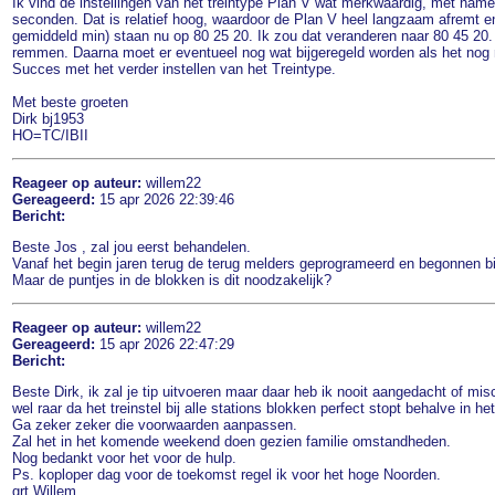
Ik vind de instellingen van het treintype Plan V wat merkwaardig, met name
seconden. Dat is relatief hoog, waardoor de Plan V heel langzaam afremt e
gemiddeld min) staan nu op 80 25 20. Ik zou dat veranderen naar 80 45 20. I
remmen. Daarna moet er eventueel nog wat bijgeregeld worden als het nog 
Succes met het verder instellen van het Treintype.
Met beste groeten
Dirk bj1953
HO=TC/IBII
Reageer op auteur:
willem22
Gereageerd:
15 apr 2026 22:39:46
Bericht:
Beste Jos , zal jou eerst behandelen.
Vanaf het begin jaren terug de terug melders geprogrameerd en begonnen bij 
Maar de puntjes in de blokken is dit noodzakelijk?
Reageer op auteur:
willem22
Gereageerd:
15 apr 2026 22:47:29
Bericht:
Beste Dirk, ik zal je tip uitvoeren maar daar heb ik nooit aangedacht of mis
wel raar da het treinstel bij alle stations blokken perfect stopt behalve in het
Ga zeker zeker die voorwaarden aanpassen.
Zal het in het komende weekend doen gezien familie omstandheden.
Nog bedankt voor het voor de hulp.
Ps. koploper dag voor de toekomst regel ik voor het hoge Noorden.
grt.Willem.