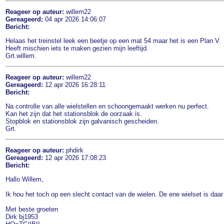
Reageer op auteur:
willem22
Gereageerd:
04 apr 2026 14:06:07
Bericht:
Helaas het treinstel leek een beetje op een mat 54 maar het is een Plan V.
Heeft mischien iets te maken gezien mijn leeftijd.
Grt.willem.
Reageer op auteur:
willem22
Gereageerd:
12 apr 2026 16:28:11
Bericht:
Na controlle van alle wielstellen en schoongemaakt werken nu perfect.
Kan het zijn dat het stationsblok de oorzaak is.
Stopblok en stationsblok zijn galvanisch gescheiden.
Grt.
Reageer op auteur:
phdirk
Gereageerd:
12 apr 2026 17:08:23
Bericht:
Hallo Willem,
Ik hou het toch op een slecht contact van de wielen. De ene wielset is daar
Met beste groeten
Dirk bj1953