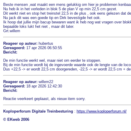
Beste mensen ,wat maakt een mens gelukkig om hier je problemen kenbaa
Nu heb ik in het verleden in blok 5 de plan V op min 22,5 cm gezet.
Dit werkt niet en stop het treinstel 22,5 in de plus , ook eens gelezen dat de
Nu jack dit was een goede tip en Dirk bevestigde het ook.
Ik hoop dat jullie mijn bacup bewaren want ik heb nog wat vragen over blokk
bepaalde loks lukt het niet , maar dit later.
Grt.willem
Reageer op auteur:
hubertus
Gereageerd:
17 apr 2026 06:50:55
Bericht:
De min functie werkt wel, maar niet om eerder te stoppen.
Bij de min functie wordt bij de ingevoerde waarde ook de lengte van de lo
Dus +22,5 -> er wordt 22,5 cm doorgereden, -22,5 -> er wordt 22,5 cm + de
Reageer op auteur:
willem22
Gereageerd:
18 apr 2026 12:42:30
Bericht:
Reactie veerkeert geplaast, als nieuw item sorry.
Koploperforum Digitale Treinbesturing
:
https://www.koploperforum.nl/
© EKweb 2006