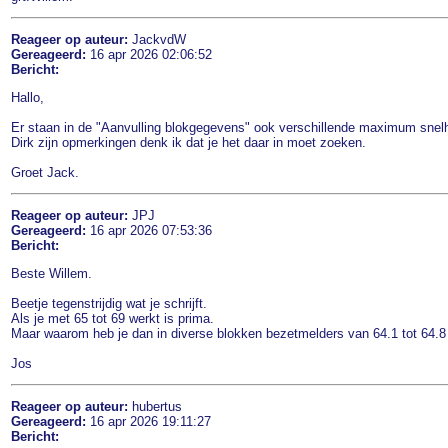
Reageer op auteur:
JackvdW
Gereageerd:
16 apr 2026 02:06:52
Bericht:
Hallo,
Er staan in de "Aanvulling blokgegevens" ook verschillende maximum snelh
Dirk zijn opmerkingen denk ik dat je het daar in moet zoeken.
Groet Jack.
Reageer op auteur:
JPJ
Gereageerd:
16 apr 2026 07:53:36
Bericht:
Beste Willem.
Beetje tegenstrijdig wat je schrijft.
Als je met 65 tot 69 werkt is prima.
Maar waarom heb je dan in diverse blokken bezetmelders van 64.1 tot 64.8 
Jos
Reageer op auteur:
hubertus
Gereageerd:
16 apr 2026 19:11:27
Bericht: