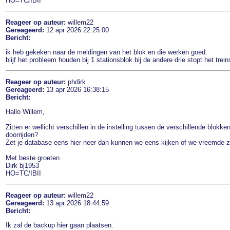
HO=TC/IBII
Reageer op auteur:
willem22
Gereageerd:
12 apr 2026 22:25:00
Bericht:
ik heb gekeken naar de meldingen van het blok en die werken goed.
blijf het probleem houden bij 1 stationsblok bij de andere drie stopt het trei
Reageer op auteur:
phdirk
Gereageerd:
13 apr 2026 16:38:15
Bericht:
Hallo Willem,
Zitten er wellicht verschillen in de instelling tussen de verschillende blokk
doorrijden?
Zet je database eens hier neer dan kunnen we eens kijken of we vreemde z
Met beste groeten
Dirk bj1953
HO=TC/IBII
Reageer op auteur:
willem22
Gereageerd:
13 apr 2026 18:44:59
Bericht:
Ik zal de backup hier gaan plaatsen.