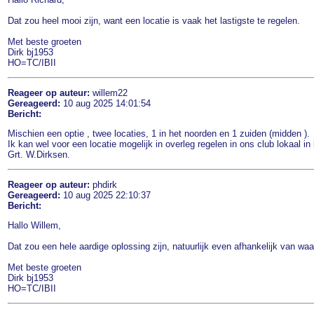
Dat zou heel mooi zijn, want een locatie is vaak het lastigste te regelen.
Met beste groeten
Dirk bj1953
HO=TC/IBII
Reageer op auteur:
willem22
Gereageerd:
10 aug 2025 14:01:54
Bericht:
Mischien een optie , twee locaties, 1 in het noorden en 1 zuiden (midden ).
Ik kan wel voor een locatie mogelijk in overleg regelen in ons club lokaal 
Grt. W.Dirksen.
Reageer op auteur:
phdirk
Gereageerd:
10 aug 2025 22:10:37
Bericht:
Hallo Willem,
Dat zou een hele aardige oplossing zijn, natuurlijk even afhankelijk van w
Met beste groeten
Dirk bj1953
HO=TC/IBII