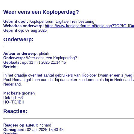
Weer eens een Koploperdag?
Geprint door:
Koploperforum Digitale Treinbesturing
Webadres onderwerp:
https://www.koploperforum.nl/topic.asp?TOPIC_ID
Geprint op:
07 aug 2026
Onderwerp:
Auteur onderwerp:
phdirk
Onderwerp:
Weer eens een Koploperdag?
Geplaatst op:
31 mrt 2025 21:14:46
Bericht:
In het draadje over het aantal gebruikers van Koploper kwam er een zijweg 
Paul Roman gaf toen aan dat hij dan zeker zou komen als hij in Nederland was
Nederland.
Met beste groeten
Dirk bj1953
HO=TC/IBII
Reacties:
Reageer op auteur:
richard
Gereageerd:
02 apr 2025 15:43:48