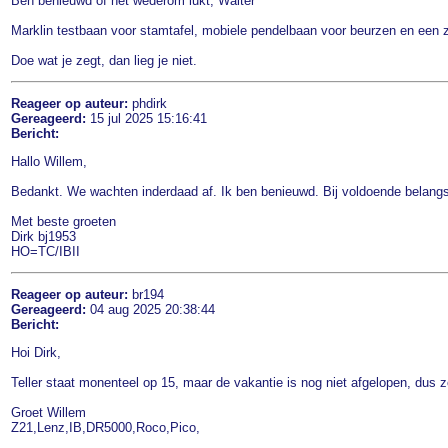
Ben benieuwd of het wederom lukt, Walter
Marklin testbaan voor stamtafel, mobiele pendelbaan voor beurzen en een
Doe wat je zegt, dan lieg je niet.
Reageer op auteur:
phdirk
Gereageerd:
15 jul 2025 15:16:41
Bericht:
Hallo Willem,
Bedankt. We wachten inderdaad af. Ik ben benieuwd. Bij voldoende belangste
Met beste groeten
Dirk bj1953
HO=TC/IBII
Reageer op auteur:
br194
Gereageerd:
04 aug 2025 20:38:44
Bericht:
Hoi Dirk,
Teller staat monenteel op 15, maar de vakantie is nog niet afgelopen, du
Groet Willem
Z21,Lenz,IB,DR5000,Roco,Pico,