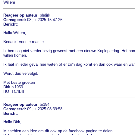
Willem
Reageer op auteur:
phdirk
Gereageerd:
08 jul 2025 15:47:26
Bericht:
Hallo Willem,
Bedankt voor je reactie.
Ik ben nog niet verder bezig geweest met een nieuwe Koploperdag. Het aan
willen komen.
Ik laat in ieder geval hier weten of er zo'n dag komt en dan ook waar en wa
Wordt dus vervolgd.
Met beste groeten
Dirk bj1953
HO=TC/IBII
Reageer op auteur:
br194
Gereageerd:
09 jul 2025 08:39:58
Bericht:
Hallo Dirk,
Misschien een idee om dit ook op de facebook pagina te delen.