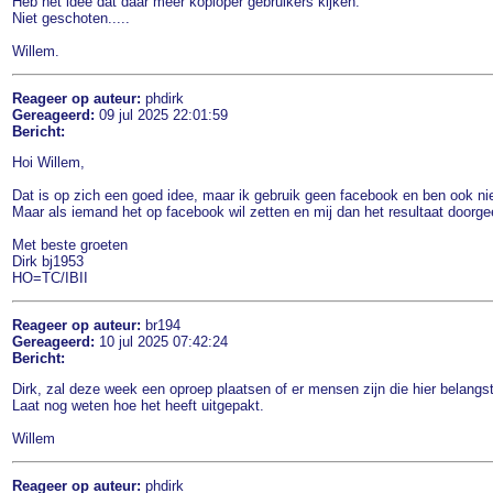
Heb het idee dat daar meer koploper gebruikers kijken.
Niet geschoten.....
Willem.
Reageer op auteur:
phdirk
Gereageerd:
09 jul 2025 22:01:59
Bericht:
Hoi Willem,
Dat is op zich een goed idee, maar ik gebruik geen facebook en ben ook nie
Maar als iemand het op facebook wil zetten en mij dan het resultaat doorgeef
Met beste groeten
Dirk bj1953
HO=TC/IBII
Reageer op auteur:
br194
Gereageerd:
10 jul 2025 07:42:24
Bericht:
Dirk, zal deze week een oproep plaatsen of er mensen zijn die hier belangst
Laat nog weten hoe het heeft uitgepakt.
Willem
Reageer op auteur:
phdirk