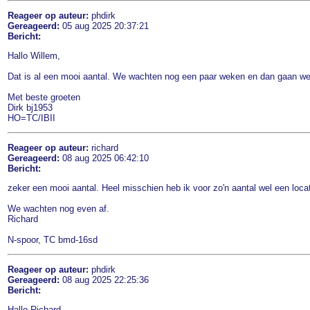
Reageer op auteur:
phdirk
Gereageerd:
05 aug 2025 20:37:21
Bericht:
Hallo Willem,
Dat is al een mooi aantal. We wachten nog een paar weken en dan gaan we 
Met beste groeten
Dirk bj1953
HO=TC/IBII
Reageer op auteur:
richard
Gereageerd:
08 aug 2025 06:42:10
Bericht:
zeker een mooi aantal. Heel misschien heb ik voor zo'n aantal wel een locat
We wachten nog even af.
Richard
N-spoor, TC bmd-16sd
Reageer op auteur:
phdirk
Gereageerd:
08 aug 2025 22:25:36
Bericht:
Hallo Richard,