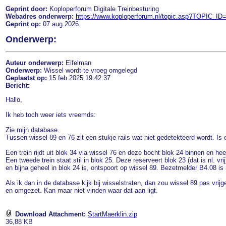
Geprint door:
Koploperforum Digitale Treinbesturing
Webadres onderwerp:
https://www.koploperforum.nl/topic.asp?TOPIC_ID
Geprint op:
07 aug 2026
Onderwerp:
Auteur onderwerp:
Eifelman
Onderwerp:
Wissel wordt te vroeg omgelegd
Geplaatst op:
15 feb 2025 19:42:37
Bericht:
Hallo,
Ik heb toch weer iets vreemds:
Zie mijn database.
Tussen wissel 89 en 76 zit een stukje rails wat niet gedetekteerd wordt. I
Een trein rijdt uit blok 34 via wissel 76 en deze bocht blok 24 binnen en he
Een tweede trein staat stil in blok 25. Deze reserveert blok 23 (dat is nl. vri
en bijna geheel in blok 24 is, ontspoort op wissel 89. Bezetmelder B4.08 is 
Als ik dan in de database kijk bij wisselstraten, dan zou wissel 89 pas vri
en omgezet. Kan maar niet vinden waar dat aan ligt.
Download Attachment:
StartMaerklin.zip
36,88 KB