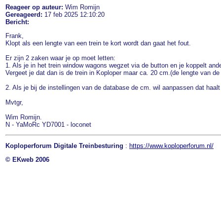
Reageer op auteur:
Wim Romijn
Gereageerd:
17 feb 2025 12:10:20
Bericht:
Frank,
Klopt als een lengte van een trein te kort wordt dan gaat het fout.
Er zijn 2 zaken waar je op moet letten:
1. Als je in het trein window wagons wegzet via de button en je koppelt an
Vergeet je dat dan is de trein in Koploper maar ca. 20 cm.(de lengte van de 
2. Als je bij de instellingen van de database de cm. wil aanpassen dat haa
Mvtgr,
Wim Romijn.
N - YaMoRc YD7001 - loconet
Koploperforum Digitale Treinbesturing
:
https://www.koploperforum.nl/
© EKweb 2006