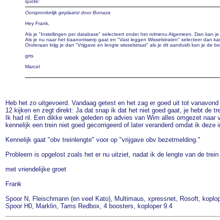
quote:
Oorspronkelijk geplaatst door Bonaza
Hey Frank,
Als je "Instellingen per database" selecteert onder het rolmenu Algemeen. Dan kan je h
Als je nu naar het baanontwerp gaat en "Vast leggen Wisselstraten" selecteer dan kan
Onderaan krijg je dan "Vrijgave en lengte wisselstraat" als je dit aanduidt kan je de 
grts
Marcel
Heb het zo uitgevoerd. Vandaag getest en het zag er goed uit tot vanavond
12 kijken en zegt direkt: Ja dat snap ik dat het niet goed gaat, je hebt de 
Ik had nl. Een dikke week geleden op advies van Wim alles omgezet naar vri
kennelijk een trein niet goed gecorrigeerd of later veranderd omdat ik dez
Kennelijk gaat "obv treinlengte" voor op "vrijgave obv bezetmelding."
Probleem is opgelost zoals het er nu uitziet, nadat ik de lengte van de trei
met vriendelijke groet
Frank
Spoor N, Fleischmann (en veel Kato), Multimaus, xpressnet, Rosoft, koplop
Spoor H0, Marklin, Tams Redbox, 4 boosters, koploper 9.4