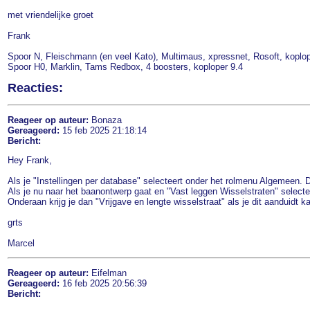
met vriendelijke groet
Frank
Spoor N, Fleischmann (en veel Kato), Multimaus, xpressnet, Rosoft, koplop
Spoor H0, Marklin, Tams Redbox, 4 boosters, koploper 9.4
Reacties:
Reageer op auteur:
Bonaza
Gereageerd:
15 feb 2025 21:18:14
Bericht:
Hey Frank,
Als je "Instellingen per database" selecteert onder het rolmenu Algemeen. D
Als je nu naar het baanontwerp gaat en "Vast leggen Wisselstraten" selecte
Onderaan krijg je dan "Vrijgave en lengte wisselstraat" als je dit aanduidt 
grts
Marcel
Reageer op auteur:
Eifelman
Gereageerd:
16 feb 2025 20:56:39
Bericht: