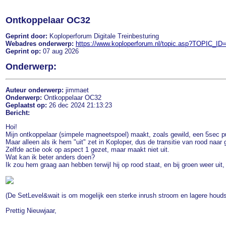
Ontkoppelaar OC32
Geprint door:
Koploperforum Digitale Treinbesturing
Webadres onderwerp:
https://www.koploperforum.nl/topic.asp?TOPIC_ID
Geprint op:
07 aug 2026
Onderwerp:
Auteur onderwerp:
jimmaet
Onderwerp:
Ontkoppelaar OC32
Geplaatst op:
26 dec 2024 21:13:23
Bericht:
Hoi!
Mijn ontkoppelaar (simpele magneetspoel) maakt, zoals gewild, een 5sec pu
Maar alleen als ik hem "uit" zet in Koploper, dus de transitie van rood naar 
Zelfde actie ook op aspect 1 gezet, maar maakt niet uit.
Wat kan ik beter anders doen?
Ik zou hem graag aan hebben terwijl hij op rood staat, en bij groen weer uit, 
(De SetLevel&wait is om mogelijk een sterke inrush stroom en lagere houds
Prettig Nieuwjaar,