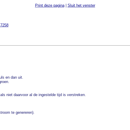
Print deze pagina
|
Sluit het venster
=7258
ls en dan uit.
groen.
als niet daarvoor al de ingestelde tijd is verstreken.
troom te genereren).