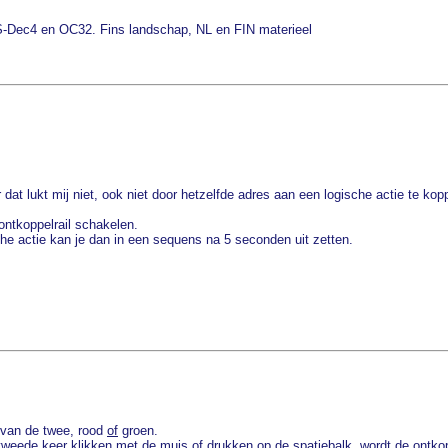
Dec4 en OC32. Fins landschap, NL en FIN materieel
at lukt mij niet, ook niet door hetzelfde adres aan een logische actie te kop
ontkoppelrail schakelen.
he actie kan je dan in een sequens na 5 seconden uit zetten.
n van de twee, rood
of
groen.
e tweede keer klikken met de muis of drukken op de spatiebalk, wordt de ontkop