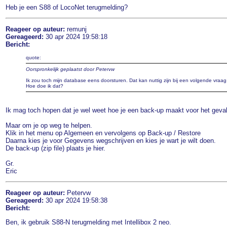
Heb je een S88 of LocoNet terugmelding?
Reageer op auteur:
remunj
Gereageerd:
30 apr 2024 19:58:18
Bericht:
quote:
Oorspronkelijk geplaatst door Petervw
Ik zou toch mijn database eens doorsturen. Dat kan nuttig zijn bij een volgende vraag 
Hoe doe ik dat?
Ik mag toch hopen dat je wel weet hoe je een back-up maakt voor het geval e
Maar om je op weg te helpen.
Klik in het menu op Algemeen en vervolgens op Back-up / Restore
Daarna kies je voor Gegevens wegschrijven en kies je wart je wilt doen.
De back-up (zip file) plaats je hier.
Gr.
Eric
Reageer op auteur:
Petervw
Gereageerd:
30 apr 2024 19:58:38
Bericht:
Ben, ik gebruik S88-N terugmelding met Intellibox 2 neo.