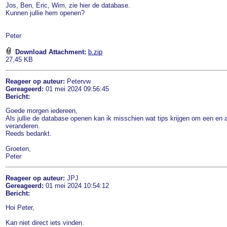
Jos, Ben, Eric, Wim, zie hier de database.
Kunnen jullie hem openen?
Peter
Download Attachment:
b.zip
27,45 KB
Reageer op auteur:
Petervw
Gereageerd:
01 mei 2024 09:56:45
Bericht:
Goede morgen iedereen,
Als jullie de database openen kan ik misschien wat tips krijgen om een en 
veranderen.
Reeds bedankt.
Groeten,
Peter
Reageer op auteur:
JPJ
Gereageerd:
01 mei 2024 10:54:12
Bericht:
Hoi Peter,
Kan niet direct iets vinden.