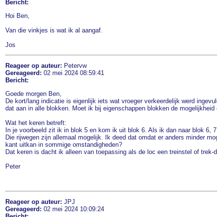
Bericht:
Hoi Ben,
Van die vinkjes is wat ik al aangaf.
Jos
Reageer op auteur:
Petervw
Gereageerd:
02 mei 2024 08:59:41
Bericht:
Goede morgen Ben,
De kort/lang indicatie is eigenlijk iets wat vroeger verkeerdelijk werd inge
dat aan in alle blokken. Moet ik bij eigenschappen blokken de mogelijkheid
Wat het keren betreft:
In je voorbeeld zit ik in blok 5 en kom ik uit blok 6. Als ik dan naar blok 6
Die rijwegen zijn allemaal mogelijk. Ik deed dat omdat er anders minder m
kant uitkan in sommige omstandigheden?
Dat keren is dacht ik alleen van toepassing als de loc een treinstel of trek-
Peter
Reageer op auteur:
JPJ
Gereageerd:
02 mei 2024 10:09:24
Bericht: