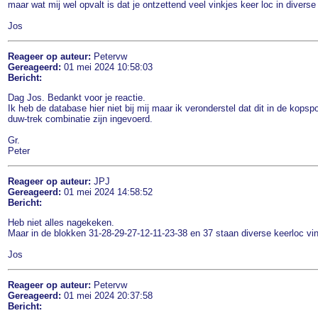
maar wat mij wel opvalt is dat je ontzettend veel vinkjes keer loc in divers
Jos
Reageer op auteur:
Petervw
Gereageerd:
01 mei 2024 10:58:03
Bericht:
Dag Jos. Bedankt voor je reactie.
Ik heb de database hier niet bij mij maar ik veronderstel dat dit in de kopsp
duw-trek combinatie zijn ingevoerd.
Gr.
Peter
Reageer op auteur:
JPJ
Gereageerd:
01 mei 2024 14:58:52
Bericht:
Heb niet alles nagekeken.
Maar in de blokken 31-28-29-27-12-11-23-38 en 37 staan diverse keerloc vin
Jos
Reageer op auteur:
Petervw
Gereageerd:
01 mei 2024 20:37:58
Bericht: