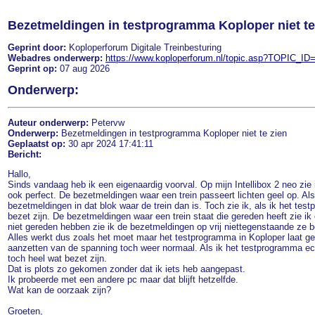
Bezetmeldingen in testprogramma Koploper niet te
Geprint door:
Koploperforum Digitale Treinbesturing
Webadres onderwerp:
https://www.koploperforum.nl/topic.asp?TOPIC_ID
Geprint op:
07 aug 2026
Onderwerp:
Auteur onderwerp:
Petervw
Onderwerp:
Bezetmeldingen in testprogramma Koploper niet te zien
Geplaatst op:
30 apr 2024 17:41:11
Bericht:
Hallo,
Sinds vandaag heb ik een eigenaardig voorval. Op mijn Intellibox 2 neo zie 
ook perfect. De bezetmeldingen waar een trein passeert lichten geel op. Al
bezetmeldingen in dat blok waar de trein dan is. Toch zie ik, als ik het tes
bezet zijn. De bezetmeldingen waar een trein staat die gereden heeft zie ik 
niet gereden hebben zie ik de bezetmeldingen op vrij niettegenstaande ze be
Alles werkt dus zoals het moet maar het testprogramma in Koploper laat gee
aanzetten van de spanning toch weer normaal. Als ik het testprogramma echt
toch heel wat bezet zijn.
Dat is plots zo gekomen zonder dat ik iets heb aangepast.
Ik probeerde met een andere pc maar dat blijft hetzelfde.
Wat kan de oorzaak zijn?
Groeten,