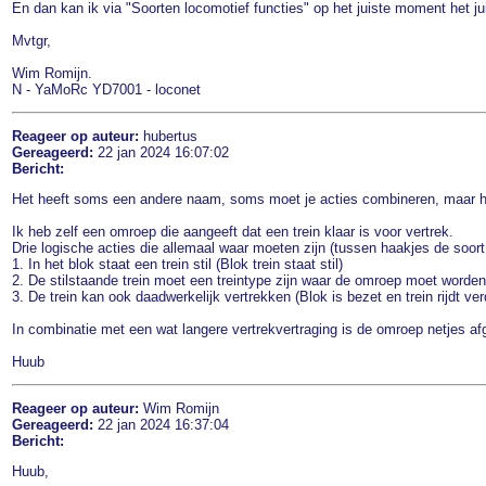
En dan kan ik via "Soorten locomotief functies" op het juiste moment het jui
Mvtgr,
Wim Romijn.
N - YaMoRc YD7001 - loconet
Reageer op auteur:
hubertus
Gereageerd:
22 jan 2024 16:07:02
Bericht:
Het heeft soms een andere naam, soms moet je acties combineren, maar het 
Ik heb zelf een omroep die aangeeft dat een trein klaar is voor vertrek.
Drie logische acties die allemaal waar moeten zijn (tussen haakjes de soor
1. In het blok staat een trein stil (Blok trein staat stil)
2. De stilstaande trein moet een treintype zijn waar de omroep moet worden 
3. De trein kan ook daadwerkelijk vertrekken (Blok is bezet en trein rijdt ver
In combinatie met een wat langere vertrekvertraging is de omroep netjes afgr
Huub
Reageer op auteur:
Wim Romijn
Gereageerd:
22 jan 2024 16:37:04
Bericht:
Huub,