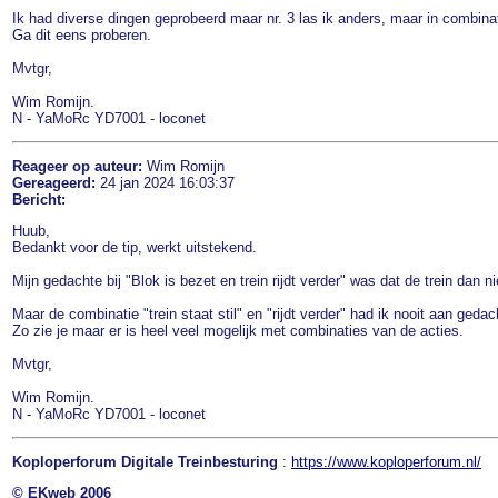
Ik had diverse dingen geprobeerd maar nr. 3 las ik anders, maar in combina
Ga dit eens proberen.
Mvtgr,
Wim Romijn.
N - YaMoRc YD7001 - loconet
Reageer op auteur:
Wim Romijn
Gereageerd:
24 jan 2024 16:03:37
Bericht:
Huub,
Bedankt voor de tip, werkt uitstekend.
Mijn gedachte bij "Blok is bezet en trein rijdt verder" was dat de trein dan n
Maar de combinatie "trein staat stil" en "rijdt verder" had ik nooit aan gedac
Zo zie je maar er is heel veel mogelijk met combinaties van de acties.
Mvtgr,
Wim Romijn.
N - YaMoRc YD7001 - loconet
Koploperforum Digitale Treinbesturing
:
https://www.koploperforum.nl/
© EKweb 2006