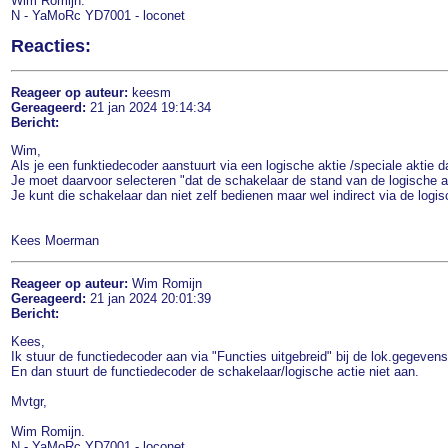
Wim Romijn.
N - YaMoRc YD7001 - loconet
Reacties:
Reageer op auteur:
keesm
Gereageerd:
21 jan 2024 19:14:34
Bericht:
Wim,
Als je een funktiedecoder aanstuurt via een logische aktie /speciale aktie 
Je moet daarvoor selecteren "dat de schakelaar de stand van de logische ak
Je kunt die schakelaar dan niet zelf bedienen maar wel indirect via de logis
Kees Moerman
Reageer op auteur:
Wim Romijn
Gereageerd:
21 jan 2024 20:01:39
Bericht:
Kees,
Ik stuur de functiedecoder aan via "Functies uitgebreid" bij de lok.gegevens
En dan stuurt de functiedecoder de schakelaar/logische actie niet aan.
Mvtgr,
Wim Romijn.
N - YaMoRc YD7001 - loconet