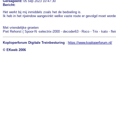
Gereageerd:
05 sep 2023 10:47:30
Bericht:
Het werkt bij mij inmiddels zoals het de bedoeling is.
Ik heb in het rijwindow aangevinkt welke vaste route er gevolgd moet worde
Met vriendelijke groeten
Piet Rehorst ( Spoor-N -selectrix-2000 - decoder63 - Roco - Trix - kato - fle
Koploperforum Digitale Treinbesturing
:
https://www.koploperforum.nl/
© EKweb 2006