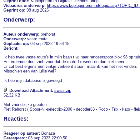
Geprint door:
Koploperforum Digitale Treinbesturing
Webadres onderwerp:
https://www.koploperforum.nl/topic.asp?TOPIC_ID
Geprint op:
08 aug 2026
Onderwerp:
Auteur onderwerp:
prehorst
Onderwerp:
vaste route
Geplaatst op:
03 sep 2023 19:58:15
Bericht:
Ik heb twee vaste route's in mijn baan t.w. naar rangeerspoor blok 98 op tabb
Het vreemde doet zich voor dat de route 1x werkt en dan niet meer.
Er zal best ergens een vinkje verkeerd staan, maar ik kan het niet vinden.
Misschien een van jullie wel?
Ik heb mijn database bijgevoegd
Download Attachment:
swiss.zip
52,32 KB
Met vriendelijke groeten
Piet Rehorst ( Spoor-N -selectrix-2000 - decoder63 - Roco - Trix - kato - fle
Reacties:
Reageer op auteur:
Bonaza
Gereageerd:
03 sep 2023 22:00:50