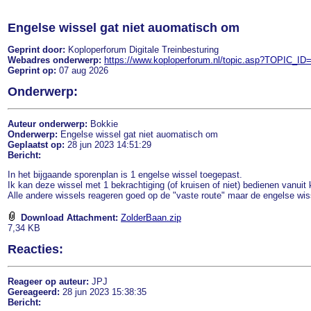
Engelse wissel gat niet auomatisch om
Geprint door:
Koploperforum Digitale Treinbesturing
Webadres onderwerp:
https://www.koploperforum.nl/topic.asp?TOPIC_ID
Geprint op:
07 aug 2026
Onderwerp:
Auteur onderwerp:
Bokkie
Onderwerp:
Engelse wissel gat niet auomatisch om
Geplaatst op:
28 jun 2023 14:51:29
Bericht:
In het bijgaande sporenplan is 1 engelse wissel toegepast.
Ik kan deze wissel met 1 bekrachtiging (of kruisen of niet) bedienen vanuit
Alle andere wissels reageren goed op de "vaste route" maar de engelse wiss
Download Attachment:
ZolderBaan.zip
7,34 KB
Reacties:
Reageer op auteur:
JPJ
Gereageerd:
28 jun 2023 15:38:35
Bericht: