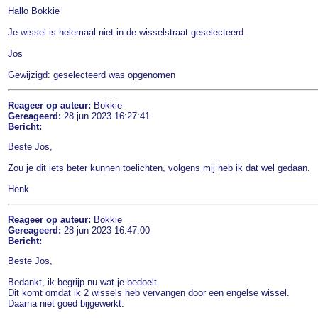
Hallo Bokkie
Je wissel is helemaal niet in de wisselstraat geselecteerd.
Jos
Gewijzigd: geselecteerd was opgenomen
Reageer op auteur:
Bokkie
Gereageerd:
28 jun 2023 16:27:41
Bericht:
Beste Jos,
Zou je dit iets beter kunnen toelichten, volgens mij heb ik dat wel gedaan.
Henk
Reageer op auteur:
Bokkie
Gereageerd:
28 jun 2023 16:47:00
Bericht:
Beste Jos,
Bedankt, ik begrijp nu wat je bedoelt.
Dit komt omdat ik 2 wissels heb vervangen door een engelse wissel.
Daarna niet goed bijgewerkt.