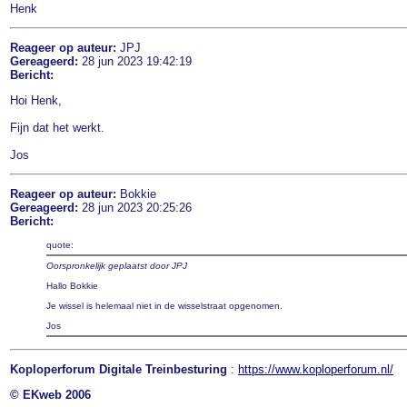
Henk
Reageer op auteur:
JPJ
Gereageerd:
28 jun 2023 19:42:19
Bericht:
Hoi Henk,
Fijn dat het werkt.
Jos
Reageer op auteur:
Bokkie
Gereageerd:
28 jun 2023 20:25:26
Bericht:
quote:
Oorspronkelijk geplaatst door JPJ
Hallo Bokkie
Je wissel is helemaal niet in de wisselstraat opgenomen.
Jos
Koploperforum Digitale Treinbesturing
:
https://www.koploperforum.nl/
© EKweb 2006