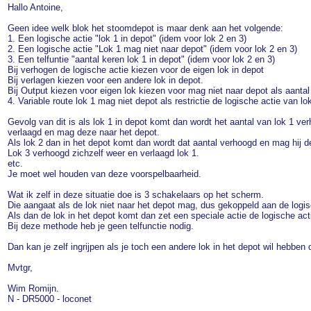
Hallo Antoine,
Geen idee welk blok het stoomdepot is maar denk aan het volgende:
1. Een logische actie "lok 1 in depot" (idem voor lok 2 en 3)
2. Een logische actie "Lok 1 mag niet naar depot" (idem voor lok 2 en 3)
3. Een telfuntie "aantal keren lok 1 in depot" (idem voor lok 2 en 3)
Bij verhogen de logische actie kiezen voor de eigen lok in depot
Bij verlagen kiezen voor een andere lok in depot.
Bij Output kiezen voor eigen lok kiezen voor mag niet naar depot als aantal
4. Variable route lok 1 mag niet depot als restrictie de logische actie van l
Gevolg van dit is als lok 1 in depot komt dan wordt het aantal van lok 1 ver
verlaagd en mag deze naar het depot.
Als lok 2 dan in het depot komt dan wordt dat aantal verhoogd en mag hij d
Lok 3 verhoogd zichzelf weer en verlaagd lok 1.
etc.
Je moet wel houden van deze voorspelbaarheid.
Wat ik zelf in deze situatie doe is 3 schakelaars op het scherm.
Die aangaat als de lok niet naar het depot mag, dus gekoppeld aan de logis
Als dan de lok in het depot komt dan zet een speciale actie de logische act
Bij deze methode heb je geen telfunctie nodig.
Dan kan je zelf ingrijpen als je toch een andere lok in het depot wil hebben
Mvtgr,
Wim Romijn.
N - DR5000 - loconet