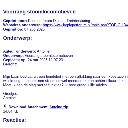
Voorrang stoomlocomotieven
Geprint door:
Koploperforum Digitale Treinbesturing
Webadres onderwerp:
https://www.koploperforum.nl/topic.asp?TOPIC_ID
Geprint op:
07 aug 2026
Onderwerp:
Auteur onderwerp:
Antoine
Onderwerp:
Voorrang stoomlocomotieven
Geplaatst op:
24 mrt 2023 12:07:23
Bericht:
Mijn baan bestaat uit een hondebot met een aftakking naar een kopstation 
willekeurig en neemt een stoomloc wel meerdere keren achter elkaar deze a
Moet ik aan de slag met telfunkties? Ik hoor graag jullie advies.
Groetjes,
Antoine
Download Attachment:
Antoine.zip
14,84 KB
Reacties: